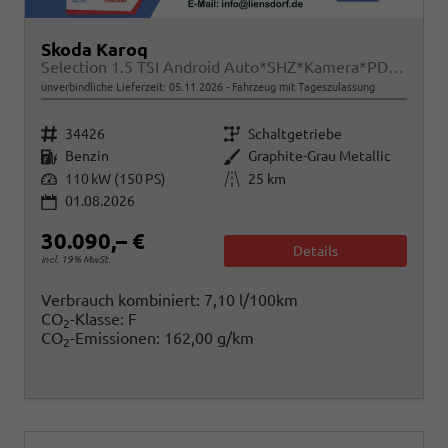
Skoda Karoq
Selection 1.5 TSI Android Auto*SHZ*Kamera*PDC v/h*Klimaauto*SUNSET*LED
unverbindliche Lieferzeit:
05.11.2026
Fahrzeug mit Tageszulassung
Fahrzeugnr.
Getriebe
34426
Schaltgetriebe
Kraftstoff
Außenfarbe
Benzin
Graphite-Grau Metallic
Leistung
Kilometerstand
110 kW (150 PS)
25 km
01.08.2026
30.090,– €
Details
incl. 19% MwSt.
Verbrauch kombiniert:
7,10 l/100km
CO
-Klasse:
F
2
CO
-Emissionen:
162,00 g/km
2