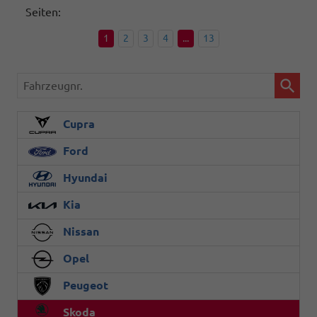
Seiten:
1
2
3
4
...
13
Fahrzeugnr.
Cupra
Ford
Hyundai
Kia
Nissan
Opel
Peugeot
Skoda