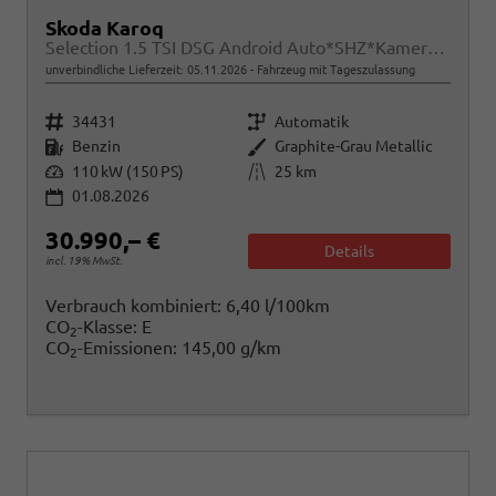
Skoda Karoq
Selection 1.5 TSI DSG Android Auto*SHZ*Kamera*PDC v/h*Klimaauto*SUNSET*LED
unverbindliche Lieferzeit:
05.11.2026
Fahrzeug mit Tageszulassung
Fahrzeugnr.
Getriebe
34431
Automatik
Kraftstoff
Außenfarbe
Benzin
Graphite-Grau Metallic
Leistung
Kilometerstand
110 kW (150 PS)
25 km
01.08.2026
30.990,– €
Details
incl. 19% MwSt.
Verbrauch kombiniert:
6,40 l/100km
CO
-Klasse:
E
2
CO
-Emissionen:
145,00 g/km
2