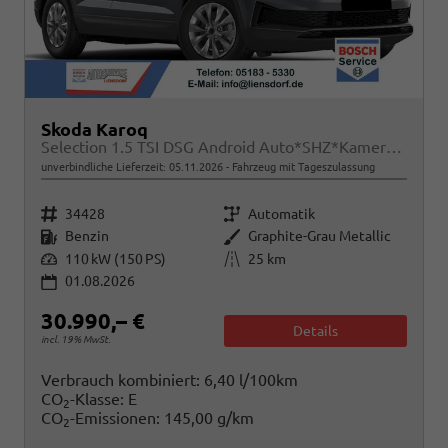
Skoda Karoq
Selection 1.5 TSI DSG Android Auto*SHZ*Kamera*PDC v/h*Klimaauto*SUNSET*LED
unverbindliche Lieferzeit:
05.11.2026
Fahrzeug mit Tageszulassung
Fahrzeugnr.
Getriebe
34428
Automatik
Kraftstoff
Außenfarbe
Benzin
Graphite-Grau Metallic
Leistung
Kilometerstand
110 kW (150 PS)
25 km
01.08.2026
30.990,– €
Details
incl. 19% MwSt.
Verbrauch kombiniert:
6,40 l/100km
CO
-Klasse:
E
2
CO
-Emissionen:
145,00 g/km
2