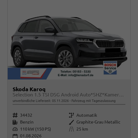
Skoda Karoq
Selection 1.5 TSI DSG Android Auto*SHZ*Kamera*PDC v/h*Klimaauto*SUNSET*LED
unverbindliche Lieferzeit:
05.11.2026
Fahrzeug mit Tageszulassung
Fahrzeugnr.
Getriebe
34432
Automatik
Kraftstoff
Außenfarbe
Benzin
Graphite-Grau Metallic
Leistung
Kilometerstand
110 kW (150 PS)
25 km
01.08.2026