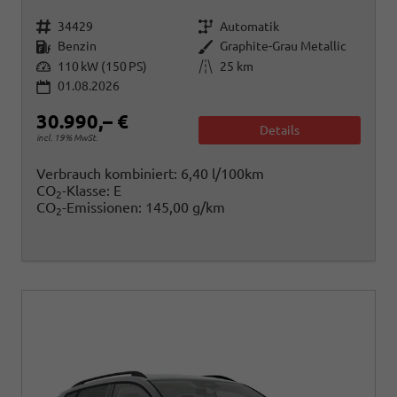
Fahrzeugnr.
Getriebe
34429
Automatik
Kraftstoff
Außenfarbe
Benzin
Graphite-Grau Metallic
Leistung
Kilometerstand
110 kW (150 PS)
25 km
01.08.2026
30.990,– €
Details
incl. 19% MwSt.
Verbrauch kombiniert:
6,40 l/100km
CO
-Klasse:
E
2
CO
-Emissionen:
145,00 g/km
2