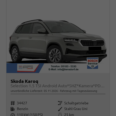
Skoda Karoq
Selection 1.5 TSI Android Auto*SHZ*Kamera*PDC v/h*Klimaauto*SUNSET*LED
unverbindliche Lieferzeit:
05.11.2026
Fahrzeug mit Tageszulassung
Fahrzeugnr.
Getriebe
34427
Schaltgetriebe
Kraftstoff
Außenfarbe
Benzin
Stahl-Grau Uni
Leistung
Kilometerstand
110 kW (150 PS)
25 km