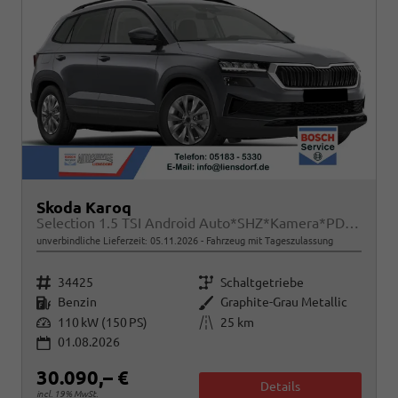
Skoda Karoq
Selection 1.5 TSI Android Auto*SHZ*Kamera*PDC v/h*Klimaauto*SUNSET*LED
unverbindliche Lieferzeit:
05.11.2026
Fahrzeug mit Tageszulassung
Fahrzeugnr.
Getriebe
34425
Schaltgetriebe
Kraftstoff
Außenfarbe
Benzin
Graphite-Grau Metallic
Leistung
Kilometerstand
110 kW (150 PS)
25 km
01.08.2026
30.090,– €
Details
incl. 19% MwSt.