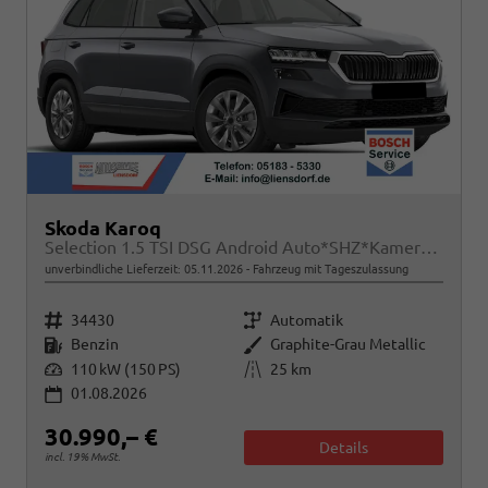
Skoda Karoq
Selection 1.5 TSI DSG Android Auto*SHZ*Kamera*PDC v/h*Klimaauto*SUNSET*LED
unverbindliche Lieferzeit:
05.11.2026
Fahrzeug mit Tageszulassung
Fahrzeugnr.
Getriebe
34430
Automatik
Kraftstoff
Außenfarbe
Benzin
Graphite-Grau Metallic
Leistung
Kilometerstand
110 kW (150 PS)
25 km
01.08.2026
30.990,– €
Details
incl. 19% MwSt.