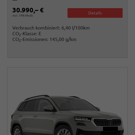
30.990,– €
Details
incl. 19% MwSt.
Verbrauch kombiniert:
6,40 l/100km
CO
-Klasse:
E
2
CO
-Emissionen:
145,00 g/km
2