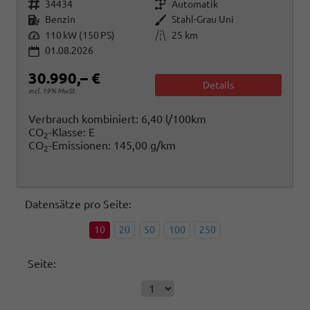
Fahrzeugnr.
Getriebe
34434
Automatik
Kraftstoff
Außenfarbe
Benzin
Stahl-Grau Uni
Leistung
Kilometerstand
110 kW (150 PS)
25 km
01.08.2026
30.990,– €
Details
incl. 19% MwSt.
Verbrauch kombiniert:
6,40 l/100km
CO
-Klasse:
E
2
CO
-Emissionen:
145,00 g/km
2
Datensätze pro Seite:
10
20
50
100
250
Seite: