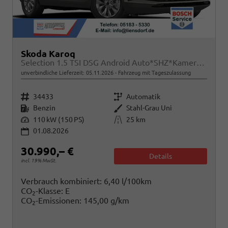
Skoda Karoq
Selection 1.5 TSI DSG Android Auto*SHZ*Kamera*PDC v/h*Klimaauto*SUNSET*LED
unverbindliche Lieferzeit:
05.11.2026
Fahrzeug mit Tageszulassung
Fahrzeugnr.
Getriebe
34433
Automatik
Kraftstoff
Außenfarbe
Benzin
Stahl-Grau Uni
Leistung
Kilometerstand
110 kW (150 PS)
25 km
01.08.2026
30.990,– €
Details
incl. 19% MwSt.
Verbrauch kombiniert:
6,40 l/100km
CO
-Klasse:
E
2
CO
-Emissionen:
145,00 g/km
2