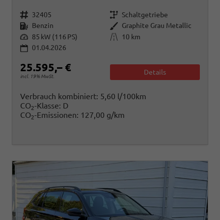
Fahrzeugnr.
Getriebe
32405
Schaltgetriebe
Kraftstoff
Außenfarbe
Benzin
Graphite Grau Metallic
Leistung
Kilometerstand
85 kW (116 PS)
10 km
01.04.2026
25.595,– €
Details
incl. 19% MwSt.
Verbrauch kombiniert:
5,60 l/100km
CO
-Klasse:
D
2
CO
-Emissionen:
127,00 g/km
2