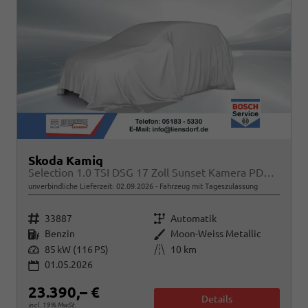
Skoda Kamiq
Selection 1.0 TSI DSG 17 Zoll Sunset Kamera PDC v+h
unverbindliche Lieferzeit:
02.09.2026
Fahrzeug mit Tageszulassung
Fahrzeugnr.
Getriebe
33887
Automatik
Kraftstoff
Außenfarbe
Benzin
Moon-Weiss Metallic
Leistung
Kilometerstand
85 kW (116 PS)
10 km
01.05.2026
23.390,– €
Details
incl. 19% MwSt.