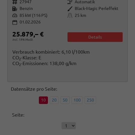
Fahrzeugnr.
Getriebe
27947
Automatik
Kraftstoff
Außenfarbe
Benzin
Black-Magic Perleffekt
Leistung
Kilometerstand
85 kW (116 PS)
25 km
01.02.2026
25.879,– €
Details
incl. 19% MwSt.
Verbrauch kombiniert:
6,10 l/100km
CO
-Klasse:
E
2
CO
-Emissionen:
138,00 g/km
2
Datensätze pro Seite:
10
20
50
100
250
Seite: