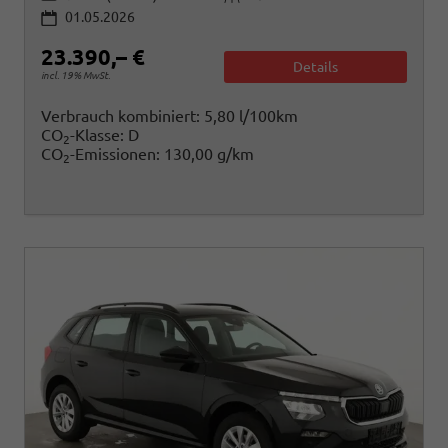
01.05.2026
23.390,– €
Details
incl. 19% MwSt.
Verbrauch kombiniert:
5,80 l/100km
CO
-Klasse:
D
2
CO
-Emissionen:
130,00 g/km
2