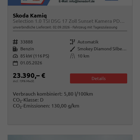
Skoda Kamiq
Selection 1.0 TSI DSG 17 Zoll Sunset Kamera PDC v+h
unverbindliche Lieferzeit:
02.09.2026
Fahrzeug mit Tageszulassung
Fahrzeugnr.
Getriebe
33888
Automatik
Kraftstoff
Außenfarbe
Benzin
Smokey Diamond Silber Metallic
Leistung
Kilometerstand
85 kW (116 PS)
10 km
01.05.2026
23.390,– €
Details
incl. 19% MwSt.
Verbrauch kombiniert:
5,80 l/100km
CO
-Klasse:
D
2
CO
-Emissionen:
130,00 g/km
2