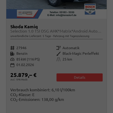
Skoda Kamiq
Selection 1.0 TSI DSG AHK*Matrix*Android Auto*SHZ*Kamera*Keyless*2Z Klimaauto*
unverbindliche Lieferzeit:
5 Tage
Fahrzeug mit Tageszulassung
Fahrzeugnr.
Getriebe
27946
Automatik
Kraftstoff
Außenfarbe
Benzin
Black-Magic Perleffekt
Leistung
Kilometerstand
85 kW (116 PS)
25 km
01.02.2026
25.879,– €
Details
incl. 19% MwSt.
Verbrauch kombiniert:
6,10 l/100km
CO
-Klasse:
E
2
CO
-Emissionen:
138,00 g/km
2