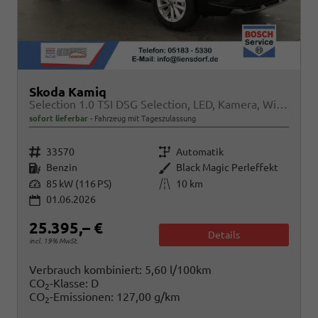
Skoda Kamiq
Selection 1.0 TSI DSG Selection, LED, Kamera, Winter, Ladeboden, 16-Zoll, 4.J-Garantie
sofort lieferbar
Fahrzeug mit Tageszulassung
Fahrzeugnr.
Getriebe
33570
Automatik
Kraftstoff
Außenfarbe
Benzin
Black Magic Perleffekt
Leistung
Kilometerstand
85 kW (116 PS)
10 km
01.06.2026
25.395,– €
Details
incl. 19% MwSt.
Verbrauch kombiniert:
5,60 l/100km
CO
-Klasse:
D
2
CO
-Emissionen:
127,00 g/km
2