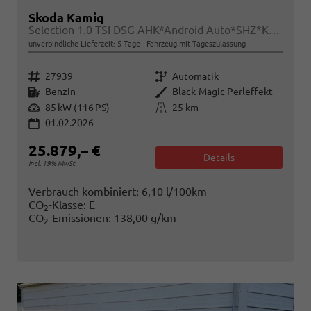
Skoda Kamiq
Selection 1.0 TSI DSG AHK*Android Auto*SHZ*Kamera*Keyless*2Z Klimaauto*
unverbindliche Lieferzeit:
5 Tage
Fahrzeug mit Tageszulassung
Fahrzeugnr.
Getriebe
27939
Automatik
Kraftstoff
Außenfarbe
Benzin
Black-Magic Perleffekt
Leistung
Kilometerstand
85 kW (116 PS)
25 km
01.02.2026
25.879,– €
Details
incl. 19% MwSt.
Verbrauch kombiniert:
6,10 l/100km
CO
-Klasse:
E
2
CO
-Emissionen:
138,00 g/km
2