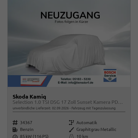
Skoda Kamiq
Selection 1.0 TSI DSG 17 Zoll Sunset Kamera PDC v+h
unverbindliche Lieferzeit:
02.09.2026
Fahrzeug mit Tageszulassung
Fahrzeugnr.
Getriebe
34367
Automatik
Kraftstoff
Außenfarbe
Benzin
Graphitgrau Metallic
Leistung
Kilometerstand
85 kW (116 PS)
10 km