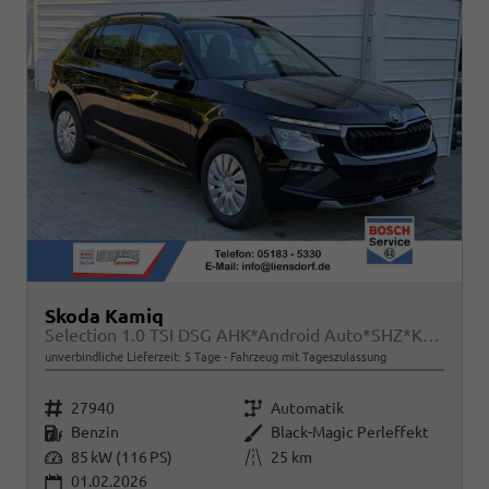
Skoda Kamiq
Selection 1.0 TSI DSG AHK*Android Auto*SHZ*Kamera*Keyless*2Z Klimaauto*
unverbindliche Lieferzeit:
5 Tage
Fahrzeug mit Tageszulassung
Fahrzeugnr.
Getriebe
27940
Automatik
Kraftstoff
Außenfarbe
Benzin
Black-Magic Perleffekt
Leistung
Kilometerstand
85 kW (116 PS)
25 km
01.02.2026