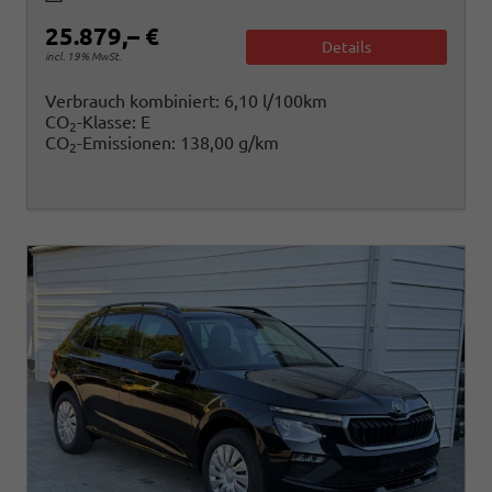
25.879,– €
Details
incl. 19% MwSt.
Verbrauch kombiniert:
6,10 l/100km
CO
-Klasse:
E
2
CO
-Emissionen:
138,00 g/km
2