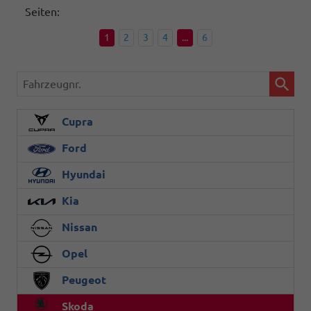
Seiten:
1
2
3
4
...
6
Fahrzeugnr.
Cupra
Ford
Hyundai
Kia
Nissan
Opel
Peugeot
Skoda