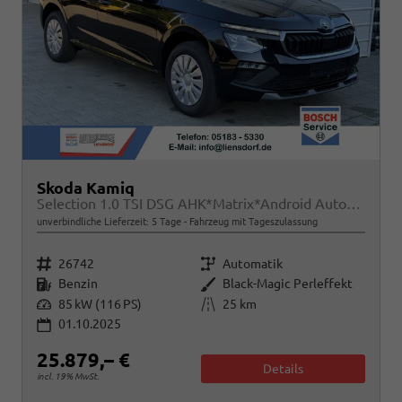
Skoda Kamiq
Selection 1.0 TSI DSG AHK*Matrix*Android Auto*SHZ*Kamera*Keyless*2Z Klimaauto*
unverbindliche Lieferzeit:
5 Tage
Fahrzeug mit Tageszulassung
Fahrzeugnr.
Getriebe
26742
Automatik
Kraftstoff
Außenfarbe
Benzin
Black-Magic Perleffekt
Leistung
Kilometerstand
85 kW (116 PS)
25 km
01.10.2025
25.879,– €
Details
incl. 19% MwSt.