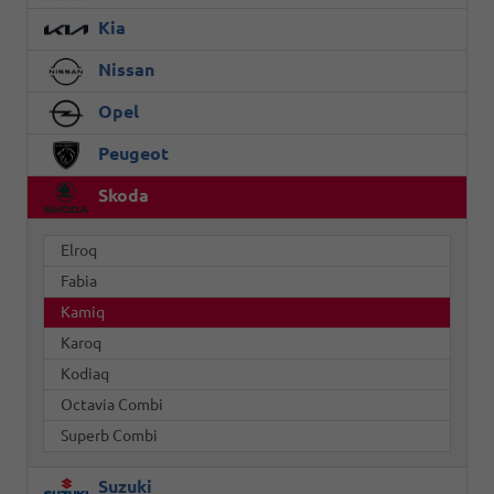
Kia
Nissan
Opel
Peugeot
Skoda
Elroq
Fabia
Kamiq
Karoq
Kodiaq
Octavia Combi
Superb Combi
Suzuki