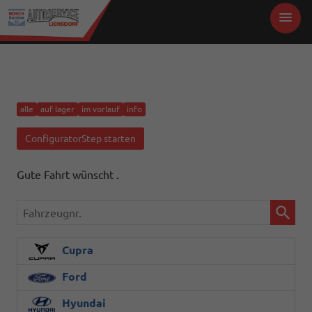
alle
auf lager
im vorlauf
info
ConfiguratorStep starten
Gute Fahrt wünscht .
Fahrzeugnr.
Cupra
Ford
Hyundai