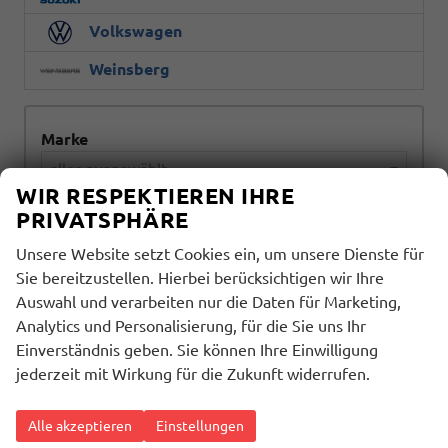
Volkswagen
Weinsberg
Marke
alles ausgewählt
WIR RESPEKTIEREN IHRE
PRIVATSPHÄRE
Modell
alles ausgewählt
Unsere Website setzt Cookies ein, um unsere Dienste für
Sie bereitzustellen. Hierbei berücksichtigen wir Ihre
Auswahl und verarbeiten nur die Daten für Marketing,
Kraftstoffart
Analytics und Personalisierung, für die Sie uns Ihr
alles ausgewählt
Einverständnis geben. Sie können Ihre Einwilligung
jederzeit mit Wirkung für die Zukunft widerrufen.
Getriebeart
alles ausgewählt
Alle akzeptieren
Einstellungen