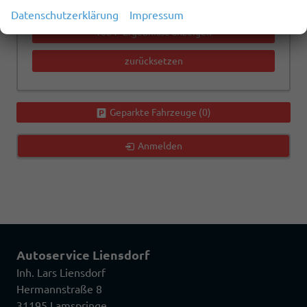
Datenschutzerklärung
Impressum
1604
Ergebnisse anzeigen
zurücksetzen
Geparkte Fahrzeuge (
0
)
Anmelden
Autoservice Liensdorf
Inh. Lars Liensdorf
Hermannstraße 8
31195 Lamspringe