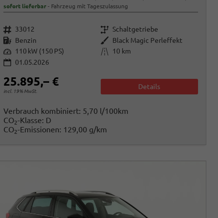
sofort lieferbar
Fahrzeug mit Tageszulassung
Fahrzeugnr.
Getriebe
33012
Schaltgetriebe
Kraftstoff
Außenfarbe
Benzin
Black Magic Perleffekt
Leistung
Kilometerstand
110 kW (150 PS)
10 km
01.05.2026
25.895,– €
Details
incl. 19% MwSt.
Verbrauch kombiniert:
5,70 l/100km
CO
-Klasse:
D
2
CO
-Emissionen:
129,00 g/km
2