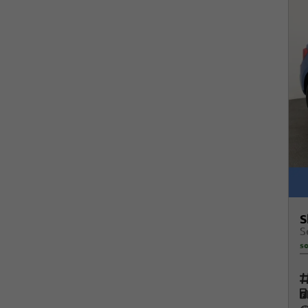
S
so
Fah
K