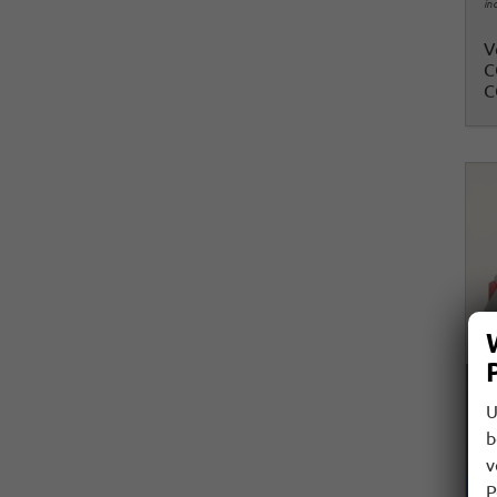
in
V
C
C
U
b
v
P