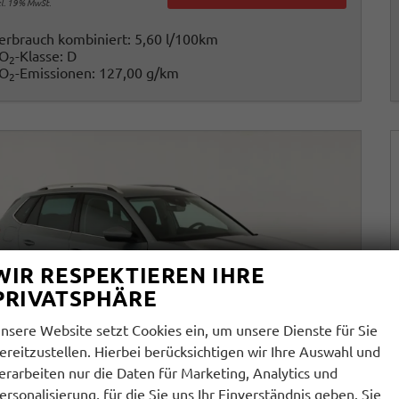
cl. 19% MwSt.
erbrauch kombiniert:
5,60 l/100km
O
-Klasse:
D
2
O
-Emissionen:
127,00 g/km
2
WIR RESPEKTIEREN IHRE
PRIVATSPHÄRE
nsere Website setzt Cookies ein, um unsere Dienste für Sie
ereitzustellen. Hierbei berücksichtigen wir Ihre Auswahl und
erarbeiten nur die Daten für Marketing, Analytics und
ersonalisierung, für die Sie uns Ihr Einverständnis geben. Sie