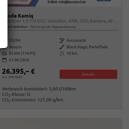
Skoda Kamiq
Selection 1.0 TSI DSG Selection, AHK, LED, Kamera, Winter, 16-Zoll, 4 J.-Garantie
sofort lieferbar
Fahrzeug mit Tageszulassung
Fahrzeugnr.
Getriebe
33294
Automatik
Kraftstoff
Außenfarbe
Benzin
Black Magic Perleffekt
Leistung
Kilometerstand
85 kW (116 PS)
10 km
01.06.2026
26.395,– €
Details
incl. 19% MwSt.
Verbrauch kombiniert:
5,60 l/100km
CO
-Klasse:
D
2
CO
-Emissionen:
127,00 g/km
2