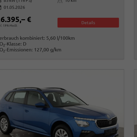
istung
Kilometerstand
85 kW (116 PS)
10 km
01.05.2026
6.395,– €
Details
cl. 19% MwSt.
erbrauch kombiniert:
5,60 l/100km
O
-Klasse:
D
2
O
-Emissionen:
127,00 g/km
2