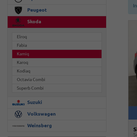
I
Peugeot
Skoda
Elroq
Fabia
Kamiq
Karoq
Kodiaq
Octavia Combi
Superb Combi
Suzuki
Volkswagen
Weinsberg
S