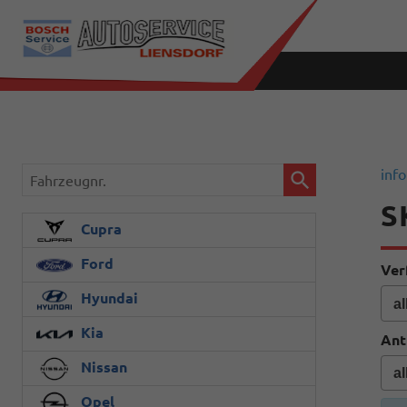
Fahrzeugnr.
info
S
Cupra
Ford
Ver
Hyundai
Kia
Ant
Nissan
Opel