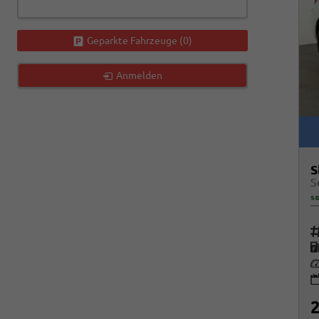
Geparkte Fahrzeuge (
0
)
Anmelden
S
so
Fah
K
Le
2