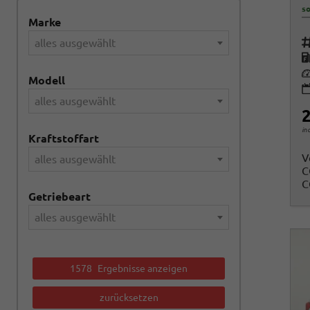
so
Marke
Fah
alles ausgewählt
K
Le
Modell
alles ausgewählt
2
in
Kraftstoffart
V
alles ausgewählt
C
C
Getriebeart
alles ausgewählt
1578
Ergebnisse anzeigen
zurücksetzen