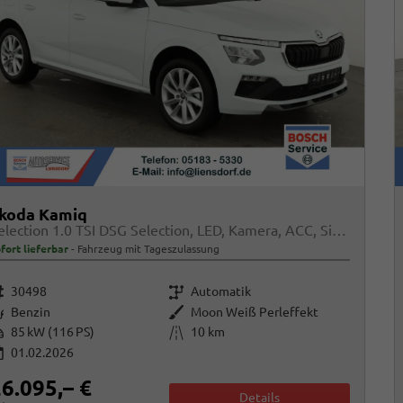
koda Kamiq
Selection 1.0 TSI DSG Selection, LED, Kamera, ACC, Side, Winter
fort lieferbar
Fahrzeug mit Tageszulassung
rzeugnr.
Getriebe
30498
Automatik
raftstoff
Außenfarbe
Benzin
Moon Weiß Perleffekt
istung
Kilometerstand
85 kW (116 PS)
10 km
01.02.2026
6.095,– €
Details