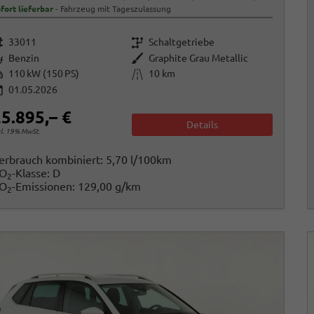
fort lieferbar
Fahrzeug mit Tageszulassung
rzeugnr.
Getriebe
33011
Schaltgetriebe
raftstoff
Außenfarbe
Benzin
Graphite Grau Metallic
istung
Kilometerstand
110 kW (150 PS)
10 km
01.05.2026
5.895,– €
Details
cl. 19% MwSt.
erbrauch kombiniert:
5,70 l/100km
O
-Klasse:
D
2
O
-Emissionen:
129,00 g/km
2