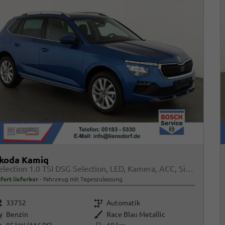
koda Kamiq
Selection 1.0 TSI DSG Selection, LED, Kamera, ACC, Side, Winter
fort lieferbar
Fahrzeug mit Tageszulassung
rzeugnr.
Getriebe
33752
Automatik
raftstoff
Außenfarbe
Benzin
Race Blau Metallic