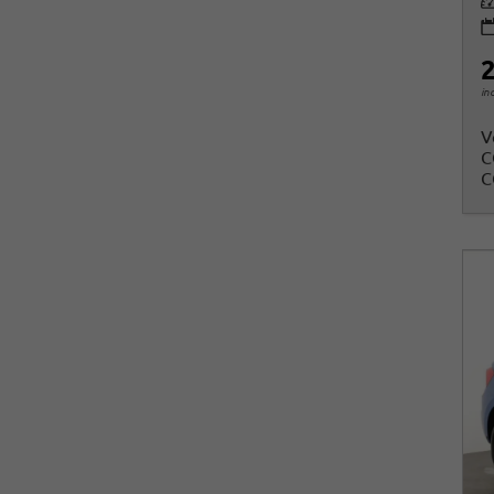
Le
2
in
V
C
C