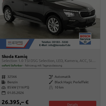
Skoda Kamiq
Selection 1.0 TSI DSG Selection, LED, Kamera, ACC, Side, Winter
sofort lieferbar
Fahrzeug mit Tageszulassung
Fahrzeugnr.
Getriebe
32566
Automatik
Kraftstoff
Außenfarbe
Benzin
Black Magic Perleffekt
Leistung
Kilometerstand
85 kW (116 PS)
10 km
01.05.2026
26.395,– €
Details