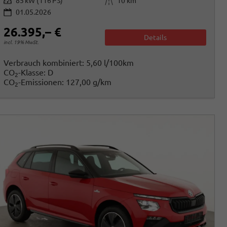
Leistung
Kilometerstand
85 kW (116 PS)
10 km
01.05.2026
26.395,– €
Details
incl. 19% MwSt.
Verbrauch kombiniert:
5,60 l/100km
CO
-Klasse:
D
2
CO
-Emissionen:
127,00 g/km
2