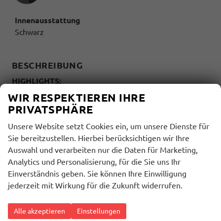
Innenausstattung
Schwarz
BESCHREIBUNG
HIGHLIGHTS:
(9AK) Klimaautomatik (Climatronic mit
WIR RESPEKTIEREN IHRE
Stauluftregelung)
PRIVATSPHÄRE
(1M6) Anhängevorrichtung mechanisch
Unsere Website setzt Cookies ein, um unsere Dienste für
schwenkbar und elektrisch auslösbar
Sie bereitzustellen. Hierbei berücksichtigen wir Ihre
(QR9) Verkehrszeichenerkennung
Auswahl und verarbeiten nur die Daten für Marketing,
(KA2) Rückfahrkamera
Analytics und Personalisierung, für die Sie uns Ihr
(4A3) Sitzheizung für Vordersitze
Einverständnis geben. Sie können Ihre Einwilligung
(6I1) Spurhalteassistent - Lane Assist (ohne
jederzeit mit Wirkung für die Zukunft widerrufen.
HOD)
MULTIMEDIA UND KOMMUNIKATION:
Alle akzeptieren
Einstellungen