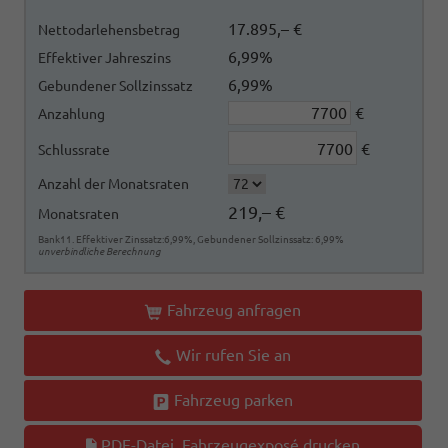
17.895,– €
Nettodarlehensbetrag
6,99%
Effektiver Jahreszins
6,99%
Gebundener Sollzinssatz
€
Anzahlung
€
Schlussrate
Anzahl der Monatsraten
219,– €
Monatsraten
Bank11. Effektiver Zinssatz:6,99%, Gebundener Sollzinssatz: 6,99%
unverbindliche Berechnung
Fahrzeug anfragen
Wir rufen Sie an
Fahrzeug parken
PDF-Datei, Fahrzeugexposé drucken