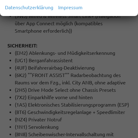
(QV3) DAB - Digitaler Radioempfang
Datenschutzerklärung
Impressum
(9ZX) Bluetooth
(9WJ) Wired & Wireless Smart Link+ (Navigation
über App Connect möglich (kompatibles
Smartphone erforderlich))
SICHERHEIT:
(EM2) Ablenkungs- und Müdigkeitserkennung
(UG1) Berganfahrassistent
(4UF) Beifahrerairbag-Deaktivierung
(6K2) ""FRONT ASSIST"" Radarbeobachtung des
Raums vor dem Fzg., inkl. City ANB, ohne adaptive
(2H5) Drive Mode Select ohne Chassis Presets
(7X2) Einparkhilfe vorne und hinten
(1AS) Elektronisches Stabilisierungsprogramm (ESP)
(8T6) Geschwindigkeitsregelanlage + Speedlimiter
(NZ4) Privater Notruf
(1N1) Servolenkung
(8N8) Scheibenwischer-Intervallschaltung mit