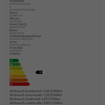
Frontantrieb
PARTIKELFILTER
1
SCHADSTOFFKLASSE
Euro 6
HUBRAUM
999 ccm
LEISTUNG
85 kW (116 PS)
KRAFTSTOFF
Benzin
KATEGORIE
SUV/Geländewagen/Pickup
KILOMETERSTAND
10 km
ERSTZULASSUNG
01.04.2026
ZUSTAND
unfallfrei
Verbrauch kombiniert:
5,60 l/100km
Verbrauch Innenstadt:
7,20 l/100km
Verbrauch Stadtrand:
5,50 l/100km
Verbrauch Landstraße:
4,80 l/100km