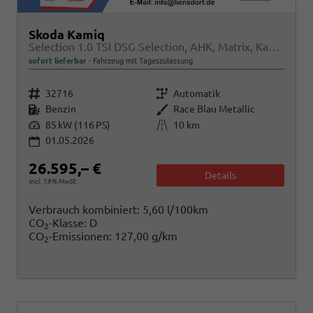
Skoda Kamiq
Selection 1.0 TSI DSG Selection, AHK, Matrix, Kamera, Ladeboden, Winter
sofort lieferbar
Fahrzeug mit Tageszulassung
Fahrzeugnr.
Getriebe
32716
Automatik
Kraftstoff
Außenfarbe
Benzin
Race Blau Metallic
Leistung
Kilometerstand
85 kW (116 PS)
10 km
01.05.2026
26.595,– €
Details
incl. 19% MwSt.
Verbrauch kombiniert:
5,60 l/100km
CO
-Klasse:
D
2
CO
-Emissionen:
127,00 g/km
2