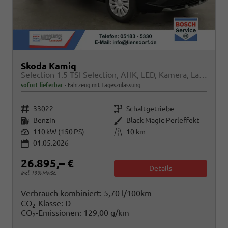
Skoda Kamiq
Selection 1.5 TSI Selection, AHK, LED, Kamera, Ladeboden, Winter
sofort lieferbar
Fahrzeug mit Tageszulassung
Fahrzeugnr.
Getriebe
33022
Schaltgetriebe
Kraftstoff
Außenfarbe
Benzin
Black Magic Perleffekt
Leistung
Kilometerstand
110 kW (150 PS)
10 km
01.05.2026
26.895,– €
Details
incl. 19% MwSt.
Verbrauch kombiniert:
5,70 l/100km
CO
-Klasse:
D
2
CO
-Emissionen:
129,00 g/km
2