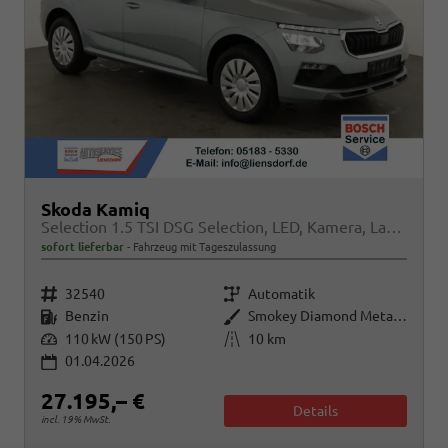
Skoda Kamiq
Selection 1.5 TSI DSG Selection, LED, Kamera, Ladeboden, Winter
sofort lieferbar
Fahrzeug mit Tageszulassung
Fahrzeugnr.
Getriebe
32540
Automatik
Kraftstoff
Außenfarbe
Benzin
Smokey Diamond Metallic
Leistung
Kilometerstand
110 kW (150 PS)
10 km
01.04.2026
27.195,– €
Details
incl. 19% MwSt.