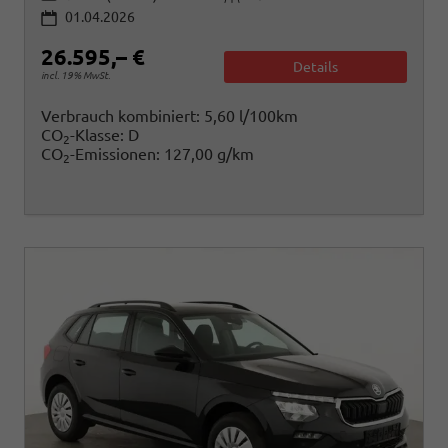
01.04.2026
26.595,– €
Details
incl. 19% MwSt.
Verbrauch kombiniert:
5,60 l/100km
CO
-Klasse:
D
2
CO
-Emissionen:
127,00 g/km
2