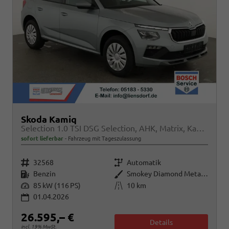
Skoda Kamiq
Selection 1.0 TSI DSG Selection, AHK, Matrix, Kamera, Ladeboden, Winter
sofort lieferbar
Fahrzeug mit Tageszulassung
Fahrzeugnr.
Getriebe
32568
Automatik
Kraftstoff
Außenfarbe
Benzin
Smokey Diamond Metallic
Leistung
Kilometerstand
85 kW (116 PS)
10 km
01.04.2026
26.595,– €
Details
incl. 19% MwSt.