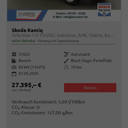
Skoda Kamiq
Selection 1.0 TSI DSG Selection, AHK, Matrix, Kamera, Ladeboden, Winter, 16-Zoll
sofort lieferbar
Fahrzeug mit Tageszulassung
Fahrzeugnr.
Getriebe
31622
Automatik
Kraftstoff
Außenfarbe
Benzin
Black Magic Perleffekt
Leistung
Kilometerstand
85 kW (116 PS)
10 km
01.05.2026
27.395,– €
Details
incl. 19% MwSt.
Verbrauch kombiniert:
5,60 l/100km
CO
-Klasse:
D
2
CO
-Emissionen:
127,00 g/km
2