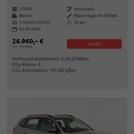
Fahrzeugnr.
Getriebe
27978
Automatik
Kraftstoff
Außenfarbe
Benzin
Black-Magic Perleffekt
Leistung
Kilometerstand
110 kW (150 PS)
25 km
01.02.2026
26.960,– €
Details
incl. 19% MwSt.
Verbrauch kombiniert:
6,20 l/100km
CO
-Klasse:
E
2
CO
-Emissionen:
141,00 g/km
2