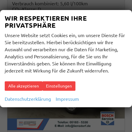
Verbrauch kombiniert:
5,60 l/100km
CO
-Klasse:
D
2
CO
-Emissionen:
128,00 g/km
2
WIR RESPEKTIEREN IHRE
PRIVATSPHÄRE
Unsere Website setzt Cookies ein, um unsere Dienste für
Sie bereitzustellen. Hierbei berücksichtigen wir Ihre
Auswahl und verarbeiten nur die Daten für Marketing,
Analytics und Personalisierung, für die Sie uns Ihr
Einverständnis geben. Sie können Ihre Einwilligung
jederzeit mit Wirkung für die Zukunft widerrufen.
Alle akzeptieren
Einstellungen
Datenschutzerklärung
Impressum