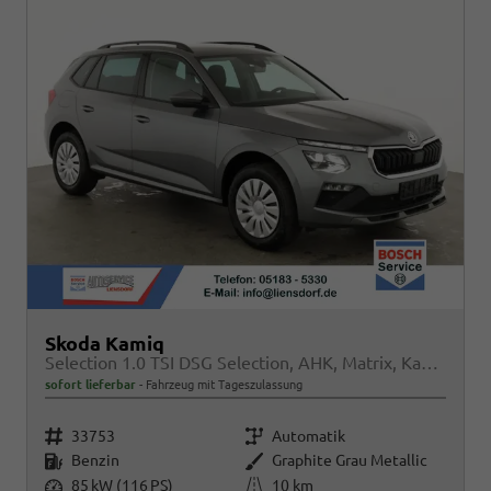
Skoda Kamiq
Selection 1.0 TSI DSG Selection, AHK, Matrix, Kamera, Ladeboden, Winter
sofort lieferbar
Fahrzeug mit Tageszulassung
Fahrzeugnr.
Getriebe
33753
Automatik
Kraftstoff
Außenfarbe
Benzin
Graphite Grau Metallic
Leistung
Kilometerstand
85 kW (116 PS)
10 km