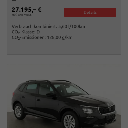
27.195,– €
Details
incl. 19% MwSt.
Verbrauch kombiniert:
5,60 l/100km
CO
-Klasse:
D
2
CO
-Emissionen:
128,00 g/km
2