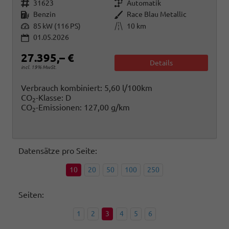
Fahrzeugnr.
Getriebe
31623
Automatik
Kraftstoff
Außenfarbe
Benzin
Race Blau Metallic
Leistung
Kilometerstand
85 kW (116 PS)
10 km
01.05.2026
27.395,– €
Details
incl. 19% MwSt.
Verbrauch kombiniert:
5,60 l/100km
CO
-Klasse:
D
2
CO
-Emissionen:
127,00 g/km
2
Datensätze pro Seite:
10
20
50
100
250
Seiten:
1
2
3
4
5
6