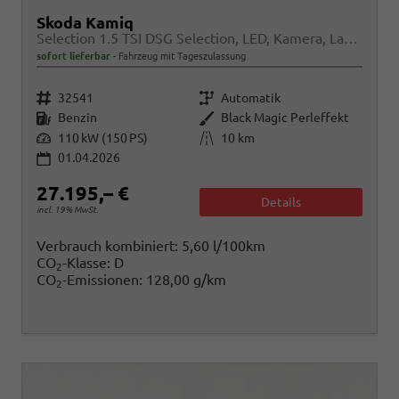
Skoda Kamiq
Selection 1.5 TSI DSG Selection, LED, Kamera, Ladeboden, Winter
sofort lieferbar
Fahrzeug mit Tageszulassung
Fahrzeugnr.
Getriebe
32541
Automatik
Kraftstoff
Außenfarbe
Benzin
Black Magic Perleffekt
Leistung
Kilometerstand
110 kW (150 PS)
10 km
01.04.2026
27.195,– €
Details
incl. 19% MwSt.
Verbrauch kombiniert:
5,60 l/100km
CO
-Klasse:
D
2
CO
-Emissionen:
128,00 g/km
2