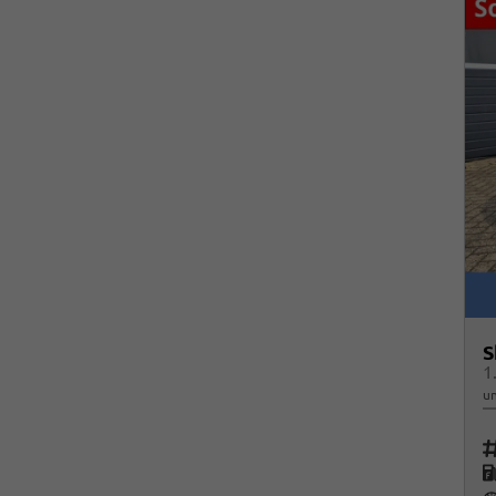
S
un
Fah
K