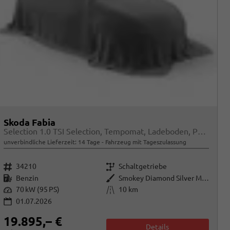
Skoda Fabia
Selection 1.0 TSI Selection, Tempomat, Ladeboden, Park, Winterpaket, SmartLink, 4-J Garantie
unverbindliche Lieferzeit:
14 Tage
Fahrzeug mit Tageszulassung
Fahrzeugnr.
Getriebe
34210
Schaltgetriebe
Kraftstoff
Außenfarbe
Benzin
Smokey Diamond Silver Metallic
Leistung
Kilometerstand
70 kW (95 PS)
10 km
01.07.2026
19.895,– €
Details