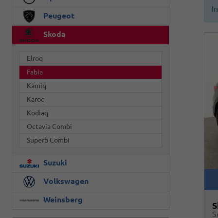
I
Peugeot
Skoda
Elroq
Fabia
Kamiq
Karoq
Kodiaq
Octavia Combi
Superb Combi
Suzuki
Volkswagen
Weinsberg
S