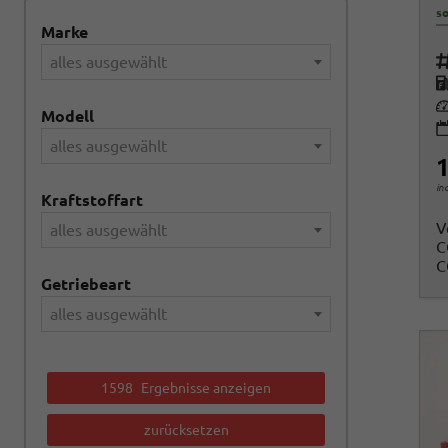
so
Marke
Fah
alles ausgewählt
K
Le
Modell
alles ausgewählt
1
in
Kraftstoffart
V
alles ausgewählt
C
C
Getriebeart
alles ausgewählt
1598
Ergebnisse anzeigen
zurücksetzen