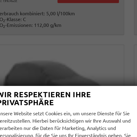
cl. 19% MwSt.
erbrauch kombiniert:
5,00 l/100km
O
-Klasse:
C
2
O
-Emissionen:
112,00 g/km
2
WIR RESPEKTIEREN IHRE
PRIVATSPHÄRE
nsere Website setzt Cookies ein, um unsere Dienste für Sie
ereitzustellen. Hierbei berücksichtigen wir Ihre Auswahl und
erarbeiten nur die Daten für Marketing, Analytics und
ersonalisierung, für die Sie uns Ihr Einverständnis geben. Sie