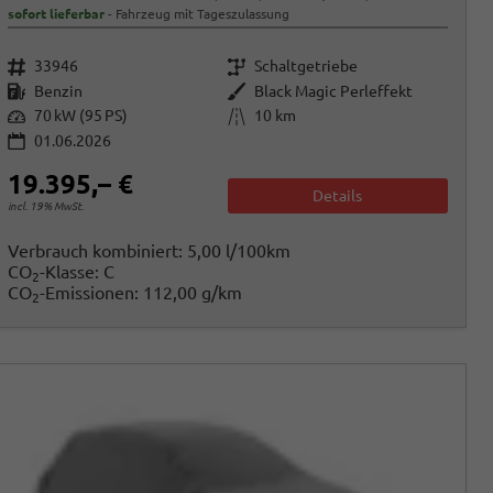
sofort lieferbar
Fahrzeug mit Tageszulassung
Fahrzeugnr.
Getriebe
33946
Schaltgetriebe
Kraftstoff
Außenfarbe
Benzin
Black Magic Perleffekt
Leistung
Kilometerstand
70 kW (95 PS)
10 km
01.06.2026
19.395,– €
Details
incl. 19% MwSt.
Verbrauch kombiniert:
5,00 l/100km
CO
-Klasse:
C
2
CO
-Emissionen:
112,00 g/km
2