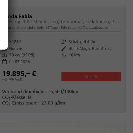
Skoda Fabia
Selection 1.0 TSI Selection, Tempomat, Ladeboden, Park, Winterpaket, SmartLink, 4-J Garantie
unverbindliche Lieferzeit:
14 Tage
Fahrzeug mit Tageszulassung
Fahrzeugnr.
Getriebe
34212
Schaltgetriebe
Kraftstoff
Außenfarbe
Benzin
Black Magic Perleffekt
Leistung
Kilometerstand
70 kW (95 PS)
10 km
01.07.2026
19.895,– €
Details
incl. 19% MwSt.
Verbrauch kombiniert:
5,50 l/100km
CO
-Klasse:
D
2
CO
-Emissionen:
123,00 g/km
2