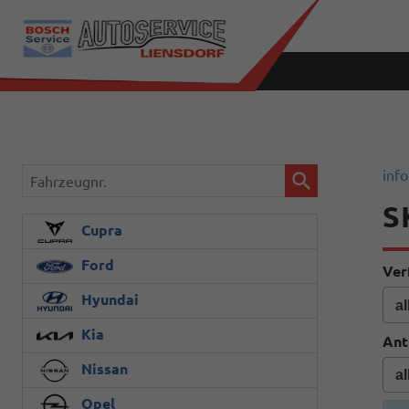
Fahrzeugnr.
info
S
Cupra
Ford
Ver
Hyundai
Kia
Ant
Nissan
Opel