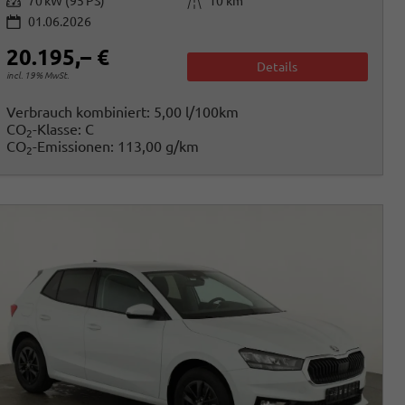
Leistung
Kilometerstand
70 kW (95 PS)
10 km
01.06.2026
20.195,– €
Details
incl. 19% MwSt.
Verbrauch kombiniert:
5,00 l/100km
CO
-Klasse:
C
2
CO
-Emissionen:
113,00 g/km
2