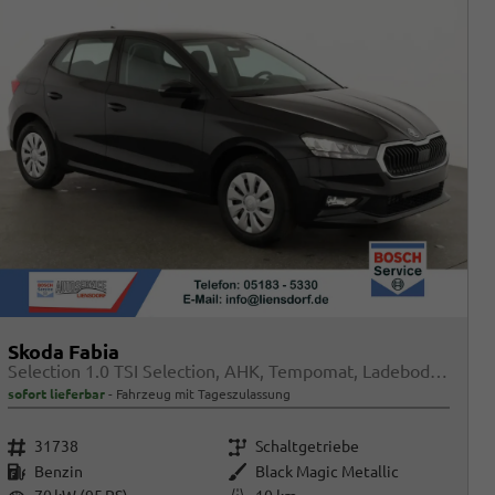
Skoda Fabia
Selection 1.0 TSI Selection, AHK, Tempomat, Ladeboden, Park, Winterpaket, SmartLink, 4-J Garantie
sofort lieferbar
Fahrzeug mit Tageszulassung
Fahrzeugnr.
Getriebe
31738
Schaltgetriebe
Kraftstoff
Außenfarbe
Benzin
Black Magic Metallic