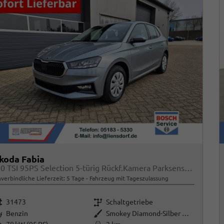
koda Fabia
1.0 TSI 95PS Selection 5-türig Rückf.Kamera Parksensoren Sitzheizung Multifunktionslenkrad Klima Skoda-Radio Bluetooth Touchscreen Tempomat Nebelsch. Apple CarPlay + Android Auto
verbindliche Lieferzeit:
5 Tage
Fahrzeug mit Tageszulassung
rzeugnr.
Getriebe
31473
Schaltgetriebe
raftstoff
Außenfarbe
Benzin
Smokey Diamond-Silber Metallic