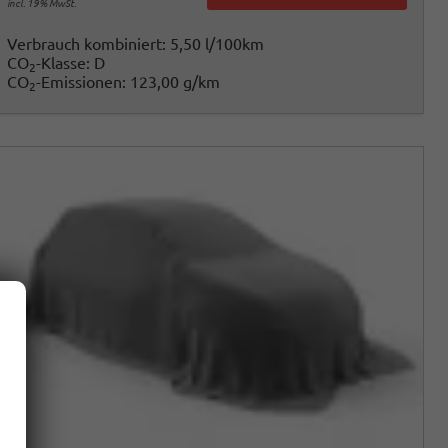
incl. 19% MwSt.
Verbrauch kombiniert:
5,50 l/100km
CO
-Klasse:
D
2
CO
-Emissionen:
123,00 g/km
2