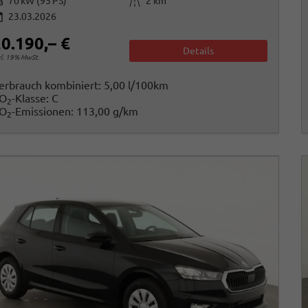
istung
Kilometerstand
70 kW (95 PS)
2 km
23.03.2026
0.190,– €
Details
cl. 19% MwSt.
erbrauch kombiniert:
5,00 l/100km
O
-Klasse:
C
2
O
-Emissionen:
113,00 g/km
2