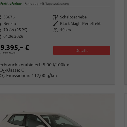
fort lieferbar
Fahrzeug mit Tageszulassung
rzeugnr.
Getriebe
33676
Schaltgetriebe
raftstoff
Außenfarbe
Benzin
Black Magic Perleffekt
istung
Kilometerstand
70 kW (95 PS)
10 km
01.06.2026
9.395,– €
Details
cl. 19% MwSt.
erbrauch kombiniert:
5,00 l/100km
O
-Klasse:
C
2
O
-Emissionen:
112,00 g/km
2