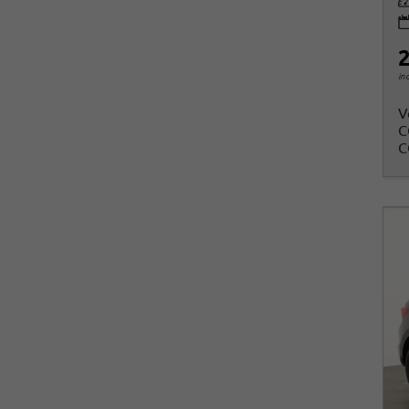
Le
2
in
V
C
C