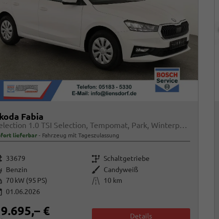
koda Fabia
Selection 1.0 TSI Selection, Tempomat, Park, Winterpaket, SmartLink, 4 J.-Garantie
fort lieferbar
Fahrzeug mit Tageszulassung
rzeugnr.
Getriebe
33679
Schaltgetriebe
raftstoff
Außenfarbe
Benzin
Candyweiß
istung
Kilometerstand
70 kW (95 PS)
10 km
01.06.2026
9.695,– €
Details