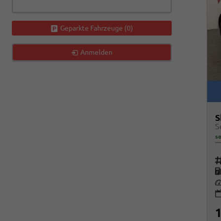
Geparkte Fahrzeuge (
0
)
Anmelden
S
so
Fah
K
Le
1