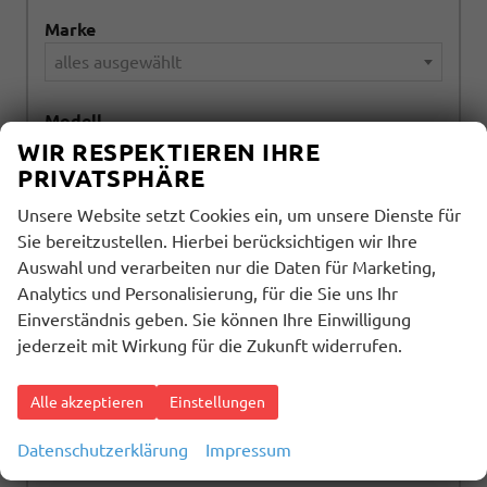
Marke
alles ausgewählt
Modell
WIR RESPEKTIEREN IHRE
alles ausgewählt
PRIVATSPHÄRE
Kraftstoffart
Unsere Website setzt Cookies ein, um unsere Dienste für
Sie bereitzustellen. Hierbei berücksichtigen wir Ihre
alles ausgewählt
Auswahl und verarbeiten nur die Daten für Marketing,
Analytics und Personalisierung, für die Sie uns Ihr
Getriebeart
Einverständnis geben. Sie können Ihre Einwilligung
alles ausgewählt
jederzeit mit Wirkung für die Zukunft widerrufen.
Alle akzeptieren
Einstellungen
1570
Ergebnisse anzeigen
Datenschutzerklärung
Impressum
zurücksetzen