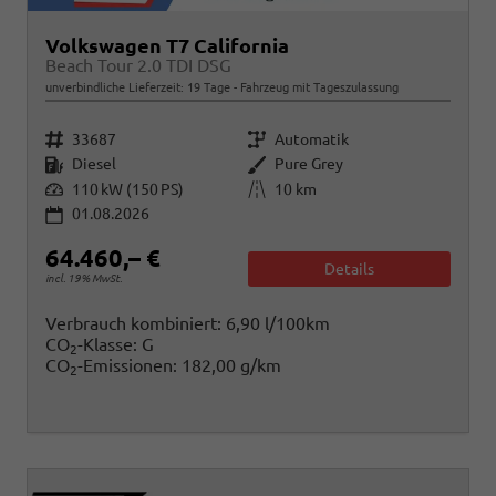
Volkswagen T7 California
Beach Tour 2.0 TDI DSG
unverbindliche Lieferzeit:
19 Tage
Fahrzeug mit Tageszulassung
Fahrzeugnr.
Getriebe
33687
Automatik
Kraftstoff
Außenfarbe
Diesel
Pure Grey
Leistung
Kilometerstand
110 kW (150 PS)
10 km
01.08.2026
64.460,– €
Details
incl. 19% MwSt.
Verbrauch kombiniert:
6,90 l/100km
CO
-Klasse:
G
2
CO
-Emissionen:
182,00 g/km
2