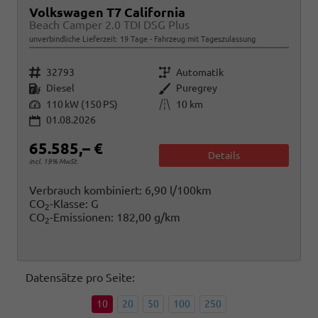
Volkswagen T7 California
Beach Camper 2.0 TDI DSG Plus
unverbindliche Lieferzeit:
19 Tage
Fahrzeug mit Tageszulassung
Fahrzeugnr.
Getriebe
32793
Automatik
Kraftstoff
Außenfarbe
Diesel
Puregrey
Leistung
Kilometerstand
110 kW (150 PS)
10 km
01.08.2026
65.585,– €
Details
incl. 19% MwSt.
Verbrauch kombiniert:
6,90 l/100km
CO
-Klasse:
G
2
CO
-Emissionen:
182,00 g/km
2
Datensätze pro Seite:
10
20
50
100
250