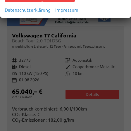
Datenschutzerklärung
Impressum
Volkswagen T7 California
Beach Tour 2.0 TDI DSG
unverbindliche Lieferzeit:
12 Tage
Fahrzeug mit Tageszulassung
Fahrzeugnr.
Getriebe
32773
Automatik
Kraftstoff
Außenfarbe
Diesel
Cooperbronze Metallic
Leistung
Kilometerstand
110 kW (150 PS)
10 km
01.08.2026
65.040,– €
Details
incl. 19% MwSt.
Verbrauch kombiniert:
6,90 l/100km
CO
-Klasse:
G
2
CO
-Emissionen:
182,00 g/km
2