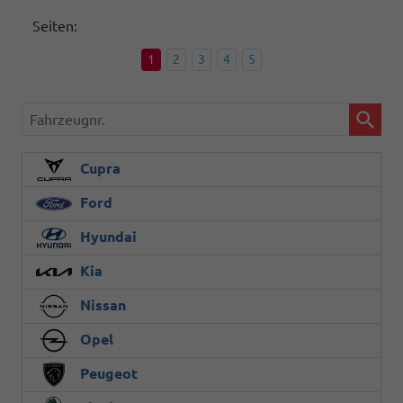
Seiten:
1
2
3
4
5
Fahrzeugnr.
Cupra
Ford
Hyundai
Kia
Nissan
Opel
Peugeot