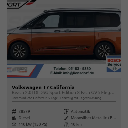
Volkswagen T7 California
Beach 2.0TDI DSG Sport Edition 8 Fach GV5 Elegance+
unverbindliche Lieferzeit:
5 Tage
Fahrzeug mit Tageszulassung
Fahrzeugnr.
Getriebe
28529
Automatik
Kraftstoff
Außenfarbe
Diesel
Monosilber Metallic / Energeticorange Metallic
Leistung
Kilometerstand
110 kW (150 PS)
10 km