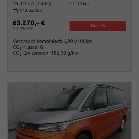
Leistung
Kilometerstand
110 kW (150 PS)
10 km
01.08.2026
63.270,– €
Details
incl. 19% MwSt.
Verbrauch kombiniert:
6,90 l/100km
CO
-Klasse:
G
2
CO
-Emissionen:
182,00 g/km
2