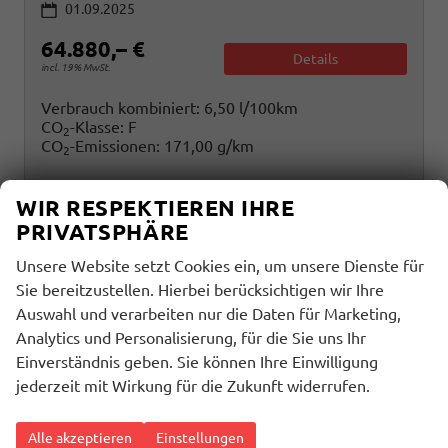
01.09.2025
64.880,– €
Details
incl. 19% MwSt.
Verbrauch kombiniert:
6,50 l/100km
CO
-Klasse:
F
2
CO
-Emissionen:
171,00 g/km
2
WIR RESPEKTIEREN IHRE
PRIVATSPHÄRE
Unsere Website setzt Cookies ein, um unsere Dienste für
Sie bereitzustellen. Hierbei berücksichtigen wir Ihre
Auswahl und verarbeiten nur die Daten für Marketing,
Analytics und Personalisierung, für die Sie uns Ihr
Einverständnis geben. Sie können Ihre Einwilligung
jederzeit mit Wirkung für die Zukunft widerrufen.
Alle akzeptieren
Einstellungen