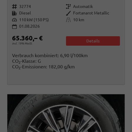
Fahrzeugnr.
Getriebe
32774
Automatik
Kraftstoff
Außenfarbe
Diesel
Fortanarot Metallic
Leistung
Kilometerstand
110 kW (150 PS)
10 km
01.08.2026
65.360,– €
Details
incl. 19% MwSt.
Verbrauch kombiniert:
6,90 l/100km
CO
-Klasse:
G
2
CO
-Emissionen:
182,00 g/km
2