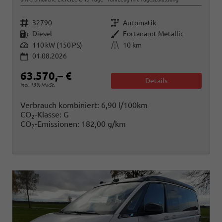
Fahrzeugnr.
Getriebe
32790
Automatik
Kraftstoff
Außenfarbe
Diesel
Fortanarot Metallic
Leistung
Kilometerstand
110 kW (150 PS)
10 km
01.08.2026
63.570,– €
Details
incl. 19% MwSt.
Verbrauch kombiniert:
6,90 l/100km
CO
-Klasse:
G
2
CO
-Emissionen:
182,00 g/km
2