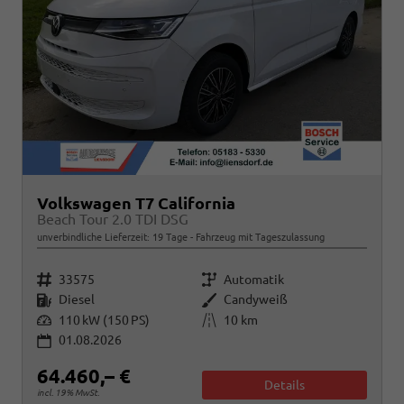
Volkswagen T7 California
Beach Tour 2.0 TDI DSG
unverbindliche Lieferzeit:
19 Tage
Fahrzeug mit Tageszulassung
Fahrzeugnr.
Getriebe
33575
Automatik
Kraftstoff
Außenfarbe
Diesel
Candyweiß
Leistung
Kilometerstand
110 kW (150 PS)
10 km
01.08.2026
64.460,– €
Details
incl. 19% MwSt.