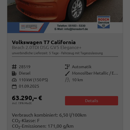
Volkswagen T7 California
Beach 2.0TDI DSG GV5 Elegance+
unverbindliche Lieferzeit:
5 Tage
Fahrzeug mit Tageszulassung
Fahrzeugnr.
Getriebe
28519
Automatik
Kraftstoff
Außenfarbe
Diesel
Monosilber Metallic / Energeticorange Metallic
Leistung
Kilometerstand
110 kW (150 PS)
10 km
01.09.2025
63.290,– €
Details
incl. 19% MwSt.
Verbrauch kombiniert:
6,50 l/100km
CO
-Klasse:
F
2
CO
-Emissionen:
171,00 g/km
2