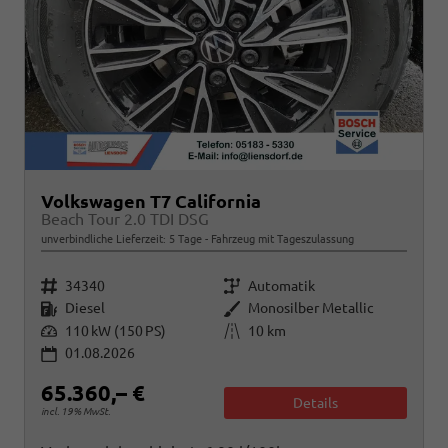
Volkswagen T7 California
Beach Tour 2.0 TDI DSG
unverbindliche Lieferzeit:
5 Tage
Fahrzeug mit Tageszulassung
Fahrzeugnr.
Getriebe
34340
Automatik
Kraftstoff
Außenfarbe
Diesel
Monosilber Metallic
Leistung
Kilometerstand
110 kW (150 PS)
10 km
01.08.2026
65.360,– €
Details
incl. 19% MwSt.