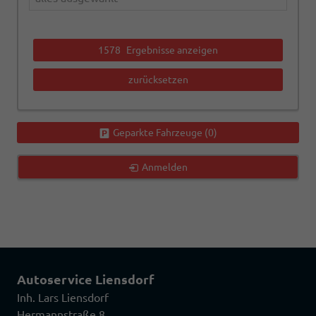
1578
Ergebnisse anzeigen
zurücksetzen
Geparkte Fahrzeuge (
0
)
Anmelden
Autoservice Liensdorf
Inh. Lars Liensdorf
Hermannstraße 8