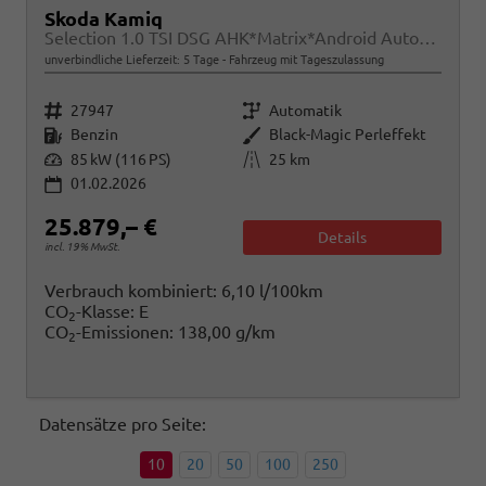
Skoda Kamiq
Selection 1.0 TSI DSG AHK*Matrix*Android Auto*SHZ*Kamera*Keyless*2Z Klimaauto*
unverbindliche Lieferzeit:
5 Tage
Fahrzeug mit Tageszulassung
Fahrzeugnr.
Getriebe
27947
Automatik
Kraftstoff
Außenfarbe
Benzin
Black-Magic Perleffekt
Leistung
Kilometerstand
85 kW (116 PS)
25 km
01.02.2026
25.879,– €
Details
incl. 19% MwSt.
Verbrauch kombiniert:
6,10 l/100km
CO
-Klasse:
E
2
CO
-Emissionen:
138,00 g/km
2
Datensätze pro Seite:
10
20
50
100
250