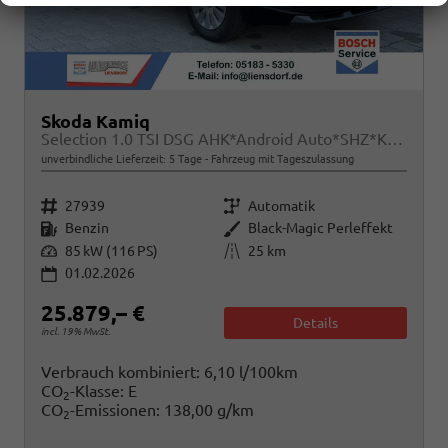
Skoda Kamiq
Selection 1.0 TSI DSG AHK*Android Auto*SHZ*Kamera*Keyless*2Z Klimaauto*
unverbindliche Lieferzeit:
5 Tage
Fahrzeug mit Tageszulassung
Fahrzeugnr.
Getriebe
27939
Automatik
Kraftstoff
Außenfarbe
Benzin
Black-Magic Perleffekt
Leistung
Kilometerstand
85 kW (116 PS)
25 km
01.02.2026
25.879,– €
Details
incl. 19% MwSt.
Verbrauch kombiniert:
6,10 l/100km
CO
-Klasse:
E
2
CO
-Emissionen:
138,00 g/km
2