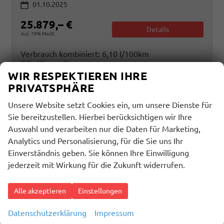
01.10.2025
25.879,– €
Details
incl. 19% MwSt.
Verbrauch kombiniert:
6,10 l/100km
CO
-Klasse:
E
2
CO
-Emissionen:
138,00 g/km
WIR RESPEKTIEREN IHRE
2
PRIVATSPHÄRE
Unsere Website setzt Cookies ein, um unsere Dienste für
Sie bereitzustellen. Hierbei berücksichtigen wir Ihre
Auswahl und verarbeiten nur die Daten für Marketing,
Analytics und Personalisierung, für die Sie uns Ihr
Einverständnis geben. Sie können Ihre Einwilligung
jederzeit mit Wirkung für die Zukunft widerrufen.
Alle akzeptieren
Einstellungen
Datenschutzerklärung
Impressum