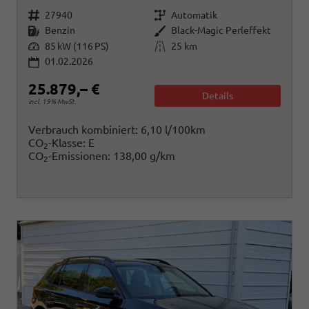
Fahrzeugnr.
Getriebe
27940
Automatik
Kraftstoff
Außenfarbe
Benzin
Black-Magic Perleffekt
Leistung
Kilometerstand
85 kW (116 PS)
25 km
01.02.2026
25.879,– €
Details
incl. 19% MwSt.
Verbrauch kombiniert:
6,10 l/100km
CO
-Klasse:
E
2
CO
-Emissionen:
138,00 g/km
2