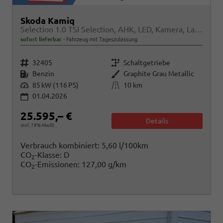
Skoda Kamiq
Selection 1.0 TSI Selection, AHK, LED, Kamera, Ladeboden, Winter
sofort lieferbar
Fahrzeug mit Tageszulassung
Fahrzeugnr.
Getriebe
32405
Schaltgetriebe
Kraftstoff
Außenfarbe
Benzin
Graphite Grau Metallic
Leistung
Kilometerstand
85 kW (116 PS)
10 km
01.04.2026
25.595,– €
Details
incl. 19% MwSt.
Verbrauch kombiniert:
5,60 l/100km
CO
-Klasse:
D
2
CO
-Emissionen:
127,00 g/km
2