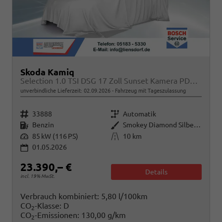
Skoda Kamiq
Selection 1.0 TSI DSG 17 Zoll Sunset Kamera PDC v+h
unverbindliche Lieferzeit:
02.09.2026
Fahrzeug mit Tageszulassung
Fahrzeugnr.
Getriebe
33888
Automatik
Kraftstoff
Außenfarbe
Benzin
Smokey Diamond Silber Metallic
Leistung
Kilometerstand
85 kW (116 PS)
10 km
01.05.2026
23.390,– €
Details
incl. 19% MwSt.
Verbrauch kombiniert:
5,80 l/100km
CO
-Klasse:
D
2
CO
-Emissionen:
130,00 g/km
2