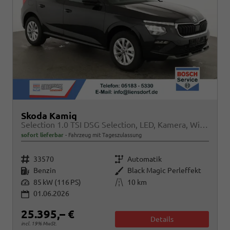
Skoda Kamiq
Selection 1.0 TSI DSG Selection, LED, Kamera, Winter, Ladeboden, 16-Zoll, 4.J-Garantie
sofort lieferbar
Fahrzeug mit Tageszulassung
Fahrzeugnr.
Getriebe
33570
Automatik
Kraftstoff
Außenfarbe
Benzin
Black Magic Perleffekt
Leistung
Kilometerstand
85 kW (116 PS)
10 km
01.06.2026
25.395,– €
Details
incl. 19% MwSt.