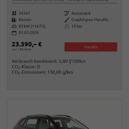
Fahrzeugnr.
Getriebe
34367
Automatik
Kraftstoff
Außenfarbe
Benzin
Graphitgrau Metallic
Leistung
Kilometerstand
85 kW (116 PS)
10 km
01.05.2026
23.390,– €
Details
incl. 19% MwSt.
Verbrauch kombiniert:
5,80 l/100km
CO
-Klasse:
D
2
CO
-Emissionen:
130,00 g/km
2