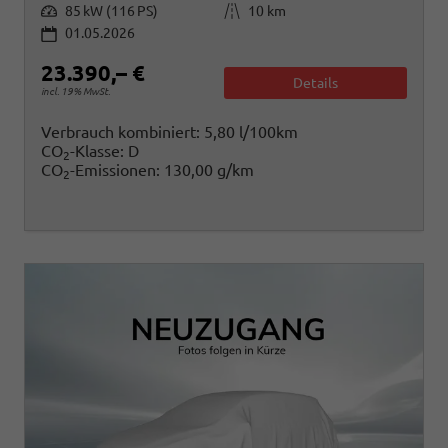
Leistung
Kilometerstand
85 kW (116 PS)
10 km
01.05.2026
23.390,– €
Details
incl. 19% MwSt.
Verbrauch kombiniert:
5,80 l/100km
CO
-Klasse:
D
2
CO
-Emissionen:
130,00 g/km
2