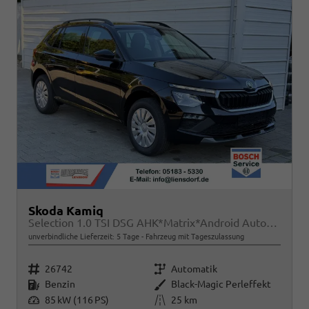
Skoda Kamiq
Selection 1.0 TSI DSG AHK*Matrix*Android Auto*SHZ*Kamera*Keyless*2Z Klimaauto*
unverbindliche Lieferzeit:
5 Tage
Fahrzeug mit Tageszulassung
Fahrzeugnr.
Getriebe
26742
Automatik
Kraftstoff
Außenfarbe
Benzin
Black-Magic Perleffekt
Leistung
Kilometerstand
85 kW (116 PS)
25 km