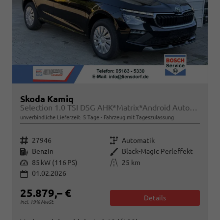
Skoda Kamiq
Selection 1.0 TSI DSG AHK*Matrix*Android Auto*SHZ*Kamera*Keyless*2Z Klimaauto*
unverbindliche Lieferzeit:
5 Tage
Fahrzeug mit Tageszulassung
Fahrzeugnr.
Getriebe
27946
Automatik
Kraftstoff
Außenfarbe
Benzin
Black-Magic Perleffekt
Leistung
Kilometerstand
85 kW (116 PS)
25 km
01.02.2026
25.879,– €
Details
incl. 19% MwSt.