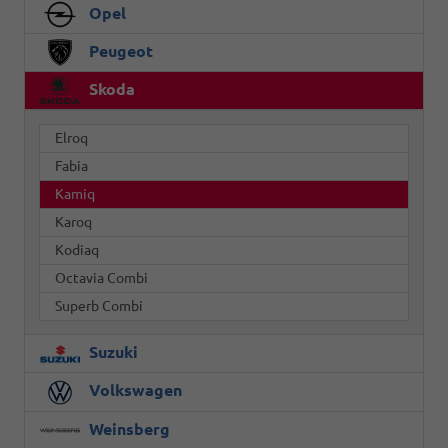
Opel
Peugeot
Skoda
Elroq
Fabia
Kamiq
Karoq
Kodiaq
Octavia Combi
Superb Combi
Suzuki
Volkswagen
Weinsberg