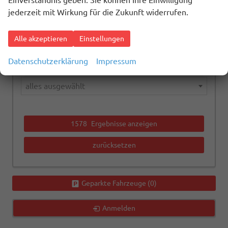
Einverständnis geben. Sie können Ihre Einwilligung
alles ausgewählt
jederzeit mit Wirkung für die Zukunft widerrufen.
Kraftstoffart
Alle akzeptieren
Einstellungen
alles ausgewählt
Datenschutzerklärung
Impressum
Getriebeart
alles ausgewählt
1578
Ergebnisse anzeigen
zurücksetzen
Geparkte Fahrzeuge (
0
)
Anmelden