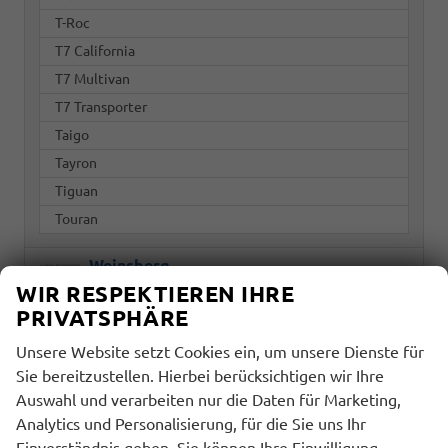
T-Roc
T7 California
T7 Multivan
T7 Transporter
Taigo
Tayron
Tiguan
Touran
Weinsberg
WIR RESPEKTIEREN IHRE
PRIVATSPHÄRE
Marke
Unsere Website setzt Cookies ein, um unsere Dienste für
alles ausgewählt
Sie bereitzustellen. Hierbei berücksichtigen wir Ihre
Auswahl und verarbeiten nur die Daten für Marketing,
Modell
Analytics und Personalisierung, für die Sie uns Ihr