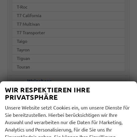
T-Roc
T7 California
T7 Multivan
T7 Transporter
Taigo
Tayron
Tiguan
Touran
Weinsberg
WIR RESPEKTIEREN IHRE
PRIVATSPHÄRE
Marke
Unsere Website setzt Cookies ein, um unsere Dienste für
alles ausgewählt
Sie bereitzustellen. Hierbei berücksichtigen wir Ihre
Auswahl und verarbeiten nur die Daten für Marketing,
Modell
Analytics und Personalisierung, für die Sie uns Ihr