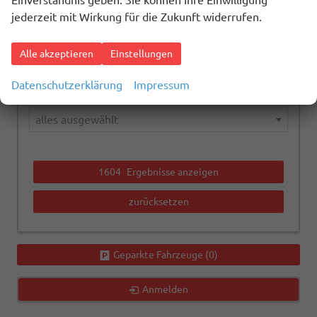
Einverständnis geben. Sie können Ihre Einwilligung
alles ausgewählt
jederzeit mit Wirkung für die Zukunft widerrufen.
Kraftstoffart
Alle akzeptieren
Einstellungen
alles ausgewählt
Datenschutzerklärung
Impressum
Getriebeart
alles ausgewählt
1604
Ergebnisse anzeigen
zurücksetzen
Geparkte Fahrzeuge (
0
)
Anmelden