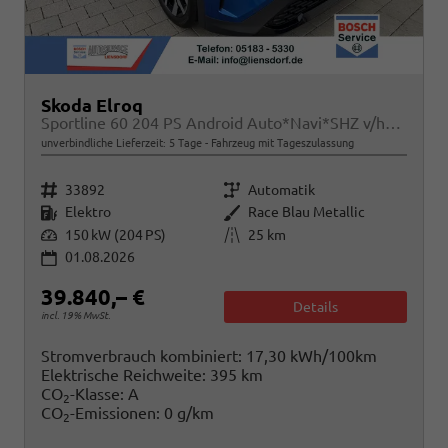
Skoda Elroq
Sportline 60 204 PS Android Auto*Navi*SHZ v/h*Kamera*E-Heck*Kessy*ACC
unverbindliche Lieferzeit:
5 Tage
Fahrzeug mit Tageszulassung
Fahrzeugnr.
Getriebe
33892
Automatik
Kraftstoff
Außenfarbe
Elektro
Race Blau Metallic
Leistung
Kilometerstand
150 kW (204 PS)
25 km
01.08.2026
39.840,– €
Details
incl. 19% MwSt.
Stromverbrauch kombiniert:
17,30 kWh/100km
Elektrische Reichweite:
395 km
CO
-Klasse:
A
2
CO
-Emissionen:
0 g/km
2