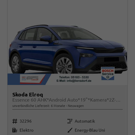
Skoda Elroq
Essence 60 AHK*Android Auto*19"*Kamera*2Z-Klimaauto*Totwinkel*LED*Tempomat
unverbindliche Lieferzeit:
6 Monate
Neuwagen
Fahrzeugnr.
Getriebe
32296
Automatik
Kraftstoff
Außenfarbe
Elektro
Energy-Blau Uni