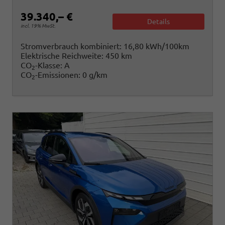
39.340,– €
Details
incl. 19% MwSt.
Stromverbrauch kombiniert:
16,80 kWh/100km
Elektrische Reichweite:
450 km
CO
-Klasse:
A
2
CO
-Emissionen:
0 g/km
2