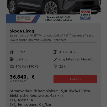
Skoda Elroq
Essence 60 AHK*Android Auto*19"*Kamera*2Z-Klimaauto*Totwinkel*LED*Tempomat
unverbindliche Lieferzeit:
6 Monate
Neuwagen
Fahrzeugnr.
Getriebe
32297
Automatik
Kraftstoff
Außenfarbe
Elektro
Graphite-Grau Metallic
Leistung
Kilometerstand
140 kW (190 PS)
25 km
36.840,– €
Details
incl. 19% MwSt.
Stromverbrauch kombiniert:
15,40 kWh/100km
Elektrische Reichweite:
453 km
CO
-Klasse:
A
2
CO
-Emissionen:
0 g/km
2