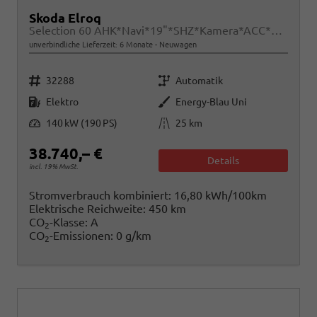
Skoda Elroq
Selection 60 AHK*Navi*19"*SHZ*Kamera*ACC*2Z-Klimaauto*LED
unverbindliche Lieferzeit:
6 Monate
Neuwagen
Fahrzeugnr.
Getriebe
32288
Automatik
Kraftstoff
Außenfarbe
Elektro
Energy-Blau Uni
Leistung
Kilometerstand
140 kW (190 PS)
25 km
38.740,– €
Details
incl. 19% MwSt.
Stromverbrauch kombiniert:
16,80 kWh/100km
Elektrische Reichweite:
450 km
CO
-Klasse:
A
2
CO
-Emissionen:
0 g/km
2