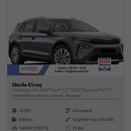
Skoda Elroq
Selection 60 AHK*Navi*19"*SHZ*Kamera*ACC*2Z-Klimaauto*LED
unverbindliche Lieferzeit:
6 Monate
Neuwagen
Fahrzeugnr.
Getriebe
32289
Automatik
Kraftstoff
Außenfarbe
Elektro
Graphite-Grau Metallic
Leistung
Kilometerstand
140 kW (190 PS)
25 km