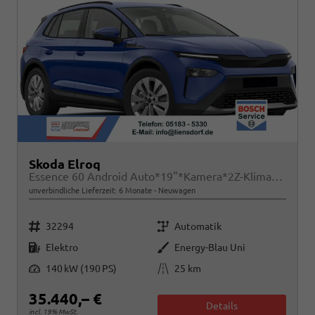
Skoda Elroq
Essence 60 Android Auto*19"*Kamera*2Z-Klimaauto*Totwinkel*LED*Tempomat
unverbindliche Lieferzeit:
6 Monate
Neuwagen
Fahrzeugnr.
Getriebe
32294
Automatik
Kraftstoff
Außenfarbe
Elektro
Energy-Blau Uni
Leistung
Kilometerstand
140 kW (190 PS)
25 km
35.440,– €
Details
incl. 19% MwSt.