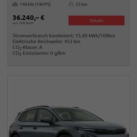
Leistung
Kilometerstand
140 kW (190 PS)
25 km
36.240,– €
Details
incl. 19% MwSt.
Stromverbrauch kombiniert:
15,40 kWh/100km
Elektrische Reichweite:
453 km
CO
-Klasse:
A
2
CO
-Emissionen:
0 g/km
2