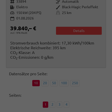
Fahrzeugnr.
Getriebe
33894
Automatik
Kraftstoff
Außenfarbe
Elektro
Black-Magic Perleffekt
Leistung
Kilometerstand
150 kW (204 PS)
25 km
01.08.2026
39.840,– €
Details
incl. 19% MwSt.
Stromverbrauch kombiniert:
17,30 kWh/100km
Elektrische Reichweite:
395 km
CO
-Klasse:
A
2
CO
-Emissionen:
0 g/km
2
Datensätze pro Seite:
10
20
50
100
250
Seiten:
1
2
3
4