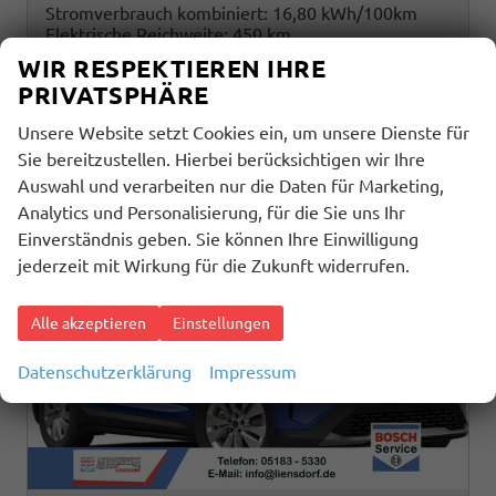
Stromverbrauch kombiniert:
16,80 kWh/100km
Elektrische Reichweite:
450 km
CO
-Klasse:
A
2
WIR RESPEKTIEREN IHRE
CO
-Emissionen:
0 g/km
2
PRIVATSPHÄRE
Unsere Website setzt Cookies ein, um unsere Dienste für
Sie bereitzustellen. Hierbei berücksichtigen wir Ihre
Auswahl und verarbeiten nur die Daten für Marketing,
Analytics und Personalisierung, für die Sie uns Ihr
Einverständnis geben. Sie können Ihre Einwilligung
jederzeit mit Wirkung für die Zukunft widerrufen.
Alle akzeptieren
Einstellungen
Datenschutzerklärung
Impressum