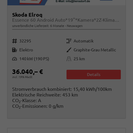
Skoda Elroq
Essence 60 Android Auto*19"*Kamera*2Z-Klimaauto*Totwinkel*LED*Tempomat
unverbindliche Lieferzeit:
6 Monate
Neuwagen
Fahrzeugnr.
Getriebe
32295
Automatik
Kraftstoff
Außenfarbe
Elektro
Graphite-Grau Metallic
Leistung
Kilometerstand
140 kW (190 PS)
25 km
36.040,– €
Details
incl. 19% MwSt.
Stromverbrauch kombiniert:
15,40 kWh/100km
Elektrische Reichweite:
453 km
CO
-Klasse:
A
2
CO
-Emissionen:
0 g/km
2