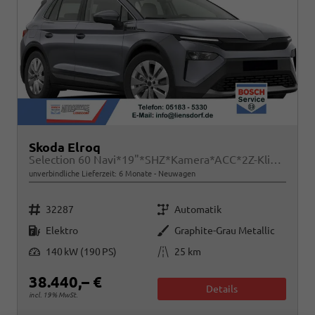
Skoda Elroq
Selection 60 Navi*19"*SHZ*Kamera*ACC*2Z-Klimaauto*LED
unverbindliche Lieferzeit:
6 Monate
Neuwagen
Fahrzeugnr.
Getriebe
32287
Automatik
Kraftstoff
Außenfarbe
Elektro
Graphite-Grau Metallic
Leistung
Kilometerstand
140 kW (190 PS)
25 km
38.440,– €
Details
incl. 19% MwSt.