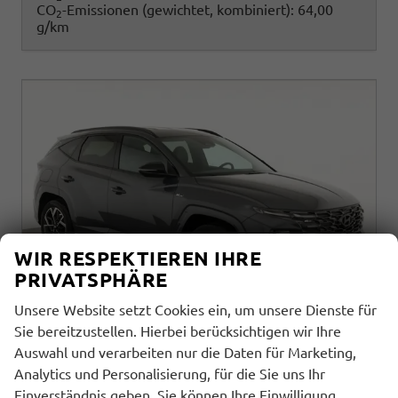
CO
-Emissionen (gewichtet, kombiniert):
64,00
2
g/km
WIR RESPEKTIEREN IHRE
PRIVATSPHÄRE
Unsere Website setzt Cookies ein, um unsere Dienste für
Sie bereitzustellen. Hierbei berücksichtigen wir Ihre
Auswahl und verarbeiten nur die Daten für Marketing,
Hyundai TUCSON
Analytics und Personalisierung, für die Sie uns Ihr
N Line Plug-In Hybrid 2WD 1.6 T-GDI PHEV LINE, AHK, Navi, Kamera, Side, Winter
Einverständnis geben. Sie können Ihre Einwilligung