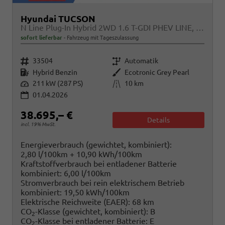
Hyundai TUCSON
N Line Plug-In Hybrid 2WD 1.6 T-GDI PHEV LINE, Navi, Kamera, Side, Winter
sofort lieferbar
Fahrzeug mit Tageszulassung
Fahrzeugnr.
Getriebe
33504
Automatik
Kraftstoff
Außenfarbe
Hybrid Benzin
Ecotronic Grey Pearl
Leistung
Kilometerstand
211 kW (287 PS)
10 km
01.04.2026
38.695,– €
Details
incl. 19% MwSt.
Energieverbrauch (gewichtet, kombiniert):
2,80 l/100km + 10,90 kWh/100km
Kraftstoffverbrauch bei entladener Batterie
kombiniert:
6,00 l/100km
Stromverbrauch bei rein elektrischem Betrieb
kombiniert:
19,50 kWh/100km
Elektrische Reichweite (EAER):
68 km
CO
-Klasse (gewichtet, kombiniert):
B
2
CO
-Klasse bei entladener Batterie:
E
2