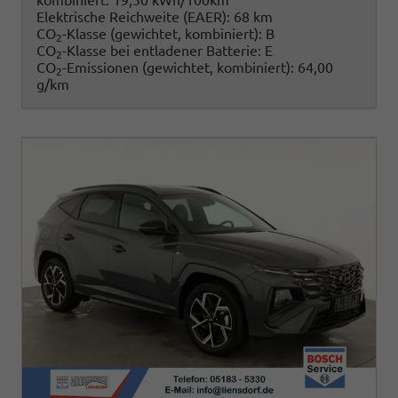
kombiniert:
19,50 kWh/100km
Elektrische Reichweite (EAER):
68 km
CO
-Klasse (gewichtet, kombiniert):
B
2
CO
-Klasse bei entladener Batterie:
E
2
CO
-Emissionen (gewichtet, kombiniert):
64,00
2
g/km