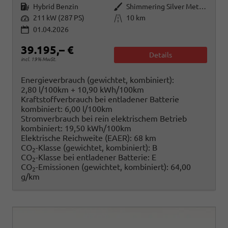
Kraftstoff
Außenfarbe
Hybrid Benzin
Shimmering Silver Metallic
Leistung
Kilometerstand
211 kW (287 PS)
10 km
01.04.2026
39.195,– €
Details
incl. 19% MwSt.
Energieverbrauch (gewichtet, kombiniert):
2,80 l/100km + 10,90 kWh/100km
Kraftstoffverbrauch bei entladener Batterie
kombiniert:
6,00 l/100km
Stromverbrauch bei rein elektrischem Betrieb
kombiniert:
19,50 kWh/100km
Elektrische Reichweite (EAER):
68 km
CO
-Klasse (gewichtet, kombiniert):
B
2
CO
-Klasse bei entladener Batterie:
E
2
CO
-Emissionen (gewichtet, kombiniert):
64,00
2
g/km