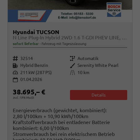
Hyundai TUCSON
N Line Plug-In Hybrid 2WD 1.6 T-GDI PHEV LINE, Navi, Kamera, Side, Winter
sofort lieferbar
Fahrzeug mit Tageszulassung
Fahrzeugnr.
Getriebe
32514
Automatik
Kraftstoff
Außenfarbe
Hybrid Benzin
Serenity White Pearl
Leistung
Kilometerstand
211 kW (287 PS)
10 km
01.04.2026
38.695,– €
Details
incl. 19% MwSt.
Energieverbrauch (gewichtet, kombiniert):
2,80 l/100km + 10,90 kWh/100km
Kraftstoffverbrauch bei entladener Batterie
kombiniert:
6,00 l/100km
Stromverbrauch bei rein elektrischem Betrieb