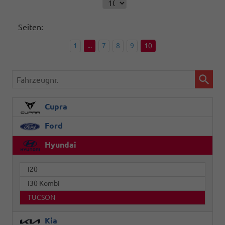
Seiten:
1
...
7
8
9
10
Fahrzeugnr.
Cupra
Ford
Hyundai
i20
i30 Kombi
TUCSON
Kia