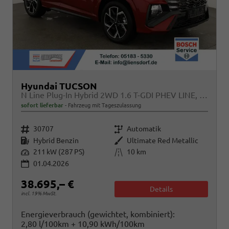
Hyundai TUCSON
N Line Plug-In Hybrid 2WD 1.6 T-GDI PHEV LINE, Navi, Kamera, Side, Winter
sofort lieferbar
Fahrzeug mit Tageszulassung
Fahrzeugnr.
Getriebe
30707
Automatik
Kraftstoff
Außenfarbe
Hybrid Benzin
Ultimate Red Metallic
Leistung
Kilometerstand
211 kW (287 PS)
10 km
01.04.2026
38.695,– €
Details
incl. 19% MwSt.
Energieverbrauch (gewichtet, kombiniert):
2,80 l/100km + 10,90 kWh/100km