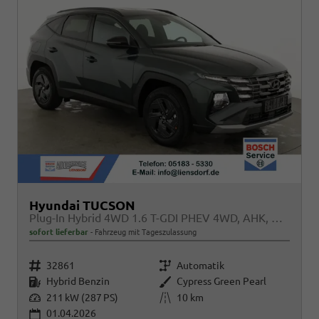
Hyundai TUCSON
Plug-In Hybrid 4WD 1.6 T-GDI PHEV 4WD, AHK, Navi, Kamera, Side, Winter
sofort lieferbar
Fahrzeug mit Tageszulassung
Fahrzeugnr.
Getriebe
32861
Automatik
Kraftstoff
Außenfarbe
Hybrid Benzin
Cypress Green Pearl
Leistung
Kilometerstand
211 kW (287 PS)
10 km
01.04.2026