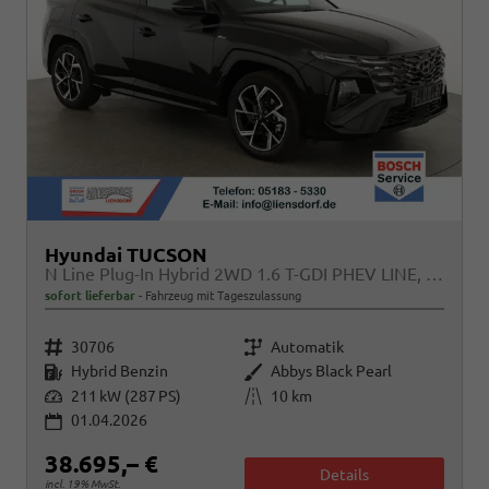
Hyundai TUCSON
N Line Plug-In Hybrid 2WD 1.6 T-GDI PHEV LINE, Navi, Kamera, Side, Winter
sofort lieferbar
Fahrzeug mit Tageszulassung
Fahrzeugnr.
Getriebe
30706
Automatik
Kraftstoff
Außenfarbe
Hybrid Benzin
Abbys Black Pearl
Leistung
Kilometerstand
211 kW (287 PS)
10 km
01.04.2026
38.695,– €
Details
incl. 19% MwSt.