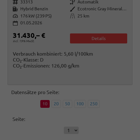
Fahrzeugnr.
Getriebe
33313
Automatik
Kraftstoff
Außenfarbe
Hybrid Benzin
Ecotronic Gray Mineraleffekt
Leistung
Kilometerstand
176 kW (239 PS)
25 km
01.05.2026
31.430,– €
Details
incl. 19% MwSt.
Verbrauch kombiniert:
5,60 l/100km
CO
-Klasse:
D
2
CO
-Emissionen:
126,00 g/km
2
Datensätze pro Seite:
10
20
50
100
250
Seite: