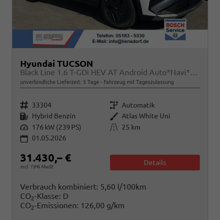
Hyundai TUCSON
Black Line 1.6 T-GDi HEV AT Android Auto*Navi*SHZ*Kamera*2Z Klimaauto*
unverbindliche Lieferzeit:
5 Tage
Fahrzeug mit Tageszulassung
Fahrzeugnr.
Getriebe
33304
Automatik
Kraftstoff
Außenfarbe
Hybrid Benzin
Atlas White Uni
Leistung
Kilometerstand
176 kW (239 PS)
25 km
01.05.2026
31.430,– €
Details
incl. 19% MwSt.
Verbrauch kombiniert:
5,60 l/100km
CO
-Klasse:
D
2
CO
-Emissionen:
126,00 g/km
2