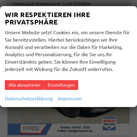
Verbrauch kombiniert:
5,60 l/100km
CO
-Klasse:
D
2
WIR RESPEKTIEREN IHRE
CO
-Emissionen:
126,00 g/km
2
PRIVATSPHÄRE
Unsere Website setzt Cookies ein, um unsere Dienste für
Sie bereitzustellen. Hierbei berücksichtigen wir Ihre
Auswahl und verarbeiten nur die Daten für Marketing,
Analytics und Personalisierung, für die Sie uns Ihr
Einverständnis geben. Sie können Ihre Einwilligung
jederzeit mit Wirkung für die Zukunft widerrufen.
Alle akzeptieren
Einstellungen
Datenschutzerklärung
Impressum