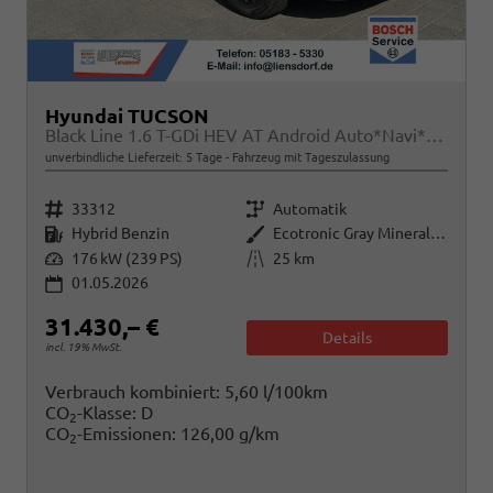
Hyundai TUCSON
Black Line 1.6 T-GDi HEV AT Android Auto*Navi*SHZ*Kamera*2Z Klimaauto*
unverbindliche Lieferzeit:
5 Tage
Fahrzeug mit Tageszulassung
Fahrzeugnr.
Getriebe
33312
Automatik
Kraftstoff
Außenfarbe
Hybrid Benzin
Ecotronic Gray Mineraleffekt
Leistung
Kilometerstand
176 kW (239 PS)
25 km
01.05.2026
31.430,– €
Details
incl. 19% MwSt.
Verbrauch kombiniert:
5,60 l/100km
CO
-Klasse:
D
2
CO
-Emissionen:
126,00 g/km
2