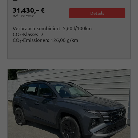
31.430,– €
Details
incl. 19% MwSt.
Verbrauch kombiniert:
5,60 l/100km
CO
-Klasse:
D
2
CO
-Emissionen:
126,00 g/km
2