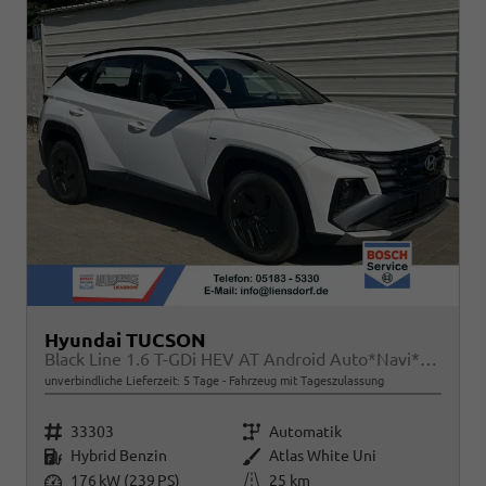
Hyundai TUCSON
Black Line 1.6 T-GDi HEV AT Android Auto*Navi*SHZ*Kamera*2Z Klimaauto*
unverbindliche Lieferzeit:
5 Tage
Fahrzeug mit Tageszulassung
Fahrzeugnr.
Getriebe
33303
Automatik
Kraftstoff
Außenfarbe
Hybrid Benzin
Atlas White Uni
Leistung
Kilometerstand
176 kW (239 PS)
25 km