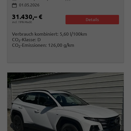
01.05.2026
31.430,– €
Details
incl. 19% MwSt.
Verbrauch kombiniert:
5,60 l/100km
CO
-Klasse:
D
2
CO
-Emissionen:
126,00 g/km
2