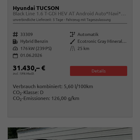
Hyundai TUCSON
Black Line 1.6 T-GDi HEV AT Android Auto*Navi*SHZ*Kamera*2Z Klimaauto*
unverbindliche Lieferzeit:
5 Tage
Fahrzeug mit Tageszulassung
Fahrzeugnr.
Getriebe
33309
Automatik
Kraftstoff
Außenfarbe
Hybrid Benzin
Ecotronic Gray Mineraleffekt
Leistung
Kilometerstand
176 kW (239 PS)
25 km
01.06.2026
31.430,– €
Details
incl. 19% MwSt.
Verbrauch kombiniert:
5,60 l/100km
CO
-Klasse:
D
2
CO
-Emissionen:
126,00 g/km
2