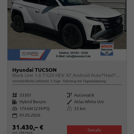
Hyundai TUCSON
Black Line 1.6 T-GDi HEV AT Android Auto*Navi*SHZ*Kamera*2Z Klimaauto*
unverbindliche Lieferzeit:
5 Tage
Fahrzeug mit Tageszulassung
Fahrzeugnr.
Getriebe
33301
Automatik
Kraftstoff
Außenfarbe
Hybrid Benzin
Atlas White Uni
Leistung
Kilometerstand
176 kW (239 PS)
25 km
01.05.2026
31.430,– €
Details
incl. 19% MwSt.