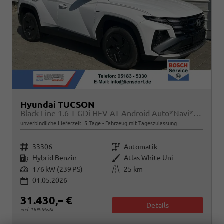
Hyundai TUCSON
Black Line 1.6 T-GDi HEV AT Android Auto*Navi*SHZ*Kamera*2Z Klimaauto*
unverbindliche Lieferzeit:
5 Tage
Fahrzeug mit Tageszulassung
Fahrzeugnr.
Getriebe
33306
Automatik
Kraftstoff
Außenfarbe
Hybrid Benzin
Atlas White Uni
Leistung
Kilometerstand
176 kW (239 PS)
25 km
01.05.2026
31.430,– €
Details
incl. 19% MwSt.