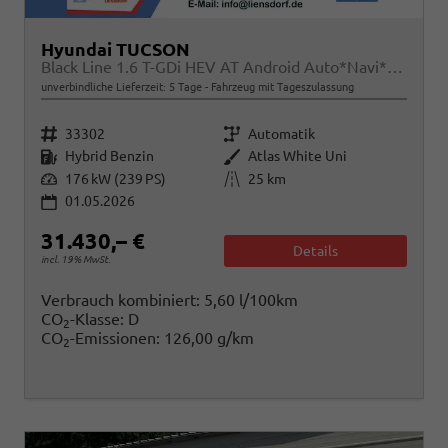
Hyundai TUCSON
Black Line 1.6 T-GDi HEV AT Android Auto*Navi*SHZ*Kamera*2Z Klimaauto*
unverbindliche Lieferzeit:
5 Tage
Fahrzeug mit Tageszulassung
Fahrzeugnr.
Getriebe
33302
Automatik
Kraftstoff
Außenfarbe
Hybrid Benzin
Atlas White Uni
Leistung
Kilometerstand
176 kW (239 PS)
25 km
01.05.2026
31.430,– €
Details
incl. 19% MwSt.
Verbrauch kombiniert:
5,60 l/100km
CO
-Klasse:
D
2
CO
-Emissionen:
126,00 g/km
2