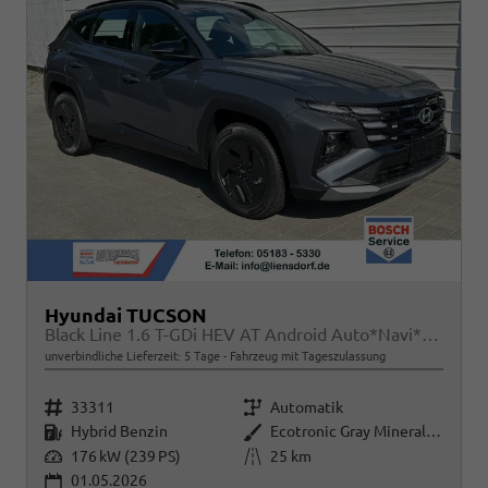
Hyundai TUCSON
Black Line 1.6 T-GDi HEV AT Android Auto*Navi*SHZ*Kamera*2Z Klimaauto*
unverbindliche Lieferzeit:
5 Tage
Fahrzeug mit Tageszulassung
Fahrzeugnr.
Getriebe
33311
Automatik
Kraftstoff
Außenfarbe
Hybrid Benzin
Ecotronic Gray Mineraleffekt
Leistung
Kilometerstand
176 kW (239 PS)
25 km
01.05.2026