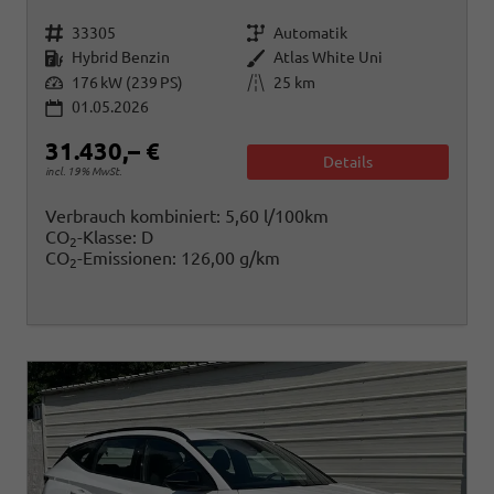
Fahrzeugnr.
Getriebe
33305
Automatik
Kraftstoff
Außenfarbe
Hybrid Benzin
Atlas White Uni
Leistung
Kilometerstand
176 kW (239 PS)
25 km
01.05.2026
31.430,– €
Details
incl. 19% MwSt.
Verbrauch kombiniert:
5,60 l/100km
CO
-Klasse:
D
2
CO
-Emissionen:
126,00 g/km
2