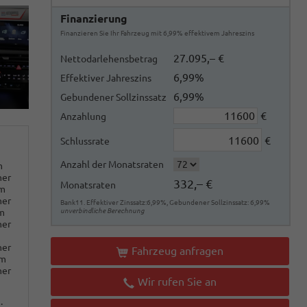
Finanzierung
Finanzieren Sie Ihr Fahrzeug mit 6,99% effektivem Jahreszins
27.095,– €
Nettodarlehensbetrag
6,99%
Effektiver Jahreszins
6,99%
Gebundener Sollzinssatz
€
Anzahlung
€
Schlussrate
Anzahl der Monatsraten
m
ner
332,– €
Monatsraten
km
ner
Bank11. Effektiver Zinssatz:6,99%, Gebundener Sollzinssatz: 6,99%
m
unverbindliche Berechnung
ner
ner
Fahrzeug anfragen
km
ner
Wir rufen Sie an
: