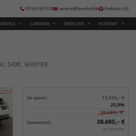
05183-501330
service@liensdorf.de
Parkplatz (
)
0
SERVICE
CARAVAN
ÜBER UNS
KONTAKT
A, SIDE, WINTER
13.555,– €
Sie sparen:
25,9%
39.695,– €
38.695,– €
Gesamtpreis
incl. 19% MwSt.