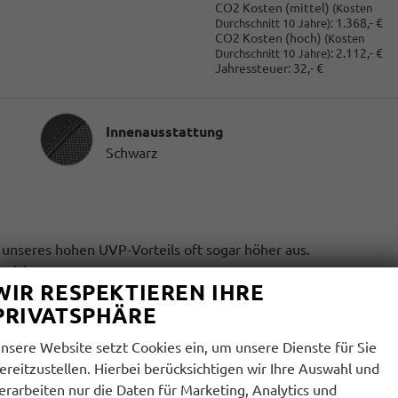
CO2 Kosten (mittel)
(Kosten
:
1.368,- €
Durchschnitt 10 Jahre)
CO2 Kosten (hoch)
(Kosten
:
2.112,- €
Durchschnitt 10 Jahre)
Jahressteuer:
32,- €
Innenausstattung
Innenausstattung
Schwarz
k unseres hohen UVP-Vorteils oft sogar höher aus.
 sicher.
WIR RESPEKTIEREN IHRE
PRIVATSPHÄRE
rderfähigkeit.
nsere Website setzt Cookies ein, um unsere Dienste für Sie
r 1.000 € nachgerüstet werden
ereitzustellen. Hierbei berücksichtigen wir Ihre Auswahl und
erarbeiten nur die Daten für Marketing, Analytics und