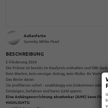
Außenfarbe
Serenity White Pearl
BESCHREIBUNG
E-Förderung 2026
Die Prämie ist bereits im Kaufpreis enthalten und fällt dan
Kein Warten, kein nerviger Antrag, kein Risiko. Ihr Vorteil ist
Das Beste daran:
Sie profitieren sofort - unabhängig von Einkommen oder Fö
Einsteigen, losfahren und bares Geld sparen.
U
Eine Anhängevorrichtung abnehmbar (AHK) kann für nu
b
HIGHLIGHTS:
v