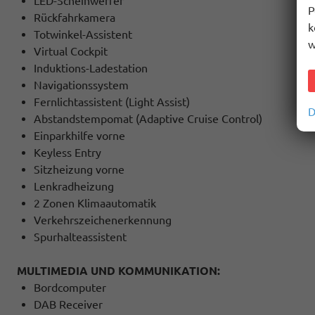
LED-Scheinwerfer
P
Rückfahrkamera
k
Totwinkel-Assistent
w
Virtual Cockpit
Induktions-Ladestation
Navigationssystem
Fernlichtassistent (Light Assist)
D
Abstandstempomat (Adaptive Cruise Control)
Einparkhilfe vorne
Keyless Entry
Sitzheizung vorne
Lenkradheizung
2 Zonen Klimaautomatik
Verkehrszeichenerkennung
Spurhalteassistent
MULTIMEDIA UND KOMMUNIKATION:
Bordcomputer
DAB Receiver