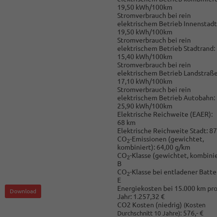
19,50 kWh/100km
Stromverbrauch bei rein
elektrischem Betrieb Innenstadt
19,50 kWh/100km
Stromverbrauch bei rein
elektrischem Betrieb Stadtrand:
15,40 kWh/100km
Stromverbrauch bei rein
elektrischem Betrieb Landstraße
17,10 kWh/100km
Stromverbrauch bei rein
elektrischem Betrieb Autobahn:
25,90 kWh/100km
Elektrische Reichweite (EAER):
68 km
Elektrische Reichweite Stadt:
87
CO
-Emissionen (gewichtet,
2
kombiniert):
64,00 g/km
CO
-Klasse (gewichtet, kombinie
2
B
CO
-Klasse bei entladener Batter
2
E
Energiekosten bei 15.000 km pr
Download
Jahr:
1.257,32 €
CO2 Kosten (niedrig)
(Kosten
:
576,- €
Durchschnitt 10 Jahre)