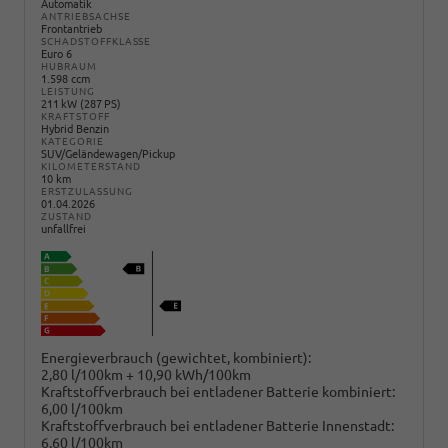
Automatik
ANTRIEBSACHSE
Frontantrieb
SCHADSTOFFKLASSE
Euro 6
HUBRAUM
1.598 ccm
LEISTUNG
211 kW (287 PS)
KRAFTSTOFF
Hybrid Benzin
KATEGORIE
SUV/Geländewagen/Pickup
KILOMETERSTAND
10 km
ERSTZULASSUNG
01.04.2026
ZUSTAND
unfallfrei
Energieverbrauch (gewichtet, kombiniert):
2,80 l/100km + 10,90 kWh/100km
Kraftstoffverbrauch bei entladener Batterie kombiniert:
6,00 l/100km
Kraftstoffverbrauch bei entladener Batterie Innenstadt:
6,60 l/100km