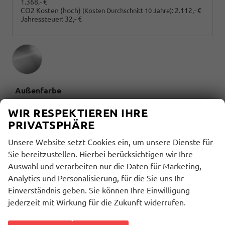
1.368,- €
CO2 Kosten (hoch)
:
2.112,- €
(Kosten Durchschnitt 10 Jahre)
Jahressteuer:
32,- €
Außenfarbe
Shimmering Silver Metallic
WIR RESPEKTIEREN IHRE
PRIVATSPHÄRE
Innenausstattung
Unsere Website setzt Cookies ein, um unsere Dienste für
Sie bereitzustellen. Hierbei berücksichtigen wir Ihre
Auswahl und verarbeiten nur die Daten für Marketing,
Innenausstattung
Analytics und Personalisierung, für die Sie uns Ihr
Schwarz
Einverständnis geben. Sie können Ihre Einwilligung
jederzeit mit Wirkung für die Zukunft widerrufen.
BESCHREIBUNG