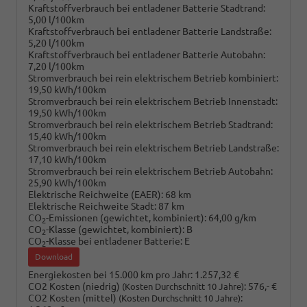
Kraftstoffverbrauch bei entladener Batterie Stadtrand:
5,00 l/100km
Kraftstoffverbrauch bei entladener Batterie Landstraße:
5,20 l/100km
Kraftstoffverbrauch bei entladener Batterie Autobahn:
7,20 l/100km
Stromverbrauch bei rein elektrischem Betrieb kombiniert:
19,50 kWh/100km
Stromverbrauch bei rein elektrischem Betrieb Innenstadt:
19,50 kWh/100km
Stromverbrauch bei rein elektrischem Betrieb Stadtrand:
15,40 kWh/100km
Stromverbrauch bei rein elektrischem Betrieb Landstraße:
17,10 kWh/100km
Stromverbrauch bei rein elektrischem Betrieb Autobahn:
25,90 kWh/100km
Elektrische Reichweite (EAER):
68 km
Elektrische Reichweite Stadt:
87 km
CO
-Emissionen (gewichtet, kombiniert):
64,00 g/km
2
CO
-Klasse (gewichtet, kombiniert):
B
2
CO
-Klasse bei entladener Batterie:
E
2
Download
Energiekosten bei 15.000 km pro Jahr:
1.257,32 €
CO2 Kosten (niedrig)
:
576,- €
(Kosten Durchschnitt 10 Jahre)
CO2 Kosten (mittel)
:
(Kosten Durchschnitt 10 Jahre)