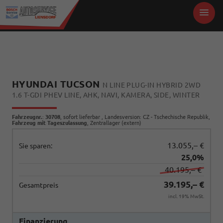
HYUNDAI TUCSON
N LINE PLUG-IN HYBRID 2WD
1.6 T-GDI PHEV LINE, AHK, NAVI, KAMERA, SIDE, WINTER
Fahrzeugnr.
:
30708
,
sofort lieferbar
, Landesversion: CZ - Tschechische Republik,
Fahrzeug mit Tageszulassung
, Zentrallager (extern)
13.055,– €
Sie sparen:
25,0%
40.195,– €
39.195,– €
Gesamtpreis
incl. 19% MwSt.
Finanzierung