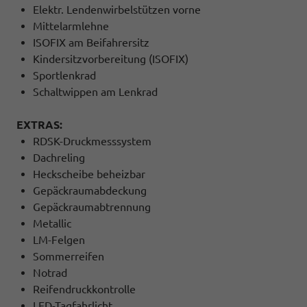
Elektr. Lendenwirbelstützen vorne
Mittelarmlehne
ISOFIX am Beifahrersitz
Kindersitzvorbereitung (ISOFIX)
Sportlenkrad
Schaltwippen am Lenkrad
EXTRAS:
RDSK-Druckmesssystem
Dachreling
Heckscheibe beheizbar
Gepäckraumabdeckung
Gepäckraumabtrennung
Metallic
LM-Felgen
Sommerreifen
Notrad
Reifendruckkontrolle
LED-Tagfahrlicht