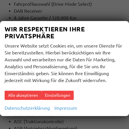
Fahrprofilauswahl (Drive Mode Select)
DAB Receiver
4 Jahre Garantie / 120.000 Km
WIR RESPEKTIEREN IHRE
MULTIMEDIA UND KOMMUNIKATION:
PRIVATSPHÄRE
Bordcomputer
Radio
Unsere Website setzt Cookies ein, um unsere Dienste für
Freisprecheinrichtung
Sie bereitzustellen. Hierbei berücksichtigen wir Ihre
Induktions-Ladestation
Auswahl und verarbeiten nur die Daten für Marketing,
Bluetooth
Analytics und Personalisierung, für die Sie uns Ihr
USB Anschluss
Einverständnis geben. Sie können Ihre Einwilligung
Touchscreen
jederzeit mit Wirkung für die Zukunft widerrufen.
SICHERHEIT:
Alle akzeptieren
Einstellungen
ABS
ESP
Datenschutzerklärung
Impressum
Stabilitätskontrolle
ASC (Traktionskontrolle)
ASR (Antriebsschlupfregelung)