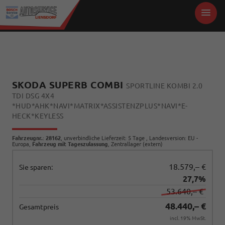
SKODA SUPERB COMBI
SPORTLINE KOMBI 2.0
TDI DSG 4X4
*HUD*AHK*NAVI*MATRIX*ASSISTENZPLUS*NAVI*E-
HECK*KEYLESS
Fahrzeugnr.
:
28162
, unverbindliche Lieferzeit:
5 Tage
, Landesversion: EU -
Europa,
Fahrzeug mit Tageszulassung
, Zentrallager (extern)
18.579,– €
Sie sparen:
27,7%
53.640,– €
48.440,– €
Gesamtpreis
incl. 19% MwSt.