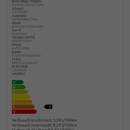
Ebony Black Metallic
INNENAUSSTATTUNG
Schwarz
GETRIEBE
Automatik
ANTRIEBSACHSE
Allrad
SCHADSTOFFKLASSE
Euro 6
LEISTUNG
142 kW (193 PS)
KRAFTSTOFF
Diesel
KATEGORIE
Kombi
KILOMETERSTAND
15 km
ERSTZULASSUNG
01.03.2026
ZUSTAND
unfallfrei
Verbrauch kombiniert:
5,90 l/100km
Verbrauch Innenstadt:
8,20 l/100km
Verbrauch Stadtrand:
6,10 l/100km