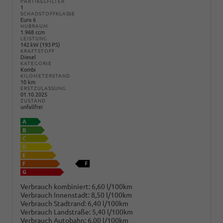
PARTIKELFILTER
1
SCHADSTOFFKLASSE
Euro 6
HUBRAUM
1.968 ccm
LEISTUNG
142 kW (193 PS)
KRAFTSTOFF
Diesel
KATEGORIE
Kombi
KILOMETERSTAND
10 km
ERSTZULASSUNG
01.10.2025
ZUSTAND
unfallfrei
Verbrauch kombiniert:
6,60 l/100km
Verbrauch Innenstadt:
8,50 l/100km
Verbrauch Stadtrand:
6,40 l/100km
Verbrauch Landstraße:
5,40 l/100km
Verbrauch Autobahn:
6,00 l/100km