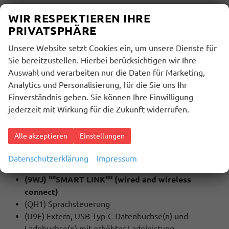
(QR9) Mit Verkehrszeichenerkennung
WIR RESPEKTIEREN IHRE
(KA6) 360 Grad Kamera / Area View
PRIVATSPHÄRE
(4K6) Schlüsselloses Schließ- und Startsystem
""Keyless Advanced"" mit Safesicherung
Unsere Website setzt Cookies ein, um unsere Dienste für
(4A4) Sitzheizung für Vorder- und Rücksitze
Sie bereitzustellen. Hierbei berücksichtigen wir Ihre
(4KF) Fenster ab B-Säule abgedunkelt
Auswahl und verarbeiten nur die Daten für Marketing,
(8IT) LED Scheinwerfer inkl. LED Tagfahrlicht
Analytics und Personalisierung, für die Sie uns Ihr
(8A2) Parklenkassistent
Einverständnis geben. Sie können Ihre Einwilligung
(KS1) Head Up Display
jederzeit mit Wirkung für die Zukunft widerrufen.
(PR1) Assisted Drive Plus Paket
Alle akzeptieren
Einstellungen
MULTIMEDIA UND KOMMUNIKATION:
(8RM) 8 Lautsprecher
Datenschutzerklärung
Impressum
(QV3) Digitaler Radioempfang (DAB+)
(9WJ) ""SMART LINK"" (wired and wireless
connect)
(QH1) Sprachsteuerung
(U9E) Extern, USB Typ-C Datenbuchse(n) und
Ladebuchse(n) mit erhöhter Ladeleistung