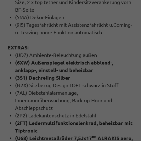
Size, 2 x top tether und Kindersitzverankerung vorn
BF-Seite
(5MA) Dekor-Einlagen
(9I5) Tagesfahrlicht mit Assistenzfahrlicht u.Coming-
u. Leaving-home Funktion automatisch
EXTRAS:
(UD7) Ambiente-Beleuchtung außen
(6XW) Außenspiegel elektrisch abblend-,
anklapp-, einstell- und beheizbar
(3S1) Dachreling Silber
(N2X) Sitzbezug Design LOFT schwarz in Stoff
(7AL) Diebstahlalarmanlage,
Innenraumüberwachung, Back-up-Horn und
Abschleppschutz
(2P2) Ladekantenschutz in Edelstahl
(2FT) Ledermultifunktionslenkrad, beheizbar mit
Tiptronic
(U68) Leichtmetallräder 7,5Jx17"" ALRAKIS aero,