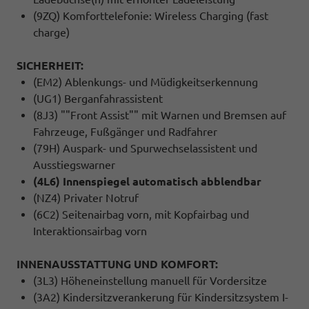
(9ZQ) Komforttelefonie: Wireless Charging (fast
charge)
SICHERHEIT:
(EM2) Ablenkungs- und Müdigkeitserkennung
(UG1) Berganfahrassistent
(8J3) ""Front Assist"" mit Warnen und Bremsen auf
Fahrzeuge, Fußgänger und Radfahrer
(79H) Auspark- und Spurwechselassistent und
Ausstiegswarner
(4L6) Innenspiegel automatisch abblendbar
(NZ4) Privater Notruf
(6C2) Seitenairbag vorn, mit Kopfairbag und
Interaktionsairbag vorn
INNENAUSSTATTUNG UND KOMFORT:
(3L3) Höheneinstellung manuell für Vordersitze
(3A2) Kindersitzverankerung für Kindersitzsystem I-