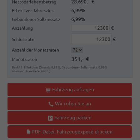
28.690,– €
Nettodarlehensbetrag
6,99%
Effektiver Jahreszins
6,99%
Gebundener Sollzinssatz
€
Anzahlung
€
Schlussrate
Anzahl der Monatsraten
351,– €
Monatsraten
Bank11. Effektiver Zinssatz:6,99%, Gebundener Sollzinssatz: 6,99%
unverbindliche Berechnung
Fahrzeug anfragen
Wir rufen Sie an
Fahrzeug parken
PDF-Datei, Fahrzeugexposé drucken