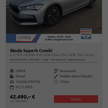
Skoda Superb Combi
2.0 TDI 142kW 4x4 Selection DSG AHK 360 Head Up Pano
unverbindliche Lieferzeit:
5 Tage
Fahrzeug mit Tageszulassung
Fahrzeugnr.
Getriebe
29858
Automatik
Kraftstoff
Außenfarbe
Diesel
Pebble Silver Metallic
Leistung
Kilometerstand
142 kW (193 PS)
10 km
01.11.2025
42.490,– €
Details
incl. 19% MwSt.