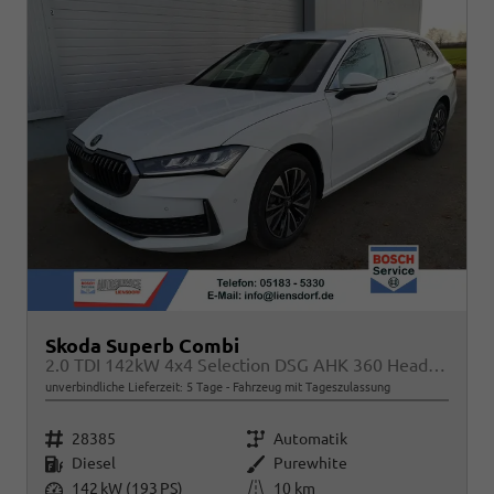
Skoda Superb Combi
2.0 TDI 142kW 4x4 Selection DSG AHK 360 Head Up
unverbindliche Lieferzeit:
5 Tage
Fahrzeug mit Tageszulassung
Fahrzeugnr.
Getriebe
28385
Automatik
Kraftstoff
Außenfarbe
Diesel
Purewhite
Leistung
Kilometerstand
142 kW (193 PS)
10 km