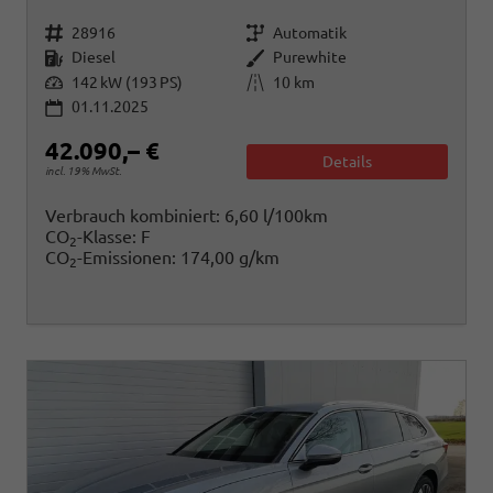
Fahrzeugnr.
Getriebe
28916
Automatik
Kraftstoff
Außenfarbe
Diesel
Purewhite
Leistung
Kilometerstand
142 kW (193 PS)
10 km
01.11.2025
42.090,– €
Details
incl. 19% MwSt.
Verbrauch kombiniert:
6,60 l/100km
CO
-Klasse:
F
2
CO
-Emissionen:
174,00 g/km
2