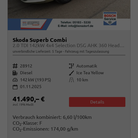
Skoda Superb Combi
2.0 TDI 142kW 4x4 Selection DSG AHK 360 Head Up
unverbindliche Lieferzeit:
5 Tage
Fahrzeug mit Tageszulassung
Fahrzeugnr.
Getriebe
28912
Automatik
Kraftstoff
Außenfarbe
Diesel
Ice Tea Yellow
Leistung
Kilometerstand
142 kW (193 PS)
10 km
01.11.2025
41.490,– €
Details
incl. 19% MwSt.
Verbrauch kombiniert:
6,60 l/100km
CO
-Klasse:
F
2
CO
-Emissionen:
174,00 g/km
2