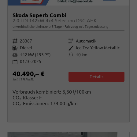
Skoda Superb Combi
2.0 TDI 142kW 4x4 Selection DSG AHK
unverbindliche Lieferzeit:
5 Tage
Fahrzeug mit Tageszulassung
Fahrzeugnr.
Getriebe
28387
Automatik
Kraftstoff
Außenfarbe
Diesel
Ice Tea Yellow Metallic
Leistung
Kilometerstand
142 kW (193 PS)
10 km
01.10.2025
40.490,– €
Details
incl. 19% MwSt.
Verbrauch kombiniert:
6,60 l/100km
CO
-Klasse:
F
2
CO
-Emissionen:
174,00 g/km
2