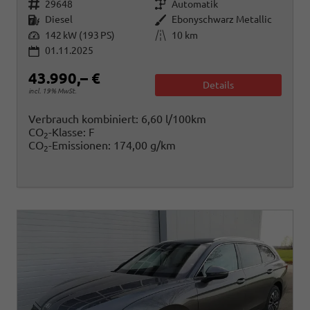
Fahrzeugnr.
Getriebe
29648
Automatik
Kraftstoff
Außenfarbe
Diesel
Ebonyschwarz Metallic
Leistung
Kilometerstand
142 kW (193 PS)
10 km
01.11.2025
43.990,– €
Details
incl. 19% MwSt.
Verbrauch kombiniert:
6,60 l/100km
CO
-Klasse:
F
2
CO
-Emissionen:
174,00 g/km
2