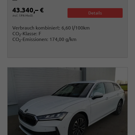
43.340,– €
Details
incl. 19% MwSt.
Verbrauch kombiniert:
6,60 l/100km
CO
-Klasse:
F
2
CO
-Emissionen:
174,00 g/km
2