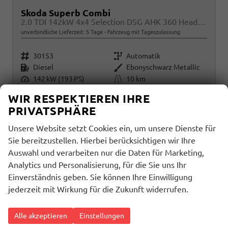
Skoda Superb Combi
2.0 TDI 142kW 4x4 Selection DSG AHK 360 Head Up Pano
unverbindliche Lieferzeit:
5 Tage
Fahrzeug mit Tageszulassung
Fahrzeugnr.
Getriebe
30153
Automatik
Kraftstoff
Außenfarbe
Diesel
Ebonyschwarz Metallic
Leistung
Kilometerstand
142 kW (193 PS)
10 km
01.11.2025
WIR RESPEKTIEREN IHRE
42.490,– €
PRIVATSPHÄRE
Details
incl. 19% MwSt.
Unsere Website setzt Cookies ein, um unsere Dienste für
Sie bereitzustellen. Hierbei berücksichtigen wir Ihre
Verbrauch kombiniert:
6,60 l/100km
CO
-Klasse:
F
Auswahl und verarbeiten nur die Daten für Marketing,
2
CO
-Emissionen:
174,00 g/km
2
Analytics und Personalisierung, für die Sie uns Ihr
Einverständnis geben. Sie können Ihre Einwilligung
jederzeit mit Wirkung für die Zukunft widerrufen.
Alle akzeptieren
Einstellungen