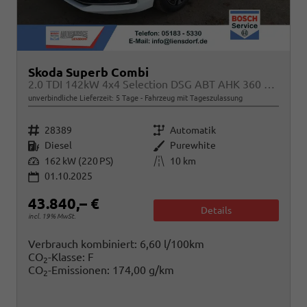
Skoda Superb Combi
2.0 TDI 142kW 4x4 Selection DSG ABT AHK 360 Head Up
unverbindliche Lieferzeit:
5 Tage
Fahrzeug mit Tageszulassung
Fahrzeugnr.
Getriebe
28389
Automatik
Kraftstoff
Außenfarbe
Diesel
Purewhite
Leistung
Kilometerstand
162 kW (220 PS)
10 km
01.10.2025
43.840,– €
Details
incl. 19% MwSt.
Verbrauch kombiniert:
6,60 l/100km
CO
-Klasse:
F
2
CO
-Emissionen:
174,00 g/km
2