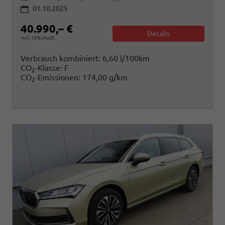
01.10.2025
40.990,– €
Details
incl. 19% MwSt.
Verbrauch kombiniert:
6,60 l/100km
CO
-Klasse:
F
2
CO
-Emissionen:
174,00 g/km
2