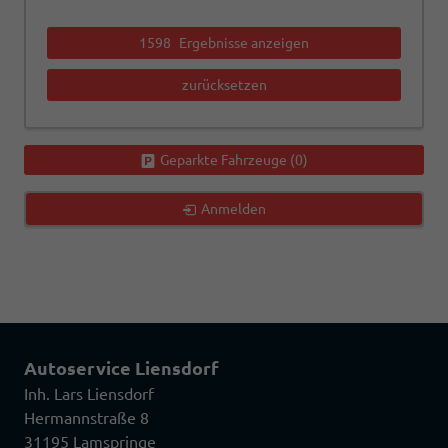
1598
Ergebnisse anzeigen
zurücksetzen
Geparkte Fahrzeuge (
0
)
Anmelden
Autoservice Liensdorf
Inh. Lars Liensdorf
Hermannstraße 8
31195 Lamspringe