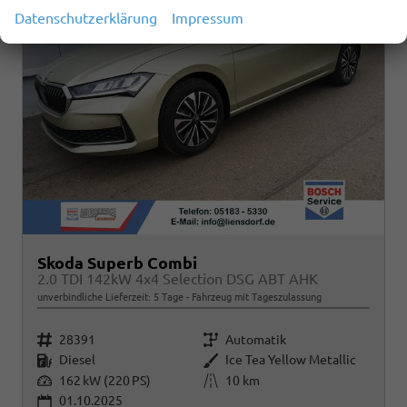
Datenschutzerklärung
Impressum
Skoda Superb Combi
2.0 TDI 142kW 4x4 Selection DSG ABT AHK
unverbindliche Lieferzeit:
5 Tage
Fahrzeug mit Tageszulassung
Fahrzeugnr.
Getriebe
28391
Automatik
Kraftstoff
Außenfarbe
Diesel
Ice Tea Yellow Metallic
Leistung
Kilometerstand
162 kW (220 PS)
10 km
01.10.2025