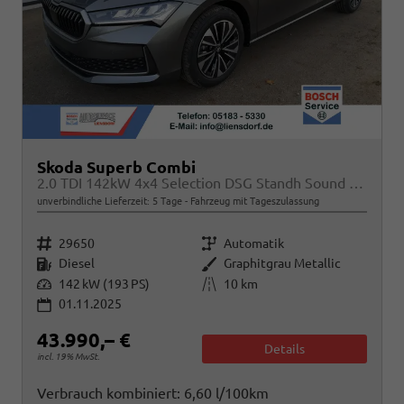
Skoda Superb Combi
2.0 TDI 142kW 4x4 Selection DSG Standh Sound AHK 360 Head Up Pano
unverbindliche Lieferzeit:
5 Tage
Fahrzeug mit Tageszulassung
Fahrzeugnr.
Getriebe
29650
Automatik
Kraftstoff
Außenfarbe
Diesel
Graphitgrau Metallic
Leistung
Kilometerstand
142 kW (193 PS)
10 km
01.11.2025
43.990,– €
Details
incl. 19% MwSt.
Verbrauch kombiniert:
6,60 l/100km