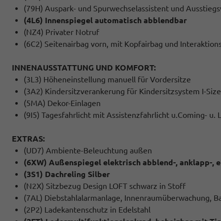
(79H) Auspark- und Spurwechselassistent und Ausstieg
(4L6) Innenspiegel automatisch abblendbar
(NZ4) Privater Notruf
(6C2) Seitenairbag vorn, mit Kopfairbag und Interaktion
INNENAUSSTATTUNG UND KOMFORT:
(3L3) Höheneinstellung manuell für Vordersitze
(3A2) Kindersitzverankerung für Kindersitzsystem I-Size
(5MA) Dekor-Einlagen
(9I5) Tagesfahrlicht mit Assistenzfahrlicht u.Coming- u
EXTRAS:
(UD7) Ambiente-Beleuchtung außen
(6XW) Außenspiegel elektrisch abblend-, anklapp-, e
(3S1) Dachreling Silber
(N2X) Sitzbezug Design LOFT schwarz in Stoff
(7AL) Diebstahlalarmanlage, Innenraumüberwachung, B
(2P2) Ladekantenschutz in Edelstahl