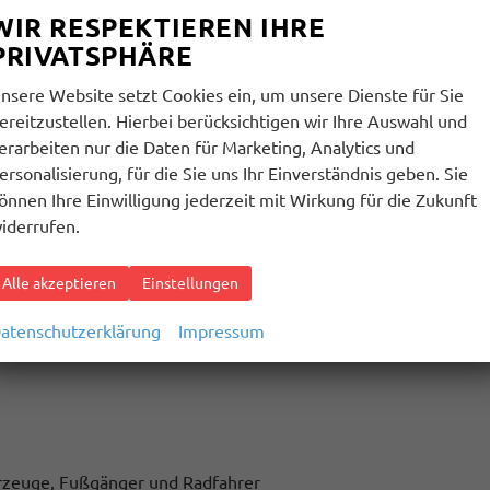
WIR RESPEKTIEREN IHRE
PRIVATSPHÄRE
nsere Website setzt Cookies ein, um unsere Dienste für Sie
ereitzustellen. Hierbei berücksichtigen wir Ihre Auswahl und
erarbeiten nur die Daten für Marketing, Analytics und
ersonalisierung, für die Sie uns Ihr Einverständnis geben. Sie
önnen Ihre Einwilligung jederzeit mit Wirkung für die Zukunft
iderrufen.
Alle akzeptieren
Einstellungen
(n) mit erhöhter Ladeleistung
atenschutzerklärung
Impressum
hrzeuge, Fußgänger und Radfahrer