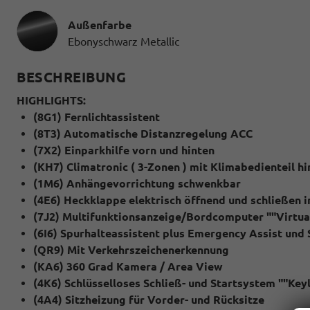
Außenfarbe
Ebonyschwarz Metallic
BESCHREIBUNG
HIGHLIGHTS:
(8G1) Fernlichtassistent
(8T3) Automatische Distanzregelung ACC
(7X2) Einparkhilfe vorn und hinten
(KH7) Climatronic ( 3-Zonen ) mit Klimabedienteil hi
(1M6) Anhängevorrichtung schwenkbar
(4E6) Heckklappe elektrisch öffnend und schließen in
(7J2) Multifunktionsanzeige/Bordcomputer ""Virtual
(6I6) Spurhalteassistent plus Emergency Assist und 
(QR9) Mit Verkehrszeichenerkennung
(KA6) 360 Grad Kamera / Area View
(4K6) Schlüsselloses Schließ- und Startsystem ""Ke
(4A4) Sitzheizung für Vorder- und Rücksitze