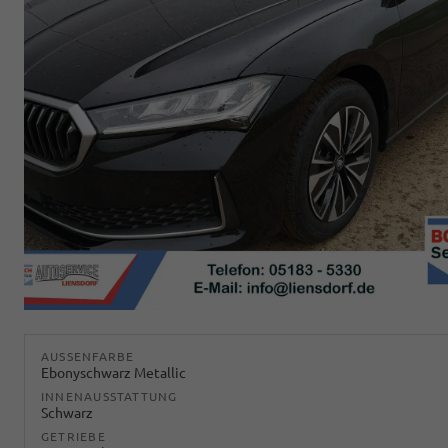
AUSSENFARBE
Ebonyschwarz Metallic
INNENAUSSTATTUNG
Schwarz
GETRIEBE