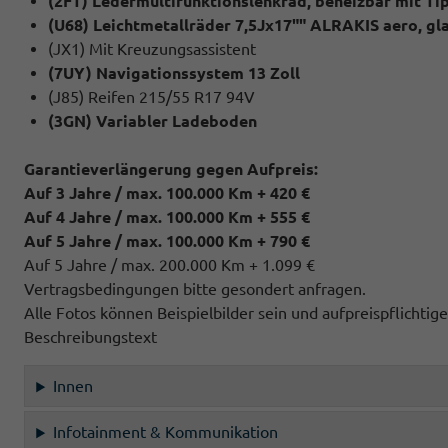
(2FT) Ledermultifunktionslenkrad, beheizbar mit Ti
(U68) Leichtmetallräder 7,5Jx17"" ALRAKIS aero, g
(JX1) Mit Kreuzungsassistent
(7UY) Navigationssystem 13 Zoll
(J85) Reifen 215/55 R17 94V
(3GN) Variabler Ladeboden
Garantieverlängerung gegen Aufpreis:
Auf 3 Jahre / max. 100.000 Km + 420 €
Auf 4 Jahre / max. 100.000 Km + 555 €
Auf 5 Jahre / max. 100.000 Km + 790 €
Auf 5 Jahre / max. 200.000 Km + 1.099 €
Vertragsbedingungen bitte gesondert anfragen.
Alle Fotos können Beispielbilder sein und aufpreispflichti
Beschreibungstext
Innen
Infotainment & Kommunikation