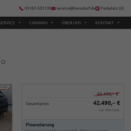
05183-501330
service@liensdorf.de
Parkplatz (
)
0
SERVICE
CARAVAN
ÜBER UNS
KONTAKT
NO
44.490,– €
42.490,– €
Gesamtpreis
incl. 19% MwSt.
Finanzierung
Finanzieren Sie Ihr Fahrzeug mit 6,99% effektivem Jahreszins