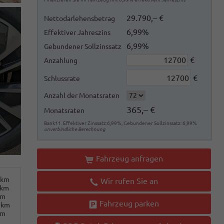
29.790,– €
Nettodarlehensbetrag
6,99%
Effektiver Jahreszins
6,99%
Gebundener Sollzinssatz
€
Anzahlung
€
Schlussrate
Anzahl der Monatsraten
365,– €
Monatsraten
Bank11. Effektiver Zinssatz:6,99%, Gebundener Sollzinssatz: 6,99%
unverbindliche Berechnung
Fahrzeug anfragen
0km
Wir rufen Sie an
0km
km
Fahrzeug parken
0km
km