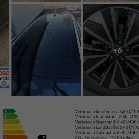
+6
Verbrauch kombiniert:
6,60 l/10
Verbrauch Innenstadt:
8,50 l/10
Verbrauch Stadtrand:
6,40 l/100
Verbrauch Landstraße:
5,40 l/10
Verbrauch Autobahn:
6,00 l/100
CO
-Emissionen:
174,00 g/km