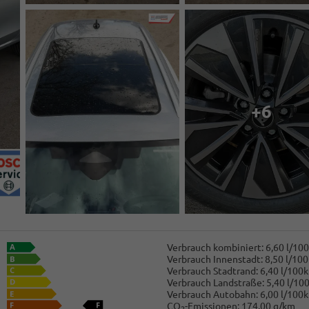
+6
Verbrauch kombiniert:
6,60 l/10
Verbrauch Innenstadt:
8,50 l/10
Verbrauch Stadtrand:
6,40 l/100
Verbrauch Landstraße:
5,40 l/10
Verbrauch Autobahn:
6,00 l/100
CO
-Emissionen:
174,00 g/km