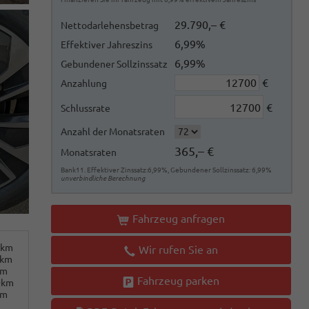
29.790,– €
Nettodarlehensbetrag
6,99%
Effektiver Jahreszins
6,99%
Gebundener Sollzinssatz
€
Anzahlung
€
Schlussrate
Anzahl der Monatsraten
365,– €
Monatsraten
Bank11. Effektiver Zinssatz:6,99%, Gebundener Sollzinssatz: 6,99%
unverbindliche Berechnung
Fahrzeug anfragen
0km
Wir rufen Sie an
0km
km
Fahrzeug parken
0km
km