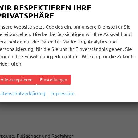
WIR RESPEKTIEREN IHRE
PRIVATSPHÄRE
nsere Website setzt Cookies ein, um unsere Dienste für Sie
ereitzustellen. Hierbei berücksichtigen wir Ihre Auswahl und
erarbeiten nur die Daten für Marketing, Analytics und
ersonalisierung, für die Sie uns Ihr Einverständnis geben. Sie
önnen Ihre Einwilligung jederzeit mit Wirkung für die Zukunft
iderrufen.
Alle akzeptieren
Einstellungen
(n) mit erhöhter Ladeleistung
atenschutzerklärung
Impressum
hrzeuge, Fußgänger und Radfahrer