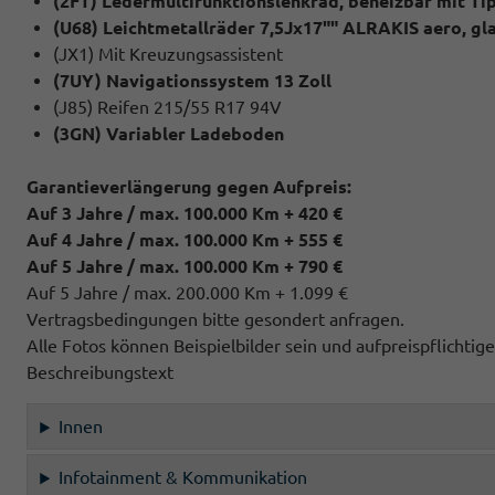
(2FT) Ledermultifunktionslenkrad, beheizbar mit Ti
(U68) Leichtmetallräder 7,5Jx17"" ALRAKIS aero, g
(JX1) Mit Kreuzungsassistent
(7UY) Navigationssystem 13 Zoll
(J85) Reifen 215/55 R17 94V
(3GN) Variabler Ladeboden
Garantieverlängerung gegen Aufpreis:
Auf 3 Jahre / max. 100.000 Km + 420 €
Auf 4 Jahre / max. 100.000 Km + 555 €
Auf 5 Jahre / max. 100.000 Km + 790 €
Auf 5 Jahre / max. 200.000 Km + 1.099 €
Vertragsbedingungen bitte gesondert anfragen.
Alle Fotos können Beispielbilder sein und aufpreispflichti
Beschreibungstext
Innen
Infotainment & Kommunikation