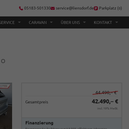
05183-501330
service@liensdorf.de
Parkplatz (
)
0
SERVICE
CARAVAN
ÜBER UNS
KONTAKT
NO
44.490,– €
42.490,– €
Gesamtpreis
incl. 19% MwSt.
Finanzierung
Finanzieren Sie Ihr Fahrzeug mit 6,99% effektivem Jahreszins