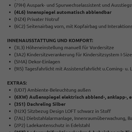
(79H) Auspark- und Spurwechselassistent und Ausstieg
(4L6) Innenspiegel automatisch abblendbar
(NZ4) Privater Notruf
(6C2) Seitenairbag vorn, mit Kopfairbag und Interaktion
INNENAUSSTATTUNG UND KOMFORT:
(3L3) Höheneinstellung manuell für Vordersitze
(3A2) Kindersitzverankerung für Kindersitzsystem I-Size
(5MA) Dekor-Einlagen
(9I5) Tagesfahrlicht mit Assistenzfahrlicht u.Coming- u
EXTRAS:
(UD7) Ambiente-Beleuchtung außen
(6XW) Außenspiegel elektrisch abblend-, anklapp-, e
(3S1) Dachreling Silber
(N2X) Sitzbezug Design LOFT schwarz in Stoff
(7AL) Diebstahlalarmanlage, Innenraumüberwachung, B
(2P2) Ladekantenschutz in Edelstahl