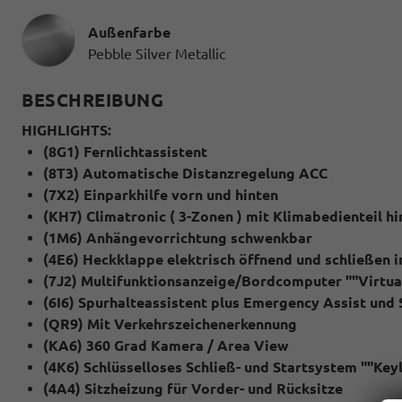
Außenfarbe
Pebble Silver Metallic
BESCHREIBUNG
HIGHLIGHTS:
(8G1) Fernlichtassistent
(8T3) Automatische Distanzregelung ACC
(7X2) Einparkhilfe vorn und hinten
(KH7) Climatronic ( 3-Zonen ) mit Klimabedienteil hi
(1M6) Anhängevorrichtung schwenkbar
(4E6) Heckklappe elektrisch öffnend und schließen in
(7J2) Multifunktionsanzeige/Bordcomputer ""Virtual
(6I6) Spurhalteassistent plus Emergency Assist und 
(QR9) Mit Verkehrszeichenerkennung
(KA6) 360 Grad Kamera / Area View
(4K6) Schlüsselloses Schließ- und Startsystem ""Ke
(4A4) Sitzheizung für Vorder- und Rücksitze