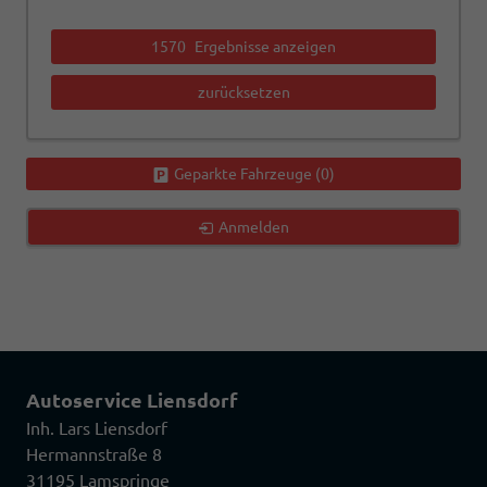
1570
Ergebnisse anzeigen
zurücksetzen
Geparkte Fahrzeuge (
0
)
Anmelden
Autoservice Liensdorf
Inh. Lars Liensdorf
Hermannstraße 8
31195 Lamspringe