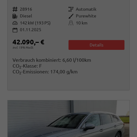
Fahrzeugnr.
Getriebe
28916
Automatik
Kraftstoff
Außenfarbe
Diesel
Purewhite
Leistung
Kilometerstand
142 kW (193 PS)
10 km
01.11.2025
42.090,– €
Details
incl. 19% MwSt.
Verbrauch kombiniert:
6,60 l/100km
CO
-Klasse:
F
2
CO
-Emissionen:
174,00 g/km
2