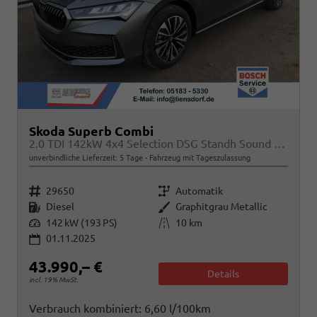
Skoda Superb Combi
2.0 TDI 142kW 4x4 Selection DSG Standh Sound AHK 360 Head Up Pano
unverbindliche Lieferzeit:
5 Tage
Fahrzeug mit Tageszulassung
Fahrzeugnr.
Getriebe
29650
Automatik
Kraftstoff
Außenfarbe
Diesel
Graphitgrau Metallic
Leistung
Kilometerstand
142 kW (193 PS)
10 km
01.11.2025
43.990,– €
Details
incl. 19% MwSt.
Verbrauch kombiniert:
6,60 l/100km