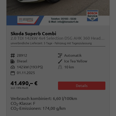
Skoda Superb Combi
2.0 TDI 142kW 4x4 Selection DSG AHK 360 Head Up
unverbindliche Lieferzeit:
5 Tage
Fahrzeug mit Tageszulassung
Fahrzeugnr.
Getriebe
28912
Automatik
Kraftstoff
Außenfarbe
Diesel
Ice Tea Yellow
Leistung
Kilometerstand
142 kW (193 PS)
10 km
01.11.2025
41.490,– €
Details
incl. 19% MwSt.
Verbrauch kombiniert:
6,60 l/100km
CO
-Klasse:
F
2
CO
-Emissionen:
174,00 g/km
2