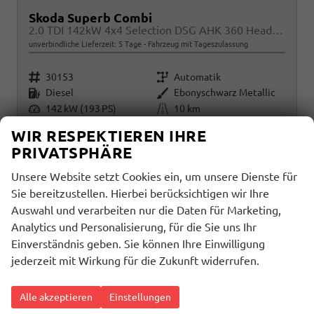
Skoda Superb Combi
2.0 TDI 142kW 4x4 Selection DSG AHK 360 Head Up Pano
unverbindliche Lieferzeit:
5 Tage
Fahrzeug mit Tageszulassung
Fahrzeugnr.
Getriebe
30153
Automatik
Kraftstoff
Außenfarbe
Diesel
Ebonyschwarz Metallic
Leistung
Kilometerstand
142 kW (193 PS)
10 km
01.11.2025
WIR RESPEKTIEREN IHRE
42.490,– €
PRIVATSPHÄRE
Details
incl. 19% MwSt.
Unsere Website setzt Cookies ein, um unsere Dienste für
Sie bereitzustellen. Hierbei berücksichtigen wir Ihre
Verbrauch kombiniert:
6,60 l/100km
CO
-Klasse:
F
Auswahl und verarbeiten nur die Daten für Marketing,
2
CO
-Emissionen:
174,00 g/km
2
Analytics und Personalisierung, für die Sie uns Ihr
Einverständnis geben. Sie können Ihre Einwilligung
jederzeit mit Wirkung für die Zukunft widerrufen.
Alle akzeptieren
Einstellungen