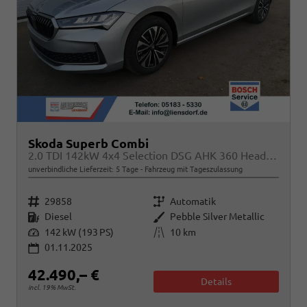
Skoda Superb Combi
2.0 TDI 142kW 4x4 Selection DSG AHK 360 Head Up Pano
unverbindliche Lieferzeit:
5 Tage
Fahrzeug mit Tageszulassung
Fahrzeugnr.
Getriebe
29858
Automatik
Kraftstoff
Außenfarbe
Diesel
Pebble Silver Metallic
Leistung
Kilometerstand
142 kW (193 PS)
10 km
01.11.2025
42.490,– €
Details
incl. 19% MwSt.