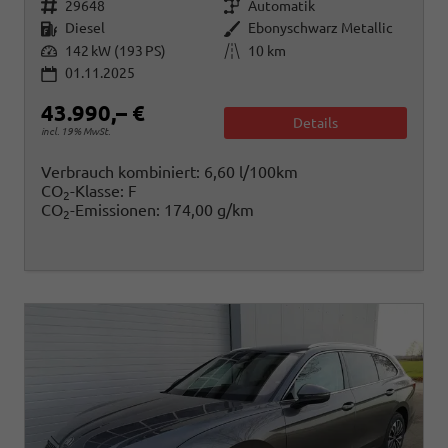
Fahrzeugnr.
Getriebe
29648
Automatik
Kraftstoff
Außenfarbe
Diesel
Ebonyschwarz Metallic
Leistung
Kilometerstand
142 kW (193 PS)
10 km
01.11.2025
43.990,– €
Details
incl. 19% MwSt.
Verbrauch kombiniert:
6,60 l/100km
CO
-Klasse:
F
2
CO
-Emissionen:
174,00 g/km
2