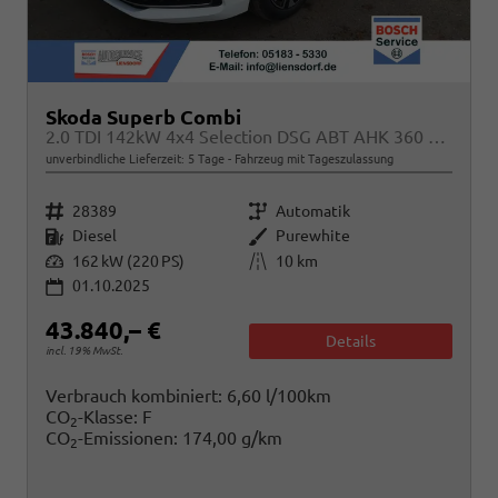
Skoda Superb Combi
2.0 TDI 142kW 4x4 Selection DSG ABT AHK 360 Head Up
unverbindliche Lieferzeit:
5 Tage
Fahrzeug mit Tageszulassung
Fahrzeugnr.
Getriebe
28389
Automatik
Kraftstoff
Außenfarbe
Diesel
Purewhite
Leistung
Kilometerstand
162 kW (220 PS)
10 km
01.10.2025
43.840,– €
Details
incl. 19% MwSt.
Verbrauch kombiniert:
6,60 l/100km
CO
-Klasse:
F
2
CO
-Emissionen:
174,00 g/km
2