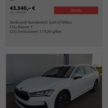
43.340,– €
Details
incl. 19% MwSt.
Verbrauch kombiniert:
6,60 l/100km
CO
-Klasse:
F
2
CO
-Emissionen:
174,00 g/km
2