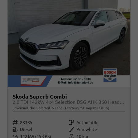
Skoda Superb Combi
2.0 TDI 142kW 4x4 Selection DSG AHK 360 Head Up
unverbindliche Lieferzeit:
5 Tage
Fahrzeug mit Tageszulassung
Fahrzeugnr.
Getriebe
28385
Automatik
Kraftstoff
Außenfarbe
Diesel
Purewhite
Leistung
Kilometerstand
142 kW (193 PS)
10 km