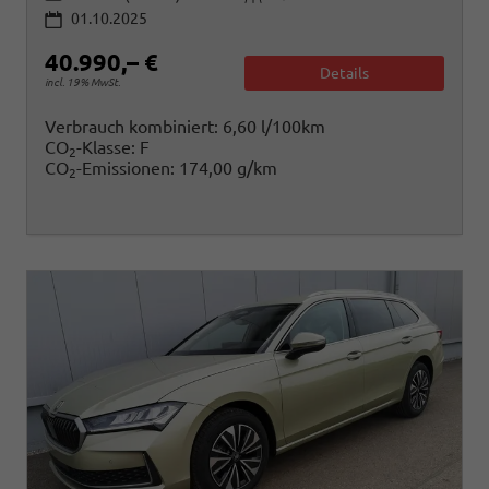
01.10.2025
40.990,– €
Details
incl. 19% MwSt.
Verbrauch kombiniert:
6,60 l/100km
CO
-Klasse:
F
2
CO
-Emissionen:
174,00 g/km
2