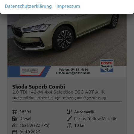
Datenschutzerklärung
Impressum
Skoda Superb Combi
2.0 TDI 142kW 4x4 Selection DSG ABT AHK
unverbindliche Lieferzeit:
5 Tage
Fahrzeug mit Tageszulassung
Fahrzeugnr.
Getriebe
28391
Automatik
Kraftstoff
Außenfarbe
Diesel
Ice Tea Yellow Metallic
Leistung
Kilometerstand
162 kW (220 PS)
10 km
01.10.2025