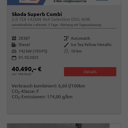
Skoda Superb Combi
2.0 TDI 142kW 4x4 Selection DSG AHK
unverbindliche Lieferzeit:
5 Tage
Fahrzeug mit Tageszulassung
Fahrzeugnr.
Getriebe
28387
Automatik
Kraftstoff
Außenfarbe
Diesel
Ice Tea Yellow Metallic
Leistung
Kilometerstand
142 kW (193 PS)
10 km
01.10.2025
40.490,– €
Details
incl. 19% MwSt.
Verbrauch kombiniert:
6,60 l/100km
CO
-Klasse:
F
2
CO
-Emissionen:
174,00 g/km
2