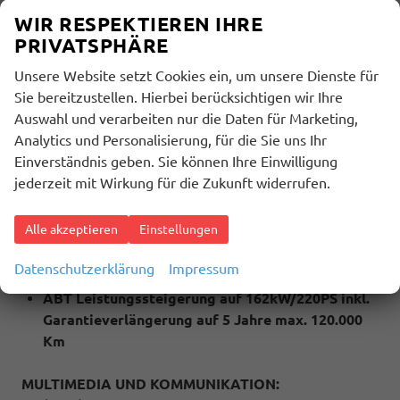
(6I6) Spurhalteassistent plus Emergency Assist
WIR RESPEKTIEREN IHRE
und Stauassistent
PRIVATSPHÄRE
(QR9) Mit Verkehrszeichenerkennung
Unsere Website setzt Cookies ein, um unsere Dienste für
(KA6) 360 Grad Kamera / Area View
Sie bereitzustellen. Hierbei berücksichtigen wir Ihre
(4K6) Schlüsselloses Schließ- und Startsystem
Auswahl und verarbeiten nur die Daten für Marketing,
""Keyless Advanced"" mit Safesicherung
Analytics und Personalisierung, für die Sie uns Ihr
(4A4) Sitzheizung für Vorder- und Rücksitze
Einverständnis geben. Sie können Ihre Einwilligung
(4KF) Fenster ab B-Säule abgedunkelt
jederzeit mit Wirkung für die Zukunft widerrufen.
(8IT) LED Scheinwerfer inkl. LED Tagfahrlicht
(8A2) Parklenkassistent
Alle akzeptieren
Einstellungen
(KS1) Head Up Display
(PR1) Assisted Drive Plus Paket
Datenschutzerklärung
Impressum
(3FU) Panoramaglasschiebedach
ABT Leistungssteigerung auf 162kW/220PS inkl.
Garantieverlängerung auf 5 Jahre max. 120.000
Km
MULTIMEDIA UND KOMMUNIKATION: