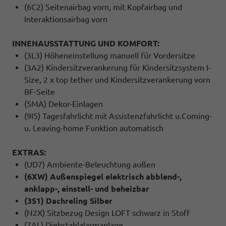
(6C2) Seitenairbag vorn, mit Kopfairbag und
Interaktionsairbag vorn
INNENAUSSTATTUNG UND KOMFORT:
(3L3) Höheneinstellung manuell für Vordersitze
(3A2) Kindersitzverankerung für Kindersitzsystem I-
Size, 2 x top tether und Kindersitzverankerung vorn
BF-Seite
(5MA) Dekor-Einlagen
(9I5) Tagesfahrlicht mit Assistenzfahrlicht u.Coming-
u. Leaving-home Funktion automatisch
EXTRAS:
(UD7) Ambiente-Beleuchtung außen
(6XW) Außenspiegel elektrisch abblend-,
anklapp-, einstell- und beheizbar
(3S1) Dachreling Silber
(N2X) Sitzbezug Design LOFT schwarz in Stoff
(7AL) Diebstahlalarmanlage,