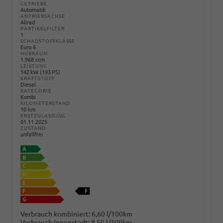
GETRIEBE
Automatik
ANTRIEBSACHSE
Allrad
PARTIKELFILTER
1
SCHADSTOFFKLASSE
Euro 6
HUBRAUM
1.968 ccm
LEISTUNG
142 kW (193 PS)
KRAFTSTOFF
Diesel
KATEGORIE
Kombi
KILOMETERSTAND
10 km
ERSTZULASSUNG
01.11.2025
ZUSTAND
unfallfrei
Verbrauch kombiniert:
6,60 l/100km
Verbrauch Innenstadt:
8,50 l/100km