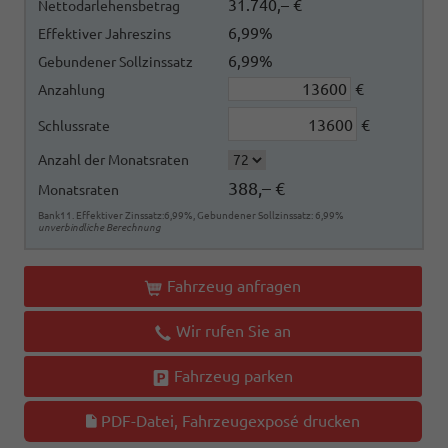
31.740,– €
Nettodarlehensbetrag
6,99%
Effektiver Jahreszins
6,99%
Gebundener Sollzinssatz
€
Anzahlung
€
Schlussrate
Anzahl der Monatsraten
388,– €
Monatsraten
Bank11. Effektiver Zinssatz:6,99%, Gebundener Sollzinssatz: 6,99%
unverbindliche Berechnung
Fahrzeug anfragen
Wir rufen Sie an
Fahrzeug parken
PDF-Datei, Fahrzeugexposé drucken