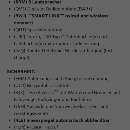
(8RM) 8 Lautsprecher
(QV3) Digitaler Radioempfang (DAB+)
(9WJ) ""SMART LINK"" (wired and wireless
connect)
(QH1) Sprachsteuerung
(U9E) Extern, USB Typ-C Datenbuchse(n) und
Ladebuchse(n) mit erhöhter Ladeleistung
(9ZQ) Komforttelefonie: Wireless Charging (fast
charge)
SICHERHEIT:
(EM2) Ablenkungs- und Müdigkeitserkennung
(UG1) Berganfahrassistent
(8J3) ""Front Assist"" mit Warnen und Bremsen auf
Fahrzeuge, Fußgänger und Radfahrer
(79H) Auspark- und Spurwechselassistent und
Ausstiegswarner
(4L6) Innenspiegel automatisch abblendbar
(NZ4) Privater Notruf