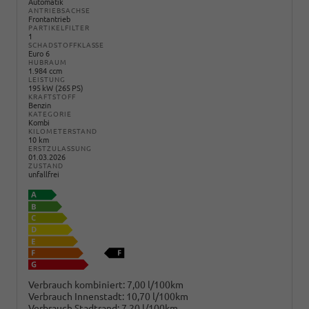
Automatik
ANTRIEBSACHSE
Frontantrieb
PARTIKELFILTER
1
SCHADSTOFFKLASSE
Euro 6
HUBRAUM
1.984 ccm
LEISTUNG
195 kW (265 PS)
KRAFTSTOFF
Benzin
KATEGORIE
Kombi
KILOMETERSTAND
10 km
ERSTZULASSUNG
01.03.2026
ZUSTAND
unfallfrei
Verbrauch kombiniert:
7,00 l/100km
Verbrauch Innenstadt:
10,70 l/100km
Verbrauch Stadtrand:
7,20 l/100km