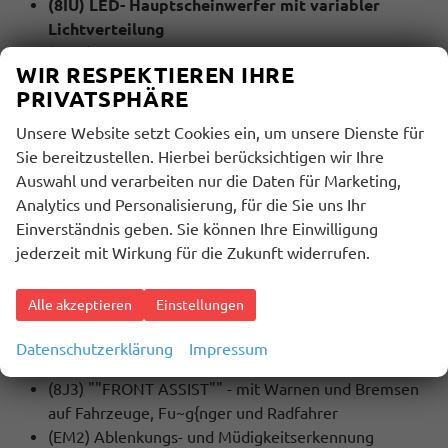
(8IU) LED- Hauptscheinwerfer mit variabler
Lichtverteilung
(QR9) Verkehrszeichenerkennung
WIR RESPEKTIEREN IHRE
(7Y1) Spurwechselassistent (Side Assist)
PRIVATSPHÄRE
(4A3) Sitzheizung für Vordersitze
(N7H) Sitzbezüge in Stoff RS Stoff
Unsere Website setzt Cookies ein, um unsere Dienste für
Sie bereitzustellen. Hierbei berücksichtigen wir Ihre
MULTIMEDIA UND KOMMUNIKATION:
Auswahl und verarbeiten nur die Daten für Marketing,
(QV3) DAB - Digitaler Radioempfang
Analytics und Personalisierung, für die Sie uns Ihr
(9WJ) Wired & Wireless Smart Link+ (Navigation
Einverständnis geben. Sie können Ihre Einwilligung
über App Connect möglich (kompatibles
jederzeit mit Wirkung für die Zukunft widerrufen.
Smartphone erforderlich))
(QH1) Sprachsteuerung
Alle akzeptieren
Einstellungen
SICHERHEIT:
Datenschutzerklärung
Impressum
(UG1) Berganfahrassistent
(8J3) ""FRONT ASSIST"" - mit Warnen und Bremsen
auf Fahrzeuge, Fu~g{nger und Radfahrer
(EM2) Ablenkungs- und Müdigkeitserkennung