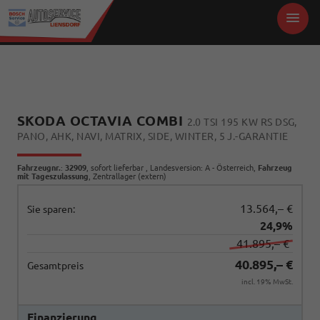
SKODA OCTAVIA COMBI
2.0 TSI 195 KW RS DSG,
PANO, AHK, NAVI, MATRIX, SIDE, WINTER, 5 J.-GARANTIE
Fahrzeugnr.
:
32909
,
sofort lieferbar
, Landesversion: A - Österreich,
Fahrzeug
mit Tageszulassung
, Zentrallager (extern)
13.564,– €
Sie sparen:
24,9%
41.895,– €
40.895,– €
Gesamtpreis
incl. 19% MwSt.
Finanzierung