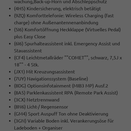
wachung,Back-up-Horn und Abschleppschutz
(4H5) Kindersicherung, elektrisch betätigt
(9ZQ) Komforttelefonie: Wireless Charging (fast
charge) ohne Außenantennenanbindung
(5I6) Komfortöffnung Heckklappe (Virtuelles Pedal)
plus Easy Close
(6I6) Spurhalteassistent inkl. Emergency Assist und
Stauassistent
(CF4) Leichtmetallräder ""COMET"", schwarz, 7,5J x
18"" - 4 Stk.
(JX1) Mit Kreuzungsassistent
(7UY) Navigationssystem (Baseline)
(8DG) Optionsinfotainment (MIB3 MP) Ausf.2
(8A5) Parklenkassistent RPA (Remote Park Assist)
(3CX) Netztrennwand
(8N6) Licht-/ Regensensor
(GM4) Sport Auspuff Ton ohne Deaktivierung
(3GN) Variable Boden inkl. Verankerungsöse für
Ladeboden + Organiser