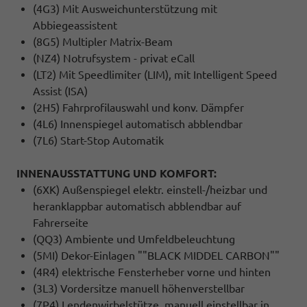
(4G3) Mit Ausweichunterstützung mit
Abbiegeassistent
(8G5) Multipler Matrix-Beam
(NZ4) Notrufsystem - privat eCall
(LT2) Mit Speedlimiter (LIM), mit Intelligent Speed
Assist (ISA)
(2H5) Fahrprofilauswahl und konv. Dämpfer
(4L6) Innenspiegel automatisch abblendbar
(7L6) Start-Stop Automatik
INNENAUSSTATTUNG UND KOMFORT:
(6XK) Außenspiegel elektr. einstell-/heizbar und
heranklappbar automatisch abblendbar auf
Fahrerseite
(QQ3) Ambiente und Umfeldbeleuchtung
(5MI) Dekor-Einlagen ""BLACK MIDDEL CARBON""
(4R4) elektrische Fensterheber vorne und hinten
(3L3) Vordersitze manuell höhenverstellbar
(7P4) Lendenwirbelstütze, manuell einstellbar in