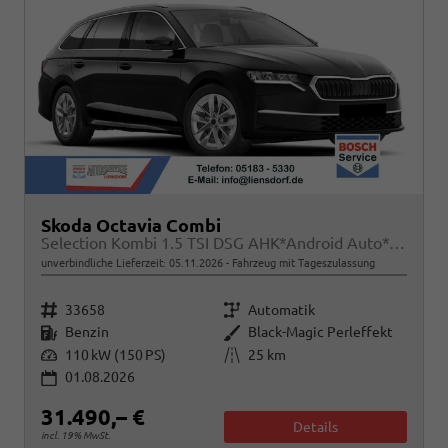
Skoda Octavia Combi
Selection Kombi 1.5 TSI DSG AHK*Android Auto*ACC*SHZ*E-Heck*Keyless*Kamera*2Z Klimaauto
unverbindliche Lieferzeit:
05.11.2026
Fahrzeug mit Tageszulassung
Fahrzeugnr.
Getriebe
33658
Automatik
Kraftstoff
Außenfarbe
Benzin
Black-Magic Perleffekt
Leistung
Kilometerstand
110 kW (150 PS)
25 km
01.08.2026
31.490,– €
Details
incl. 19% MwSt.