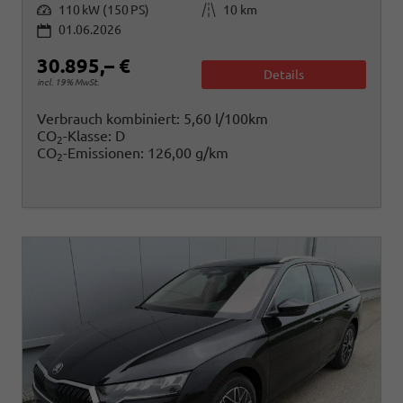
Leistung
Kilometerstand
110 kW (150 PS)
10 km
01.06.2026
30.895,– €
Details
incl. 19% MwSt.
Verbrauch kombiniert:
5,60 l/100km
CO
-Klasse:
D
2
CO
-Emissionen:
126,00 g/km
2