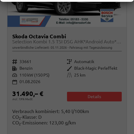
Skoda Octavia Combi
Selection Kombi 1.5 TSI DSG AHK*Android Auto*ACC*SHZ*E-Heck*Keyless*Kamera*2Z Klimaauto
unverbindliche Lieferzeit:
05.11.2026
Fahrzeug mit Tageszulassung
Fahrzeugnr.
Getriebe
33661
Automatik
Kraftstoff
Außenfarbe
Benzin
Black-Magic Perleffekt
Leistung
Kilometerstand
110 kW (150 PS)
25 km
01.08.2026
31.490,– €
Details
incl. 19% MwSt.
Verbrauch kombiniert:
5,40 l/100km
CO
-Klasse:
D
2
CO
-Emissionen:
123,00 g/km
2