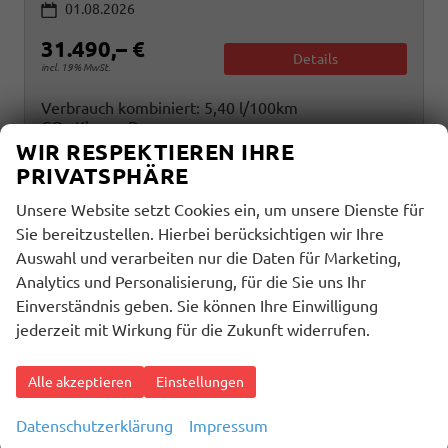
01.08.2026
31.490,– €
Details
incl. 19% MwSt.
Verbrauch kombiniert:
5,40 l/100km
CO
-Klasse:
D
2
CO
-Emissionen:
123,00 g/km
WIR RESPEKTIEREN IHRE
2
PRIVATSPHÄRE
Unsere Website setzt Cookies ein, um unsere Dienste für
Sie bereitzustellen. Hierbei berücksichtigen wir Ihre
Auswahl und verarbeiten nur die Daten für Marketing,
Analytics und Personalisierung, für die Sie uns Ihr
Einverständnis geben. Sie können Ihre Einwilligung
jederzeit mit Wirkung für die Zukunft widerrufen.
Alle akzeptieren
Einstellungen
Datenschutzerklärung
Impressum