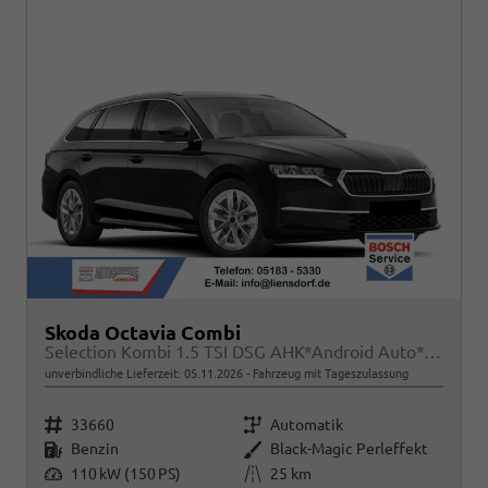
Skoda Octavia Combi
Selection Kombi 1.5 TSI DSG AHK*Android Auto*ACC*SHZ*E-Heck*Keyless*Kamera*2Z Klimaauto
unverbindliche Lieferzeit:
05.11.2026
Fahrzeug mit Tageszulassung
Fahrzeugnr.
Getriebe
33660
Automatik
Kraftstoff
Außenfarbe
Benzin
Black-Magic Perleffekt
Leistung
Kilometerstand
110 kW (150 PS)
25 km