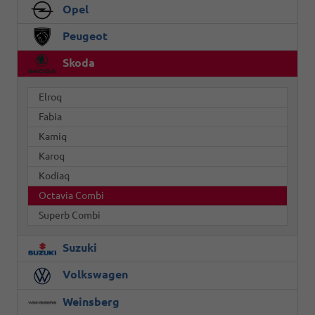
Opel
Peugeot
Skoda
Elroq
Fabia
Kamiq
Karoq
Kodiaq
Octavia Combi
Superb Combi
Suzuki
Volkswagen
Weinsberg