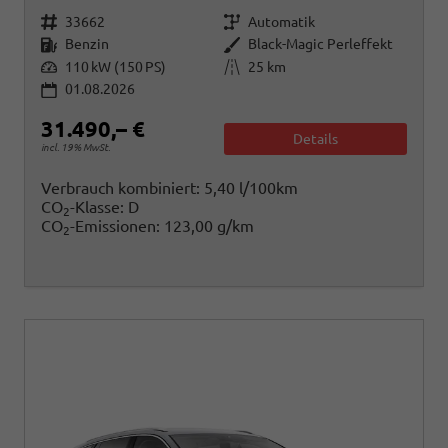
Fahrzeugnr.
Getriebe
33662
Automatik
Kraftstoff
Außenfarbe
Benzin
Black-Magic Perleffekt
Leistung
Kilometerstand
110 kW (150 PS)
25 km
01.08.2026
31.490,– €
Details
incl. 19% MwSt.
Verbrauch kombiniert:
5,40 l/100km
CO
-Klasse:
D
2
CO
-Emissionen:
123,00 g/km
2