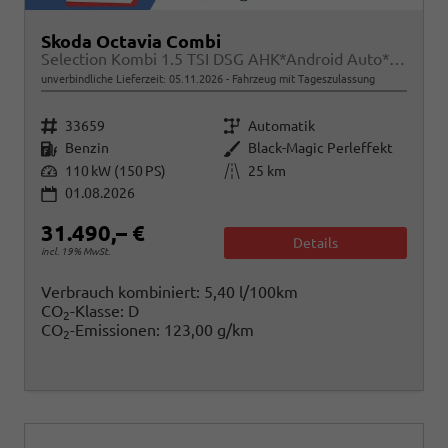
Skoda Octavia Combi
Selection Kombi 1.5 TSI DSG AHK*Android Auto*ACC*SHZ*E-Heck*Keyless*Kamera*2Z Klimaauto
unverbindliche Lieferzeit:
05.11.2026
Fahrzeug mit Tageszulassung
Fahrzeugnr.
Getriebe
33659
Automatik
Kraftstoff
Außenfarbe
Benzin
Black-Magic Perleffekt
Leistung
Kilometerstand
110 kW (150 PS)
25 km
01.08.2026
31.490,– €
Details
incl. 19% MwSt.
Verbrauch kombiniert:
5,40 l/100km
CO
-Klasse:
D
2
CO
-Emissionen:
123,00 g/km
2