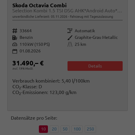
Skoda Octavia Combi
Selection Kombi 1.5 TSI DSG AHK*Android Auto*ACC*SHZ*E-Heck*Keyless*Kamera*2Z Klimaauto
unverbindliche Lieferzeit:
05.11.2026
Fahrzeug mit Tageszulassung
Fahrzeugnr.
Getriebe
33664
Automatik
Kraftstoff
Außenfarbe
Benzin
Graphite-Grau Metallic
Leistung
Kilometerstand
110 kW (150 PS)
25 km
01.08.2026
31.490,– €
Details
incl. 19% MwSt.
Verbrauch kombiniert:
5,40 l/100km
CO
-Klasse:
D
2
CO
-Emissionen:
123,00 g/km
2
Datensätze pro Seite:
10
20
50
100
250