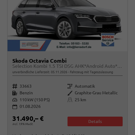
Skoda Octavia Combi
Selection Kombi 1.5 TSI DSG AHK*Android Auto*ACC*SHZ*E-Heck*Keyless*Kamera*2Z Klimaauto
unverbindliche Lieferzeit:
05.11.2026
Fahrzeug mit Tageszulassung
Fahrzeugnr.
Getriebe
33663
Automatik
Kraftstoff
Außenfarbe
Benzin
Graphite-Grau Metallic
Leistung
Kilometerstand
110 kW (150 PS)
25 km
01.08.2026
31.490,– €
Details
incl. 19% MwSt.