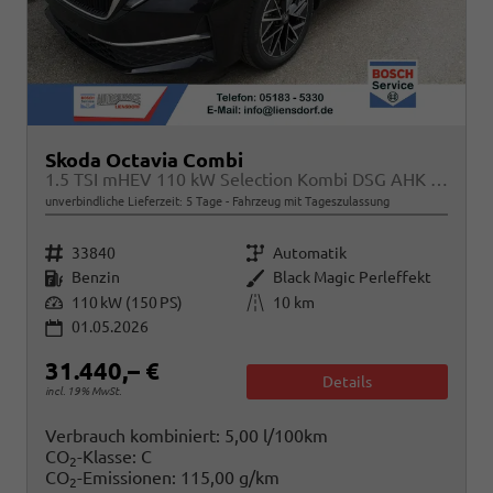
Skoda Octavia Combi
1.5 TSI mHEV 110 kW Selection Kombi DSG AHK ACC Kamera Sunset
unverbindliche Lieferzeit:
5 Tage
Fahrzeug mit Tageszulassung
Fahrzeugnr.
Getriebe
33840
Automatik
Kraftstoff
Außenfarbe
Benzin
Black Magic Perleffekt
Leistung
Kilometerstand
110 kW (150 PS)
10 km
01.05.2026
31.440,– €
Details
incl. 19% MwSt.
Verbrauch kombiniert:
5,00 l/100km
CO
-Klasse:
C
2
CO
-Emissionen:
115,00 g/km
2