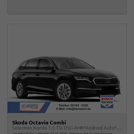
Skoda Octavia Combi
Selection Kombi 1.5 TSI DSG AHK*Android Auto*ACC*SHZ*E-Heck*Keyless*Kamera*2Z Klimaauto
unverbindliche Lieferzeit:
05.11.2026
Fahrzeug mit Tageszulassung