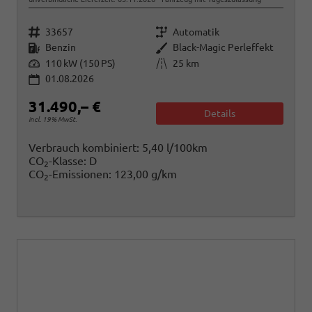
Fahrzeugnr.
Getriebe
33657
Automatik
Kraftstoff
Außenfarbe
Benzin
Black-Magic Perleffekt
Leistung
Kilometerstand
110 kW (150 PS)
25 km
01.08.2026
31.490,– €
Details
incl. 19% MwSt.
Verbrauch kombiniert:
5,40 l/100km
CO
-Klasse:
D
2
CO
-Emissionen:
123,00 g/km
2