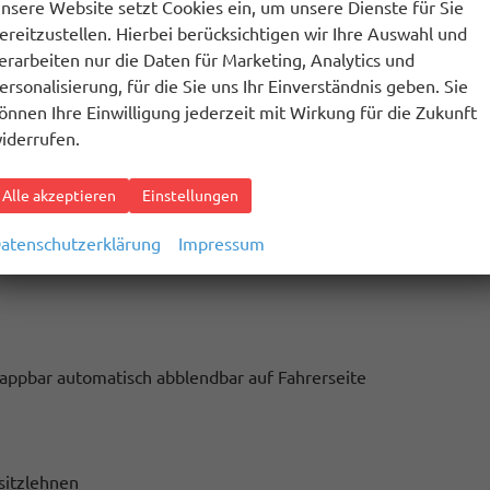
nsere Website setzt Cookies ein, um unsere Dienste für Sie
 Fahrzeuge, Fu~g{nger und Radfahrer
ereitzustellen. Hierbei berücksichtigen wir Ihre Auswahl und
erarbeiten nur die Daten für Marketing, Analytics und
ersonalisierung, für die Sie uns Ihr Einverständnis geben. Sie
önnen Ihre Einwilligung jederzeit mit Wirkung für die Zukunft
iderrufen.
assistent
Alle akzeptieren
Einstellungen
 (ISA)
atenschutzerklärung
Impressum
onic)
klappbar automatisch abblendbar auf Fahrerseite
sitzlehnen