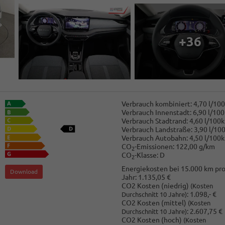
+36
Verbrauch kombiniert:
4,70 l/10
Verbrauch Innenstadt:
6,90 l/10
Verbrauch Stadtrand:
4,60 l/100
Verbrauch Landstraße:
3,90 l/10
Verbrauch Autobahn:
4,50 l/100
CO
-Emissionen:
122,00 g/km
2
CO
-Klasse:
D
2
Energiekosten bei 15.000 km pr
Download
Jahr:
1.135,05 €
CO2 Kosten (niedrig)
(Kosten
:
1.098,- €
Durchschnitt 10 Jahre)
CO2 Kosten (mittel)
(Kosten
:
2.607,75 €
Durchschnitt 10 Jahre)
CO2 Kosten (hoch)
(Kosten