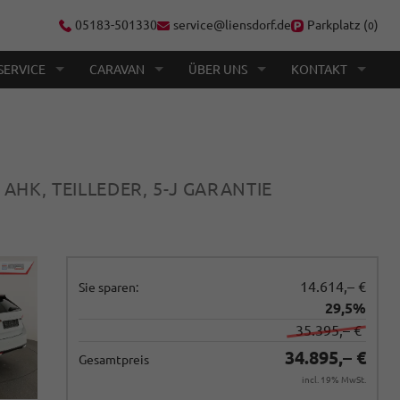
05183-501330
service@liensdorf.de
Parkplatz (
)
0
SERVICE
CARAVAN
ÜBER UNS
KONTAKT
 AHK, TEILLEDER, 5-J GARANTIE
14.614,– €
Sie sparen:
29,5%
35.395,– €
34.895,– €
Gesamtpreis
incl. 19% MwSt.