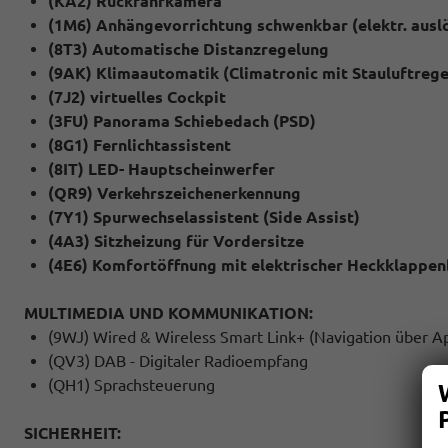
(KA2) Rückfahrkamera
(1M6) Anhängevorrichtung schwenkbar (elektr. ausl
(8T3) Automatische Distanzregelung
(9AK) Klimaautomatik (Climatronic mit Stauluftrege
(7J2) virtuelles Cockpit
(3FU) Panorama Schiebedach (PSD)
(8G1) Fernlichtassistent
(8IT) LED- Hauptscheinwerfer
(QR9) Verkehrszeichenerkennung
(7Y1) Spurwechselassistent (Side Assist)
(4A3) Sitzheizung für Vordersitze
(4E6) Komfortöffnung mit elektrischer Heckklappen
MULTIMEDIA UND KOMMUNIKATION:
(9WJ) Wired & Wireless Smart Link+ (Navigation über A
(QV3) DAB - Digitaler Radioempfang
(QH1) Sprachsteuerung
SICHERHEIT: