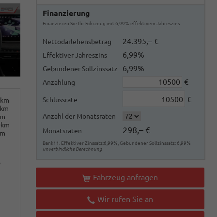
Finanzierung
Finanzieren Sie Ihr Fahrzeug mit 6,99% effektivem Jahreszins
24.395,– €
Nettodarlehensbetrag
6,99%
Effektiver Jahreszins
6,99%
Gebundener Sollzinssatz
€
Anzahlung
€
Schlussrate
0km
0km
Anzahl der Monatsraten
km
0km
298,– €
Monatsraten
km
Bank11. Effektiver Zinssatz:6,99%, Gebundener Sollzinssatz: 6,99%
unverbindliche Berechnung
o
Fahrzeug anfragen
Wir rufen Sie an