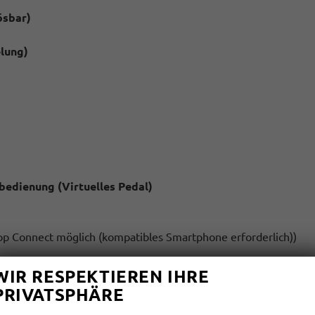
ösbar)
lung)
bedienung (Virtuelles Pedal)
pp Connect möglich (kompatibles Smartphone erforderlich))
WIR RESPEKTIEREN IHRE
PRIVATSPHÄRE