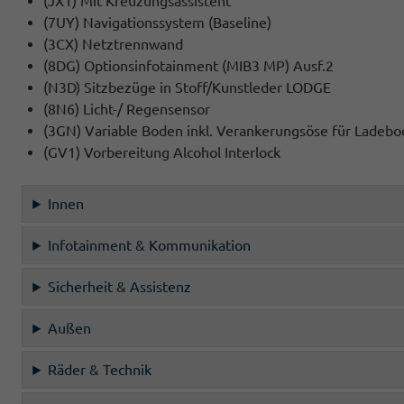
(JX1) Mit Kreuzungsassistent
(7UY) Navigationssystem (Baseline)
(3CX) Netztrennwand
(8DG) Optionsinfotainment (MIB3 MP) Ausf.2
(N3D) Sitzbezüge in Stoff/Kunstleder LODGE
(8N6) Licht-/ Regensensor
(3GN) Variable Boden inkl. Verankerungsöse für Ladebo
(GV1) Vorbereitung Alcohol Interlock
Innen
Infotainment & Kommunikation
Sicherheit & Assistenz
Außen
Räder & Technik