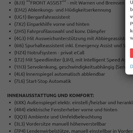
U
(8J3) ""FRONT ASSIST"" - mit Warnen und Bremsen auf
b
(EM2) Ablenkungs- und Müdigkeitserkennung
v
(UG1) Berganfahrassistent
P
(7X2) Einparkhilfe vorne und hinten
k
(2H5) Fahrprofilauswahl und konv. Dämpfer
w
(4G3) Mit Ausweichunterstützung mit Abbiegeassistent
(6I6) Spurhalteassistent inkl. Emergency Assist und Stau
(NZ4) Notrufsystem - privat eCall
(LT2) Mit Speedlimiter (LIM), mit Intelligent Speed Assist
D
(1N3) Servolenkung, geschwindigkeitsabhängig (Servotr
(4L6) Innenspiegel automatisch abblendbar
(7L6) Start-Stop Automatik
INNENAUSSTATTUNG UND KOMFORT:
(6XK) Außenspiegel elektr. einstell-/heizbar und heran
(4R4) elektrische Fensterheber vorne und hinten
(QQ3) Ambiente und Umfeldbeleuchtung
(3L3) Vordersitze manuell höhenverstellbar
(7P4) Lendenwirbelstütze, manuell einstellbar in Vorder