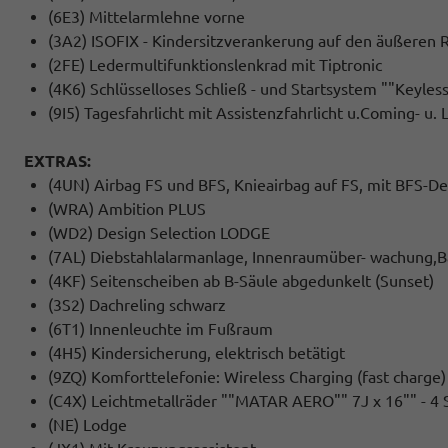
(6E3) Mittelarmlehne vorne
(3A2) ISOFIX - Kindersitzverankerung auf den äußeren R
(2FE) Ledermultifunktionslenkrad mit Tiptronic
(4K6) Schlüsselloses Schließ - und Startsystem ""Keyle
(9I5) Tagesfahrlicht mit Assistenzfahrlicht u.Coming- u
EXTRAS:
(4UN) Airbag FS und BFS, Knieairbag auf FS, mit BFS-De
(WRA) Ambition PLUS
(WD2) Design Selection LODGE
(7AL) Diebstahlalarmanlage, Innenraumüber- wachung,
(4KF) Seitenscheiben ab B-Säule abgedunkelt (Sunset)
(3S2) Dachreling schwarz
(6T1) Innenleuchte im Fußraum
(4H5) Kindersicherung, elektrisch betätigt
(9ZQ) Komforttelefonie: Wireless Charging (fast char
(C4X) Leichtmetallräder ""MATAR AERO"" 7J x 16"" - 4 S
(NE) Lodge