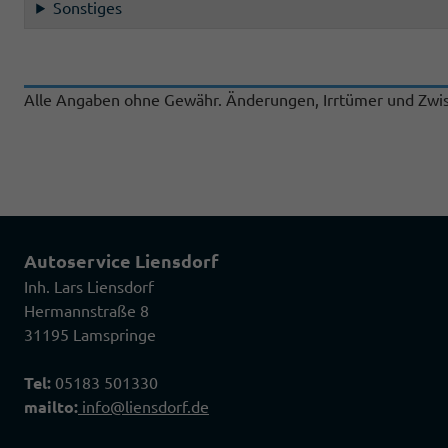
Sonstiges
Alle Angaben ohne Gewähr. Änderungen, Irrtümer und Zwis
Autoservice Liensdorf
Inh. Lars Liensdorf
Hermannstraße 8
31195 Lamspringe
Tel:
05183 501330
mailto:
info@liensdorf.de