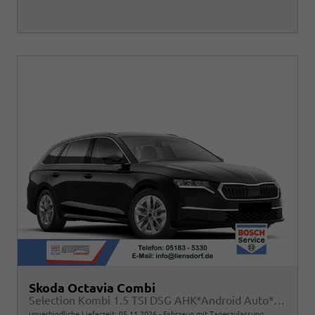
Skoda Octavia Combi
Selection Kombi 1.5 TSI DSG AHK*Android Auto*ACC*SHZ*E-Heck*Keyless*Kamera*2Z Klimaauto
unverbindliche Lieferzeit:
05.11.2026
Fahrzeug mit Tageszulassung