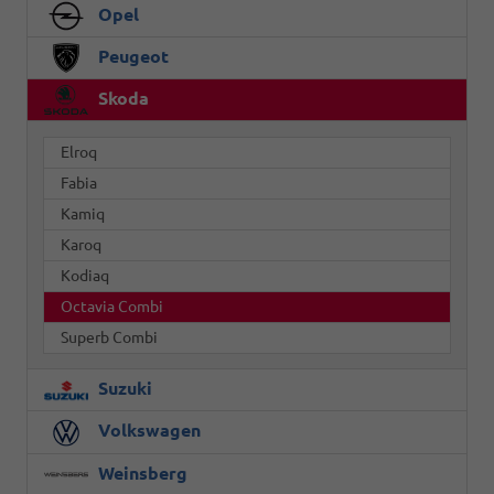
Opel
Peugeot
Skoda
Elroq
Fabia
Kamiq
Karoq
Kodiaq
Octavia Combi
Superb Combi
Suzuki
Volkswagen
Weinsberg