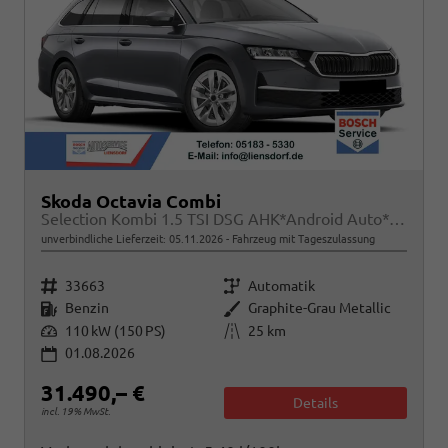
Skoda Octavia Combi
Selection Kombi 1.5 TSI DSG AHK*Android Auto*ACC*SHZ*E-Heck*Keyless*Kamera*2Z Klimaauto
unverbindliche Lieferzeit:
05.11.2026
Fahrzeug mit Tageszulassung
Fahrzeugnr.
Getriebe
33663
Automatik
Kraftstoff
Außenfarbe
Benzin
Graphite-Grau Metallic
Leistung
Kilometerstand
110 kW (150 PS)
25 km
01.08.2026
31.490,– €
Details
incl. 19% MwSt.