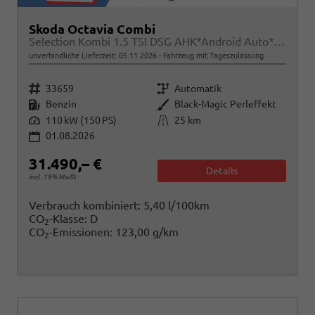
Skoda Octavia Combi
Selection Kombi 1.5 TSI DSG AHK*Android Auto*ACC*SHZ*E-Heck*Keyless*Kamera*2Z Klimaauto
unverbindliche Lieferzeit:
05.11.2026
Fahrzeug mit Tageszulassung
Fahrzeugnr.
Getriebe
33659
Automatik
Kraftstoff
Außenfarbe
Benzin
Black-Magic Perleffekt
Leistung
Kilometerstand
110 kW (150 PS)
25 km
01.08.2026
31.490,– €
Details
incl. 19% MwSt.
Verbrauch kombiniert:
5,40 l/100km
CO
-Klasse:
D
2
CO
-Emissionen:
123,00 g/km
2