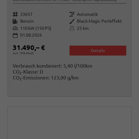
Fahrzeugnr.
Getriebe
33657
Automatik
Kraftstoff
Außenfarbe
Benzin
Black-Magic Perleffekt
Leistung
Kilometerstand
110 kW (150 PS)
25 km
01.08.2026
31.490,– €
Details
incl. 19% MwSt.
Verbrauch kombiniert:
5,40 l/100km
CO
-Klasse:
D
2
CO
-Emissionen:
123,00 g/km
2