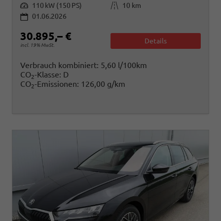
Leistung
Kilometerstand
110 kW (150 PS)
10 km
01.06.2026
30.895,– €
Details
incl. 19% MwSt.
Verbrauch kombiniert:
5,60 l/100km
CO
-Klasse:
D
2
CO
-Emissionen:
126,00 g/km
2