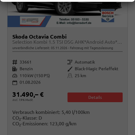
Skoda Octavia Combi
Selection Kombi 1.5 TSI DSG AHK*Android Auto*ACC*SHZ*E-Heck*Keyless*Kamera*2Z Klimaauto
unverbindliche Lieferzeit:
05.11.2026
Fahrzeug mit Tageszulassung
Fahrzeugnr.
Getriebe
33661
Automatik
Kraftstoff
Außenfarbe
Benzin
Black-Magic Perleffekt
Leistung
Kilometerstand
110 kW (150 PS)
25 km
01.08.2026
31.490,– €
Details
incl. 19% MwSt.
Verbrauch kombiniert:
5,40 l/100km
CO
-Klasse:
D
2
CO
-Emissionen:
123,00 g/km
2