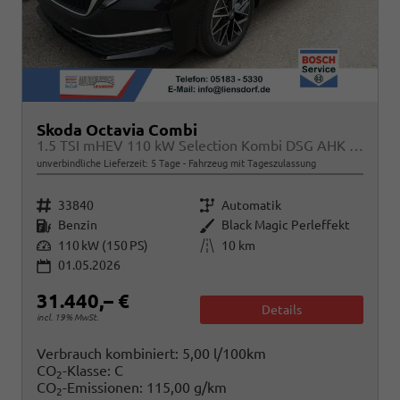
Skoda Octavia Combi
1.5 TSI mHEV 110 kW Selection Kombi DSG AHK ACC Kamera Sunset
unverbindliche Lieferzeit:
5 Tage
Fahrzeug mit Tageszulassung
Fahrzeugnr.
Getriebe
33840
Automatik
Kraftstoff
Außenfarbe
Benzin
Black Magic Perleffekt
Leistung
Kilometerstand
110 kW (150 PS)
10 km
01.05.2026
31.440,– €
Details
incl. 19% MwSt.
Verbrauch kombiniert:
5,00 l/100km
CO
-Klasse:
C
2
CO
-Emissionen:
115,00 g/km
2