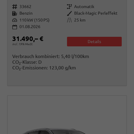
Fahrzeugnr.
Getriebe
33662
Automatik
Kraftstoff
Außenfarbe
Benzin
Black-Magic Perleffekt
Leistung
Kilometerstand
110 kW (150 PS)
25 km
01.08.2026
31.490,– €
Details
incl. 19% MwSt.
Verbrauch kombiniert:
5,40 l/100km
CO
-Klasse:
D
2
CO
-Emissionen:
123,00 g/km
2