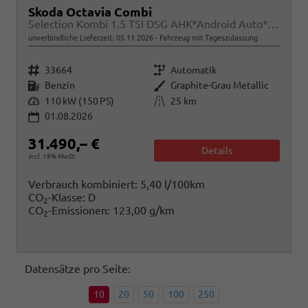
Skoda Octavia Combi
Selection Kombi 1.5 TSI DSG AHK*Android Auto*ACC*SHZ*E-Heck*Keyless*Kamera*2Z Klimaauto
unverbindliche Lieferzeit:
05.11.2026
Fahrzeug mit Tageszulassung
Fahrzeugnr.
Getriebe
33664
Automatik
Kraftstoff
Außenfarbe
Benzin
Graphite-Grau Metallic
Leistung
Kilometerstand
110 kW (150 PS)
25 km
01.08.2026
31.490,– €
Details
incl. 19% MwSt.
Verbrauch kombiniert:
5,40 l/100km
CO
-Klasse:
D
2
CO
-Emissionen:
123,00 g/km
2
Datensätze pro Seite:
10
20
50
100
250