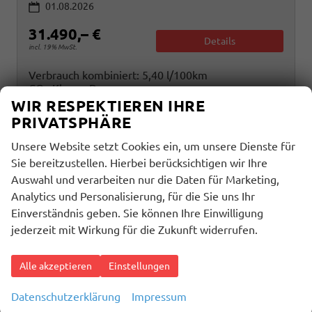
01.08.2026
31.490,– €
Details
incl. 19% MwSt.
Verbrauch kombiniert:
5,40 l/100km
CO
-Klasse:
D
2
CO
-Emissionen:
123,00 g/km
WIR RESPEKTIEREN IHRE
2
PRIVATSPHÄRE
Unsere Website setzt Cookies ein, um unsere Dienste für
Sie bereitzustellen. Hierbei berücksichtigen wir Ihre
Auswahl und verarbeiten nur die Daten für Marketing,
Analytics und Personalisierung, für die Sie uns Ihr
Einverständnis geben. Sie können Ihre Einwilligung
jederzeit mit Wirkung für die Zukunft widerrufen.
Alle akzeptieren
Einstellungen
Datenschutzerklärung
Impressum