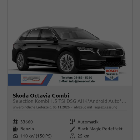
Skoda Octavia Combi
Selection Kombi 1.5 TSI DSG AHK*Android Auto*ACC*SHZ*E-Heck*Keyless*Kamera*2Z Klimaauto
unverbindliche Lieferzeit:
05.11.2026
Fahrzeug mit Tageszulassung
Fahrzeugnr.
Getriebe
33660
Automatik
Kraftstoff
Außenfarbe
Benzin
Black-Magic Perleffekt
Leistung
Kilometerstand
110 kW (150 PS)
25 km