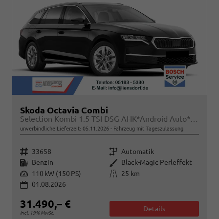
Skoda Octavia Combi
Selection Kombi 1.5 TSI DSG AHK*Android Auto*ACC*SHZ*E-Heck*Keyless*Kamera*2Z Klimaauto
unverbindliche Lieferzeit:
05.11.2026
Fahrzeug mit Tageszulassung
Fahrzeugnr.
Getriebe
33658
Automatik
Kraftstoff
Außenfarbe
Benzin
Black-Magic Perleffekt
Leistung
Kilometerstand
110 kW (150 PS)
25 km
01.08.2026
31.490,– €
Details
incl. 19% MwSt.