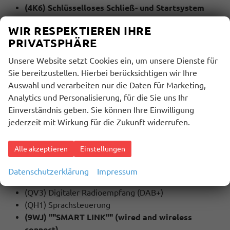
(4K6) Schlüsselloses Schließ- und Startsystem
""Keyless Advanced"" mit Safesicherung
WIR RESPEKTIEREN IHRE
(PZA) Dritte Sitzreihe = 7 Sitzer
PRIVATSPHÄRE
(4A3) Sitzheizung für Vordersitze
(3PH) Sitzeinstellung, links elektrisch mit
Unsere Website setzt Cookies ein, um unsere Dienste für
Memory, rechts mechan. höheneinstellbar
Sie bereitzustellen. Hierbei berücksichtigen wir Ihre
(4KF) Fenster ab B-Säule abgedunkelt
Auswahl und verarbeiten nur die Daten für Marketing,
(53P) Leichtmetallräder 7 1/2J x 19
Analytics und Personalisierung, für die Sie uns Ihr
(4E7) Heckklappe elektrisch öffnend und
Einverständnis geben. Sie können Ihre Einwilligung
schließend
jederzeit mit Wirkung für die Zukunft widerrufen.
(7J2) Multifunktionsanzeige/Bordcomputer
""Virtual Cockpit"" mit 10,25 TFT Display
Alle akzeptieren
Einstellungen
MULTIMEDIA UND KOMMUNIKATION:
Datenschutzerklärung
Impressum
(8RM) 8 Lautsprecher
(QV3) Digitaler Radioempfang (DAB+)
(QH1) Sprachsteuerung
(9WJ) ""SMART LINK"" (wired and wireless
connect)