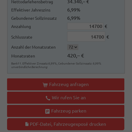
34.340,– €
Nettodarlehensbetrag
6,99%
Effektiver Jahreszins
6,99%
Gebundener Sollzinssatz
€
Anzahlung
€
Schlussrate
Anzahl der Monatsraten
420,– €
Monatsraten
Bank11. Effektiver Zinssatz:6,99%, Gebundener Sollzinssatz: 6,99%
unverbindliche Berechnung
Fahrzeug anfragen
Wir rufen Sie an
Fahrzeug parken
PDF-Datei, Fahrzeugexposé drucken