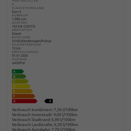
PARTIKELFILTER
1
SCHADSTOFFKLASSE
Euro 6
HUBRAUM
1.968 ccm
LEISTUNG
162 kW (220 PS)
KRAFTSTOFF
Diesel
KATEGORIE
SUV/Geländewagen/Pickup
KILOMETERSTAND
10 km
ERSTZULASSUNG
01.01.2026
ZUSTAND
unfallfrei
Verbrauch kombiniert:
7,30 l/100km
Verbrauch Innenstadt:
9,00 l/100km
Verbrauch Stadtrand:
6,90 l/100km
Verbrauch Landstraße:
6,30 l/100km
Verbrauch Autobahn:
7,70 l/100km