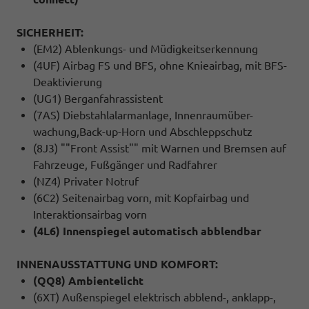
SICHERHEIT:
(EM2) Ablenkungs- und Müdigkeitserkennung
(4UF) Airbag FS und BFS, ohne Knieairbag, mit BFS-
Deaktivierung
(UG1) Berganfahrassistent
(7AS) Diebstahlalarmanlage, Innenraumüber-
wachung,Back-up-Horn und Abschleppschutz
(8J3) ""Front Assist"" mit Warnen und Bremsen auf
Fahrzeuge, Fußgänger und Radfahrer
(NZ4) Privater Notruf
(6C2) Seitenairbag vorn, mit Kopfairbag und
Interaktionsairbag vorn
(4L6) Innenspiegel automatisch abblendbar
INNENAUSSTATTUNG UND KOMFORT:
(QQ8) Ambientelicht
(6XT) Außenspiegel elektrisch abblend-, anklapp-,