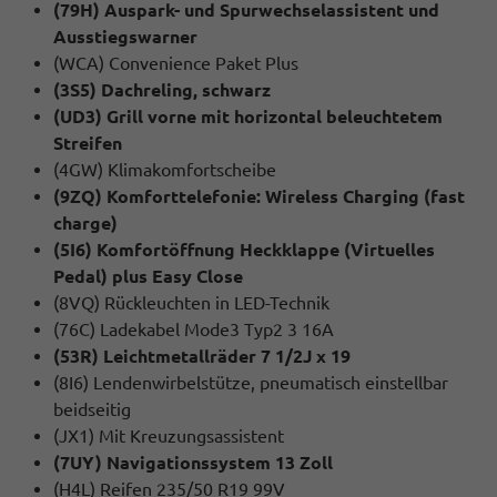
(79H) Auspark- und Spurwechselassistent und
Ausstiegswarner
(WCA) Convenience Paket Plus
(3S5) Dachreling, schwarz
(UD3) Grill vorne mit horizontal beleuchtetem
Streifen
(4GW) Klimakomfortscheibe
(9ZQ) Komforttelefonie: Wireless Charging (fast
charge)
(5I6) Komfortöffnung Heckklappe (Virtuelles
Pedal) plus Easy Close
(8VQ) Rückleuchten in LED-Technik
(76C) Ladekabel Mode3 Typ2 3 16A
(53R) Leichtmetallräder 7 1/2J x 19
(8I6) Lendenwirbelstütze, pneumatisch einstellbar
beidseitig
(JX1) Mit Kreuzungsassistent
(7UY) Navigationssystem 13 Zoll
(H4L) Reifen 235/50 R19 99V