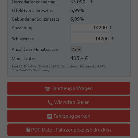
33.090,– €
Nettodarlehensbetrag
6,99%
Effektiver Jahreszins
6,99%
Gebundener Sollzinssatz
€
Anzahlung
€
Schlussrate
Anzahl der Monatsraten
405,– €
Monatsraten
Bank11. Effektiver Zinssatz:6,99%, Gebundener Sollzinssatz: 6,99%
unverbindliche Berechnung
Fahrzeug anfragen
Wir rufen Sie an
Fahrzeug parken
PDF-Datei, Fahrzeugexposé drucken