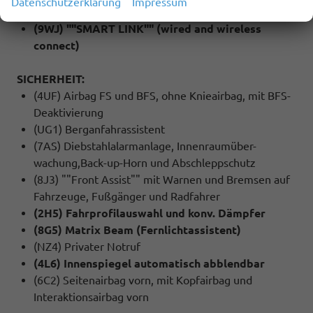
Datenschutzerklärung
Impressum
(QH1) Sprachsteuerung
(9WJ) ""SMART LINK"" (wired and wireless
connect)
SICHERHEIT:
(4UF) Airbag FS und BFS, ohne Knieairbag, mit BFS-
Deaktivierung
(UG1) Berganfahrassistent
(7AS) Diebstahlalarmanlage, Innenraumüber-
wachung,Back-up-Horn und Abschleppschutz
(8J3) ""Front Assist"" mit Warnen und Bremsen auf
Fahrzeuge, Fußgänger und Radfahrer
(2H5) Fahrprofilauswahl und konv. Dämpfer
(8G5) Matrix Beam (Fernlichtassistent)
(NZ4) Privater Notruf
(4L6) Innenspiegel automatisch abblendbar
(6C2) Seitenairbag vorn, mit Kopfairbag und
Interaktionsairbag vorn