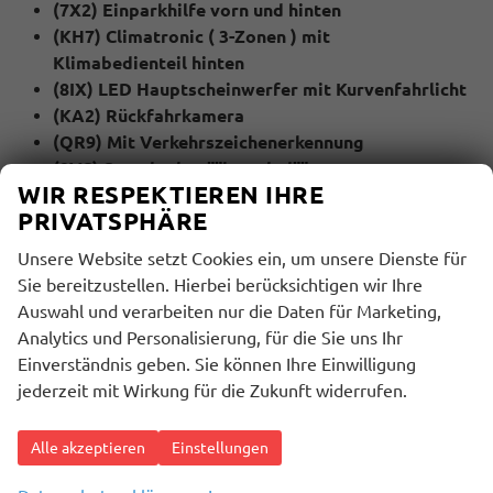
(7X2) Einparkhilfe vorn und hinten
(KH7) Climatronic ( 3-Zonen ) mit
Klimabedienteil hinten
(8IX) LED Hauptscheinwerfer mit Kurvenfahrlicht
(KA2) Rückfahrkamera
(QR9) Mit Verkehrszeichenerkennung
(9VS) Soundpaket ""branded""
WIR RESPEKTIEREN IHRE
(4K6) Schlüsselloses Schließ- und Startsystem
PRIVATSPHÄRE
""Keyless Advanced"" mit Safesicherung
(4A4) Sitzheizung für Vorder- und Rücksitze
Unsere Website setzt Cookies ein, um unsere Dienste für
(Q4H) Sport-Komfortsitze vorn
Sie bereitzustellen. Hierbei berücksichtigen wir Ihre
(7J2) Multifunktionsanzeige/Bordcomputer
Auswahl und verarbeiten nur die Daten für Marketing,
""Virtual Cockpit"" mit 10,25 TFT Display
Analytics und Personalisierung, für die Sie uns Ihr
(PWA) Winter Paket
Einverständnis geben. Sie können Ihre Einwilligung
Werksanschlussgarantie auf 5 Jahre / max.
jederzeit mit Wirkung für die Zukunft widerrufen.
100.000 Km
Alle akzeptieren
Einstellungen
MULTIMEDIA UND KOMMUNIKATION:
(QV3) Digitaler Radioempfang (DAB+)