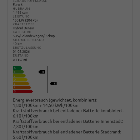
SCHADSTOFFKLASSE
Euro 6
HUBRAUM
1.498 ccm
LEISTUNG
150 kW (204 PS)
KRAFTSTOFF
Hybrid Benzin
KATEGORIE
SUV/Geländewagen/Pickup
KILOMETERSTAND
10 km
ERSTZULASSUNG
01.05.2026
ZUSTAND
unfallfrei
Energieverbrauch (gewichtet, kombiniert):
1,80 l/100km + 14,50 kWh/100km
Kraftstoffverbrauch bei entladener Batterie kombiniert:
6,10 l/100km
Kraftstoffverbrauch bei entladener Batterie Innenstadt:
7,80 l/100km
Kraftstoffverbrauch bei entladener Batterie Stadtrand:
5,60 l/100km