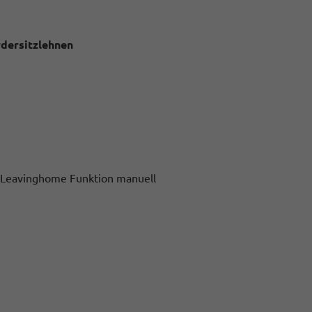
rdersitzlehnen
g- Leavinghome Funktion manuell