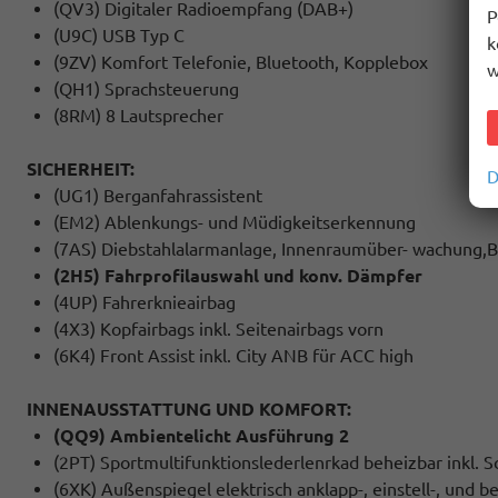
(QV3) Digitaler Radioempfang (DAB+)
P
(U9C) USB Typ C
k
(9ZV) Komfort Telefonie, Bluetooth, Kopplebox
w
(QH1) Sprachsteuerung
(8RM) 8 Lautsprecher
SICHERHEIT:
D
(UG1) Berganfahrassistent
(EM2) Ablenkungs- und Müdigkeitserkennung
(7AS) Diebstahlalarmanlage, Innenraumüber- wachung,
(2H5) Fahrprofilauswahl und konv. Dämpfer
(4UP) Fahrerknieairbag
(4X3) Kopfairbags inkl. Seitenairbags vorn
(6K4) Front Assist inkl. City ANB für ACC high
INNENAUSSTATTUNG UND KOMFORT:
(QQ9) Ambientelicht Ausführung 2
(2PT) Sportmultifunktionslederlenrkad beheizbar inkl. 
(6XK) Außenspiegel elektrisch anklapp-, einstell-, und b