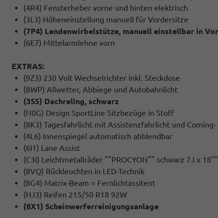
(4R4) Fensterheber vorne und hinten elektrisch
(3L3) Höheneinstellung manuell für Vordersitze
(7P4) Lendenwirbelstütze, manuell einstellbar in Vo
(6E7) Mittelarmlehne vorn
EXTRAS:
(9Z3) 230 Volt Wechselrichter inkl. Steckdose
(8WP) Allwetter, Abbiege und Autobahnlicht
(3S5) Dachreling, schwarz
(N0G) Design SportLine Sitzbezüge in Stoff
(8K3) Tagesfahrlicht mit Assistenzfahrlicht und Comin
(4L6) Innenspiegel automatisch abblendbar
(6I1) Lane Assist
(C3I) Leichtmetallräder ""PROCYON"" schwarz 7J x 18""
(8VQ) Rückleuchten in LED-Technik
(8G4) Matrix-Beam = Fernlichtassitent
(HJ3) Reifen 215/50 R18 92W
(8X1) Scheinwerferreinigungsanlage