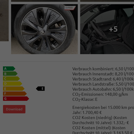
+5
Verbrauch kombiniert:
6,50 l/10
Verbrauch Innenstadt:
8,20 l/10
Verbrauch Stadtrand:
6,40 l/100
Verbrauch Landstraße:
5,50 l/10
Verbrauch Autobahn:
6,50 l/100
CO
-Emissionen:
148,00 g/km
2
CO
-Klasse:
E
2
Energiekosten bei 15.000 km pr
Download
Jahr:
1.700,40 €
CO2 Kosten (niedrig)
(Kosten
:
1.332,- €
Durchschnitt 10 Jahre)
CO2 Kosten (mittel)
(Kosten
:
3.163,50 €
Durchschnitt 10 Jahre)