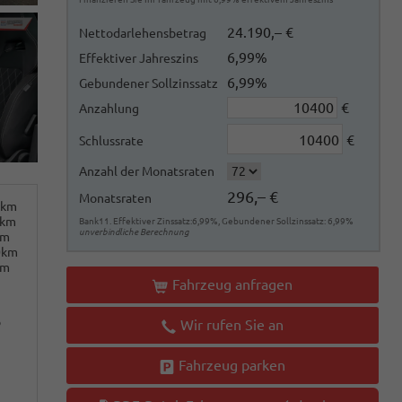
24.190,– €
Nettodarlehensbetrag
6,99%
Effektiver Jahreszins
6,99%
Gebundener Sollzinssatz
€
Anzahlung
€
Schlussrate
Anzahl der Monatsraten
296,– €
Monatsraten
0km
0km
Bank11. Effektiver Zinssatz:6,99%, Gebundener Sollzinssatz: 6,99%
unverbindliche Berechnung
km
0km
km
Fahrzeug anfragen
o
Wir rufen Sie an
Fahrzeug parken