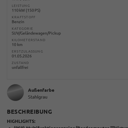
LEISTUNG
110 kW (150 PS)
KRAFTSTOFF
Benzin
KATEGORIE
SUV/Geländewagen/Pickup
KILOMETERSTAND
10 km
ERSTZULASSUNG
01.05.2026
ZUSTAND
unfallfrei
Außenfarbe
Stahlgrau
BESCHREIBUNG
HIGHLIGHTS:
(9S0) Multifunktionsanzeige/Bordcomputer ""Virtual