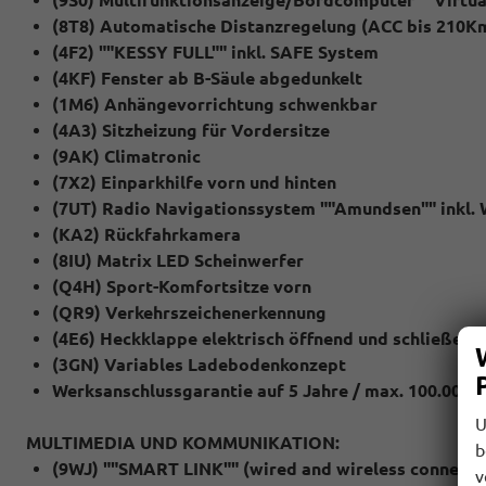
(8T8) Automatische Distanzregelung (ACC bis 210K
(4F2) ""KESSY FULL"" inkl. SAFE System
(4KF) Fenster ab B-Säule abgedunkelt
(1M6) Anhängevorrichtung schwenkbar
(4A3) Sitzheizung für Vordersitze
(9AK) Climatronic
(7X2) Einparkhilfe vorn und hinten
(7UT) Radio Navigationssystem ""Amundsen"" inkl.
(KA2) Rückfahrkamera
(8IU) Matrix LED Scheinwerfer
(Q4H) Sport-Komfortsitze vorn
(QR9) Verkehrszeichenerkennung
(4E6) Heckklappe elektrisch öffnend und schließen in
(3GN) Variables Ladebodenkonzept
Werksanschlussgarantie auf 5 Jahre / max. 100.000 
U
MULTIMEDIA UND KOMMUNIKATION:
b
(9WJ) ""SMART LINK"" (wired and wireless connect)
v