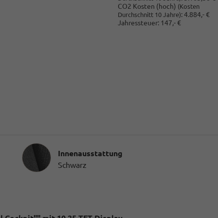
CO2 Kosten (hoch)
(Kosten
:
4.884,- €
Durchschnitt 10 Jahre)
Jahressteuer:
147,- €
Innenausstattung
Innenausstattung
Schwarz
 Cockpit"" mit 10,25 TFT Display