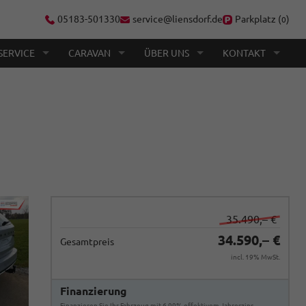
05183-501330
service@liensdorf.de
Parkplatz (
)
0
SERVICE
CARAVAN
ÜBER UNS
KONTAKT
35.490,– €
34.590,– €
Gesamtpreis
incl. 19% MwSt.
Finanzierung
Finanzieren Sie Ihr Fahrzeug mit 6,99% effektivem Jahreszins