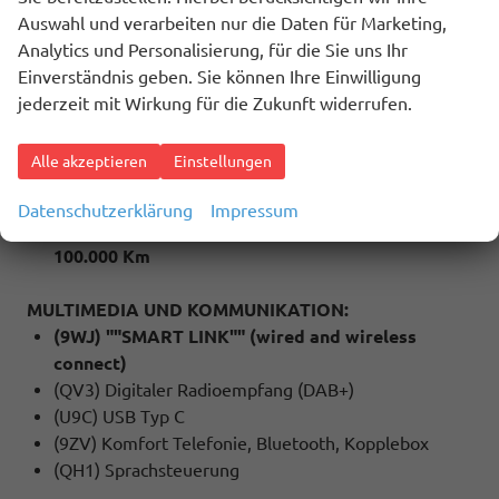
inkl. Web Radio
Auswahl und verarbeiten nur die Daten für Marketing,
(KA2) Rückfahrkamera
Analytics und Personalisierung, für die Sie uns Ihr
(8IU) Matrix LED Scheinwerfer
Einverständnis geben. Sie können Ihre Einwilligung
(9VS) Soundpaket ""branded""
jederzeit mit Wirkung für die Zukunft widerrufen.
(Q4H) Sport-Komfortsitze vorn
(QR9) Verkehrszeichenerkennung
Alle akzeptieren
Einstellungen
(4E6) Heckklappe elektrisch öffnend und
schließen inkl. virtuelles Pedal
Datenschutzerklärung
Impressum
Werksanschlussgarantie auf 5 Jahre / max.
100.000 Km
MULTIMEDIA UND KOMMUNIKATION:
(9WJ) ""SMART LINK"" (wired and wireless
connect)
(QV3) Digitaler Radioempfang (DAB+)
(U9C) USB Typ C
(9ZV) Komfort Telefonie, Bluetooth, Kopplebox
(QH1) Sprachsteuerung