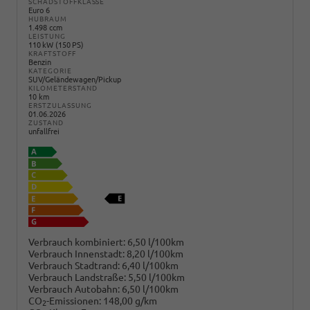
SCHADSTOFFKLASSE
Euro 6
HUBRAUM
1.498 ccm
LEISTUNG
110 kW (150 PS)
KRAFTSTOFF
Benzin
KATEGORIE
SUV/Geländewagen/Pickup
KILOMETERSTAND
10 km
ERSTZULASSUNG
01.06.2026
ZUSTAND
unfallfrei
Verbrauch kombiniert:
6,50 l/100km
Verbrauch Innenstadt:
8,20 l/100km
Verbrauch Stadtrand:
6,40 l/100km
Verbrauch Landstraße:
5,50 l/100km
Verbrauch Autobahn:
6,50 l/100km
CO
-Emissionen:
148,00 g/km
2