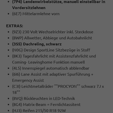
(7P4) Lendenwirbelstütze, manuell einstellbar in
Vordersitzlehnen
(6E7) Mittelarmlehne vorn
EXTRAS:
(9Z3) 230 Volt Wechselrichter inkl. Steckdose
(8WP) Allwetter, Abbiege und Autobahnlicht
(3S5) Dachreling, schwarz
(N0G) Design SportLine Sitzbezüge in Stoff
(8K3) Tagesfahrlicht mit Assistenzfahrlicht und
Coming- Leavinghome Funktion manuell
(4L5) Innenspiegel automatisch abblendbar
(6I6) Lane Assist mit adaptiver Spurführung +
Emergency Assist
(C3I) Leichtmetallräder ""PROCYON"" schwarz 7J x
18""
(8VQ) Rückleuchten in LED-Technik
(8G4) Matrix-Beam = Fernlichtassitent
(HJ3) Reifen 215/50 R18 92W