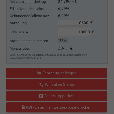
24.790,– €
Nettodarlehensbetrag
6,99%
Effektiver Jahreszins
6,99%
Gebundener Sollzinssatz
€
Anzahlung
€
Schlussrate
Anzahl der Monatsraten
304,– €
Monatsraten
Bank11. Effektiver Zinssatz:6,99%, Gebundener Sollzinssatz: 6,99%
unverbindliche Berechnung
Fahrzeug anfragen
Wir rufen Sie an
Fahrzeug parken
PDF-Datei, Fahrzeugexposé drucken