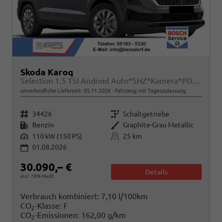
Skoda Karoq
Selection 1.5 TSI Android Auto*SHZ*Kamera*PDC v/h*Klimaauto*SUNSET*LED
unverbindliche Lieferzeit:
05.11.2026
Fahrzeug mit Tageszulassung
Fahrzeugnr.
Getriebe
34426
Schaltgetriebe
Kraftstoff
Außenfarbe
Benzin
Graphite-Grau Metallic
Leistung
Kilometerstand
110 kW (150 PS)
25 km
01.08.2026
30.090,– €
Details
incl. 19% MwSt.
Verbrauch kombiniert:
7,10 l/100km
CO
-Klasse:
F
2
CO
-Emissionen:
162,00 g/km
2