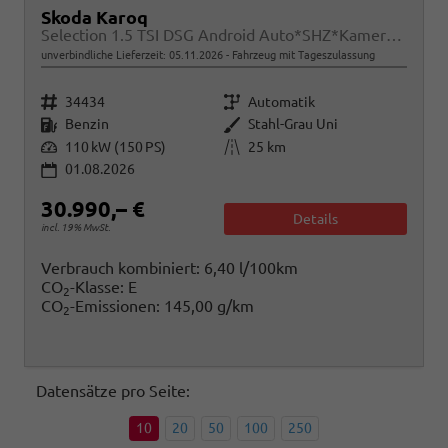
Skoda Karoq
Selection 1.5 TSI DSG Android Auto*SHZ*Kamera*PDC v/h*Klimaauto*SUNSET*LED
unverbindliche Lieferzeit:
05.11.2026
Fahrzeug mit Tageszulassung
Fahrzeugnr.
Getriebe
34434
Automatik
Kraftstoff
Außenfarbe
Benzin
Stahl-Grau Uni
Leistung
Kilometerstand
110 kW (150 PS)
25 km
01.08.2026
30.990,– €
Details
incl. 19% MwSt.
Verbrauch kombiniert:
6,40 l/100km
CO
-Klasse:
E
2
CO
-Emissionen:
145,00 g/km
2
Datensätze pro Seite:
10
20
50
100
250