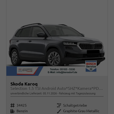
Skoda Karoq
Selection 1.5 TSI Android Auto*SHZ*Kamera*PDC v/h*Klimaauto*SUNSET*LED
unverbindliche Lieferzeit:
05.11.2026
Fahrzeug mit Tageszulassung
Fahrzeugnr.
Getriebe
34425
Schaltgetriebe
Kraftstoff
Außenfarbe
Benzin
Graphite-Grau Metallic