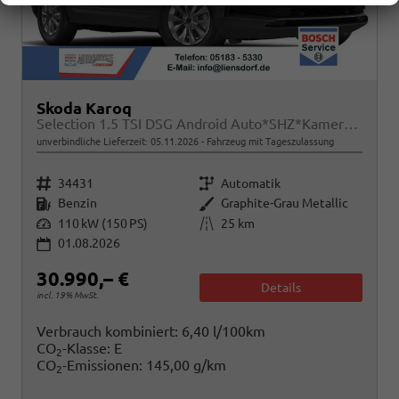
Skoda Karoq
Selection 1.5 TSI DSG Android Auto*SHZ*Kamera*PDC v/h*Klimaauto*SUNSET*LED
unverbindliche Lieferzeit:
05.11.2026
Fahrzeug mit Tageszulassung
Fahrzeugnr.
Getriebe
34431
Automatik
Kraftstoff
Außenfarbe
Benzin
Graphite-Grau Metallic
Leistung
Kilometerstand
110 kW (150 PS)
25 km
01.08.2026
30.990,– €
Details
incl. 19% MwSt.
Verbrauch kombiniert:
6,40 l/100km
CO
-Klasse:
E
2
CO
-Emissionen:
145,00 g/km
2