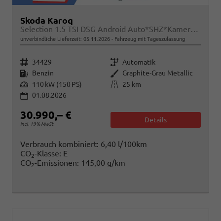
Skoda Karoq
Selection 1.5 TSI DSG Android Auto*SHZ*Kamera*PDC v/h*Klimaauto*SUNSET*LED
unverbindliche Lieferzeit:
05.11.2026
Fahrzeug mit Tageszulassung
Fahrzeugnr.
Getriebe
34429
Automatik
Kraftstoff
Außenfarbe
Benzin
Graphite-Grau Metallic
Leistung
Kilometerstand
110 kW (150 PS)
25 km
01.08.2026
30.990,– €
Details
incl. 19% MwSt.
Verbrauch kombiniert:
6,40 l/100km
CO
-Klasse:
E
2
CO
-Emissionen:
145,00 g/km
2