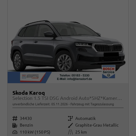
Skoda Karoq
Selection 1.5 TSI DSG Android Auto*SHZ*Kamera*PDC v/h*Klimaauto*SUNSET*LED
unverbindliche Lieferzeit:
05.11.2026
Fahrzeug mit Tageszulassung
Fahrzeugnr.
Getriebe
34430
Automatik
Kraftstoff
Außenfarbe
Benzin
Graphite-Grau Metallic
Leistung
Kilometerstand
110 kW (150 PS)
25 km