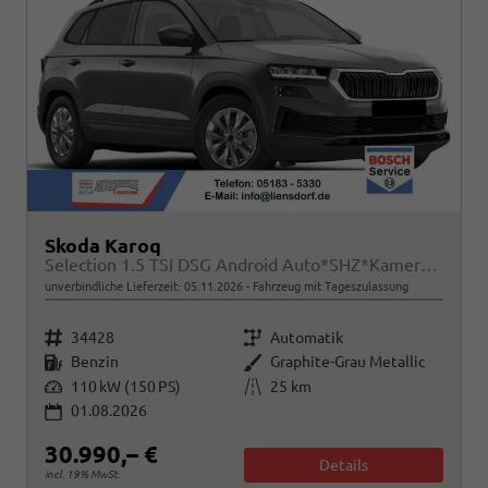
Skoda Karoq
Selection 1.5 TSI DSG Android Auto*SHZ*Kamera*PDC v/h*Klimaauto*SUNSET*LED
unverbindliche Lieferzeit:
05.11.2026
Fahrzeug mit Tageszulassung
Fahrzeugnr.
Getriebe
34428
Automatik
Kraftstoff
Außenfarbe
Benzin
Graphite-Grau Metallic
Leistung
Kilometerstand
110 kW (150 PS)
25 km
01.08.2026
30.990,– €
Details
incl. 19% MwSt.