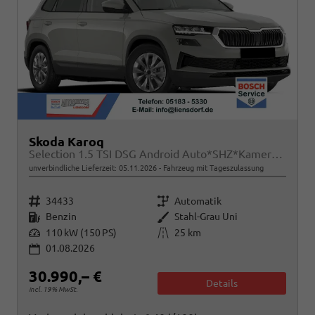
Skoda Karoq
Selection 1.5 TSI DSG Android Auto*SHZ*Kamera*PDC v/h*Klimaauto*SUNSET*LED
unverbindliche Lieferzeit:
05.11.2026
Fahrzeug mit Tageszulassung
Fahrzeugnr.
Getriebe
34433
Automatik
Kraftstoff
Außenfarbe
Benzin
Stahl-Grau Uni
Leistung
Kilometerstand
110 kW (150 PS)
25 km
01.08.2026
30.990,– €
Details
incl. 19% MwSt.