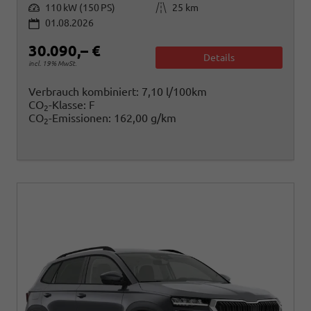
Leistung
Kilometerstand
110 kW (150 PS)
25 km
01.08.2026
30.090,– €
Details
incl. 19% MwSt.
Verbrauch kombiniert:
7,10 l/100km
CO
-Klasse:
F
2
CO
-Emissionen:
162,00 g/km
2