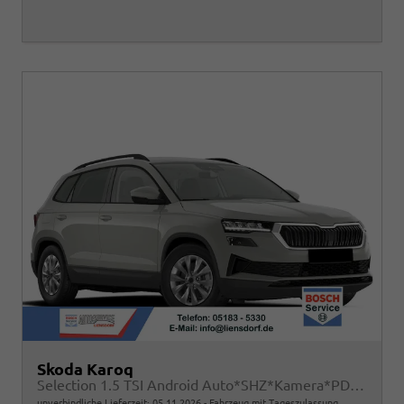
Skoda Karoq
Selection 1.5 TSI Android Auto*SHZ*Kamera*PDC v/h*Klimaauto*SUNSET*LED
unverbindliche Lieferzeit:
05.11.2026
Fahrzeug mit Tageszulassung