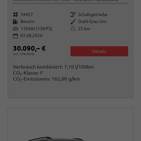
Fahrzeugnr.
Getriebe
34427
Schaltgetriebe
Kraftstoff
Außenfarbe
Benzin
Stahl-Grau Uni
Leistung
Kilometerstand
110 kW (150 PS)
25 km
01.08.2026
30.090,– €
Details
incl. 19% MwSt.
Verbrauch kombiniert:
7,10 l/100km
CO
-Klasse:
F
2
CO
-Emissionen:
162,00 g/km
2