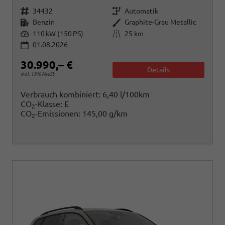
Fahrzeugnr.
Getriebe
34432
Automatik
Kraftstoff
Außenfarbe
Benzin
Graphite-Grau Metallic
Leistung
Kilometerstand
110 kW (150 PS)
25 km
01.08.2026
30.990,– €
Details
incl. 19% MwSt.
Verbrauch kombiniert:
6,40 l/100km
CO
-Klasse:
E
2
CO
-Emissionen:
145,00 g/km
2