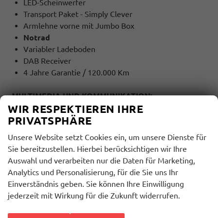
LED-Scheinwerfer
Transport Paket - Simply Clever
Armlehne vorne mit Jumbo Box
Notrad
Variabler Ladeboden
DAB Receiver
4 Jahre Garantie / 120.000 Km
MULTIMEDIA UND KOMMUNIKATION:
WIR RESPEKTIEREN IHRE
Bordcomputer
PRIVATSPHÄRE
Radio
Freisprecheinrichtung
Unsere Website setzt Cookies ein, um unsere Dienste für
Bluetooth
Sie bereitzustellen. Hierbei berücksichtigen wir Ihre
USB Anschluss
Auswahl und verarbeiten nur die Daten für Marketing,
Touchscreen
Analytics und Personalisierung, für die Sie uns Ihr
Einverständnis geben. Sie können Ihre Einwilligung
SICHERHEIT:
jederzeit mit Wirkung für die Zukunft widerrufen.
ABS
ESP