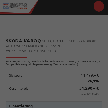
SKODA KAROQ
SELECTION 1.5 TSI DSG ANDROID
AUTO*SHZ*KAMERA*KEYLESS*PDC
V/H*KLIMAAUTO*SUNSET*LED
Fahrzeugnr.
:
31324
, unverbindliche Lieferzeit:
05.11.2026
, Landesversion: EU -
Europa,
Fahrzeug mit Tageszulassung
, Zentrallager (extern)
11.499,– €
Sie sparen:
26,9%
31.290,– €
Gesamtpreis
incl. 19% MwSt.
Finanzierung