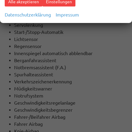
Alle akzeptieren
Einstellungen
Stabilitätskontrolle
ASC (Traktionskontrolle)
Datenschutzerklärung
Impressum
ASR (Antriebsschlupfregelung)
Servolenkung
Start-/Stopp-Automatik
Lichtsensor
Regensensor
Innenspiegel automatisch abblendbar
Berganfahrassistent
Notbremsassistent (F.A.)
Spurhalteassistent
Verkehrszeichenerkennung
Müdigkeitswarner
Notrufsystem
Geschwindigkeitsregelanlage
Geschwindigkeitsbegrenzer
Fahrer-/Beifahrer Airbag
Fahrer Airbag
Knie-Airbag