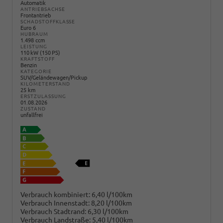
Automatik
ANTRIEBSACHSE
Frontantrieb
SCHADSTOFFKLASSE
Euro 6
HUBRAUM
1.498 ccm
LEISTUNG
110 kW (150 PS)
KRAFTSTOFF
Benzin
KATEGORIE
SUV/Geländewagen/Pickup
KILOMETERSTAND
25 km
ERSTZULASSUNG
01.08.2026
ZUSTAND
unfallfrei
Verbrauch kombiniert:
6,40 l/100km
Verbrauch Innenstadt:
8,20 l/100km
Verbrauch Stadtrand:
6,30 l/100km
Verbrauch Landstraße:
5,40 l/100km