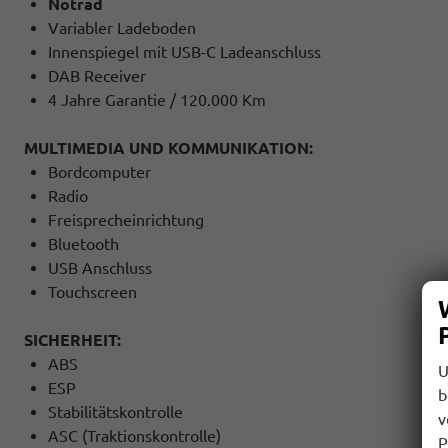
Notrad
Variabler Ladeboden
Innenspiegel mit USB-C Ladeanschluss
DAB Receiver
4 Jahre Garantie / 120.000 Km
MULTIMEDIA UND KOMMUNIKATION:
Bordcomputer
Radio
Freisprecheinrichtung
Bluetooth
USB Anschluss
Touchscreen
SICHERHEIT:
ABS
U
ESP
b
Stabilitätskontrolle
v
ASC (Traktionskontrolle)
P