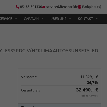
05183-501330
service@liensdorf.de
Parkplatz (
)
0
SERVICE
CARAVAN
ÜBER UNS
KONTAKT
EYLESS*PDC V/H*KLIMAAUTO*SUNSET*LED
11.829,– €
Sie sparen:
26,7%
32.490,– €
Gesamtpreis
incl. 19% MwSt.