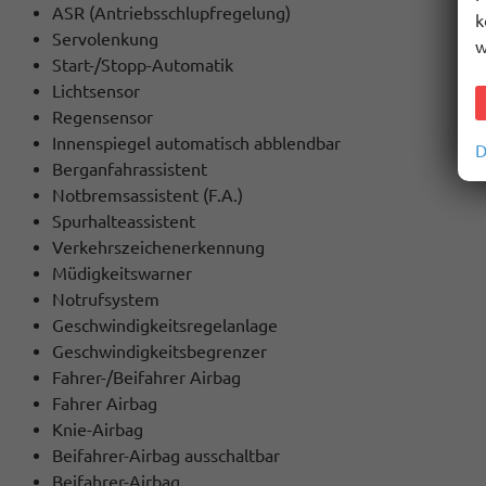
ASR (Antriebsschlupfregelung)
k
Servolenkung
w
Start-/Stopp-Automatik
Lichtsensor
Regensensor
Innenspiegel automatisch abblendbar
D
Berganfahrassistent
Notbremsassistent (F.A.)
Spurhalteassistent
Verkehrszeichenerkennung
Müdigkeitswarner
Notrufsystem
Geschwindigkeitsregelanlage
Geschwindigkeitsbegrenzer
Fahrer-/Beifahrer Airbag
Fahrer Airbag
Knie-Airbag
Beifahrer-Airbag ausschaltbar
Beifahrer-Airbag