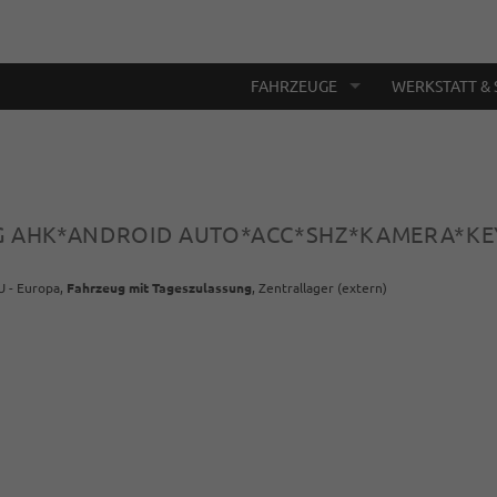
FAHRZEUGE
WERKSTATT & 
DSG AHK*ANDROID AUTO*ACC*SHZ*KAMERA*K
U - Europa,
Fahrzeug mit Tageszulassung
, Zentrallager (extern)