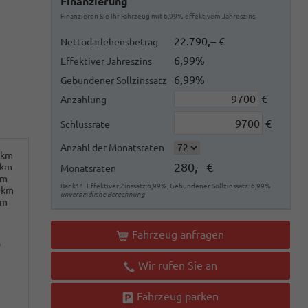
Finanzierung
Finanzieren Sie Ihr Fahrzeug mit 6,99% effektivem Jahreszins
22.790,– €
Nettodarlehensbetrag
6,99%
Effektiver Jahreszins
6,99%
Gebundener Sollzinssatz
€
Anzahlung
€
Schlussrate
Anzahl der Monatsraten
0km
280,– €
0km
Monatsraten
km
Bank11. Effektiver Zinssatz:6,99%, Gebundener Sollzinssatz: 6,99%
0km
unverbindliche Berechnung
km
Fahrzeug anfragen
o
Wir rufen Sie an
Fahrzeug parken