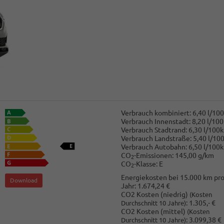
Verbrauch kombiniert:
6,40 l/10
Verbrauch Innenstadt:
8,20 l/10
Verbrauch Stadtrand:
6,30 l/100
Verbrauch Landstraße:
5,40 l/10
Verbrauch Autobahn:
6,50 l/100
CO
-Emissionen:
145,00 g/km
2
CO
-Klasse:
E
2
Energiekosten bei 15.000 km pr
Download
Jahr:
1.674,24 €
CO2 Kosten (niedrig)
(Kosten
:
1.305,- €
Durchschnitt 10 Jahre)
CO2 Kosten (mittel)
(Kosten
:
3.099,38 €
Durchschnitt 10 Jahre)