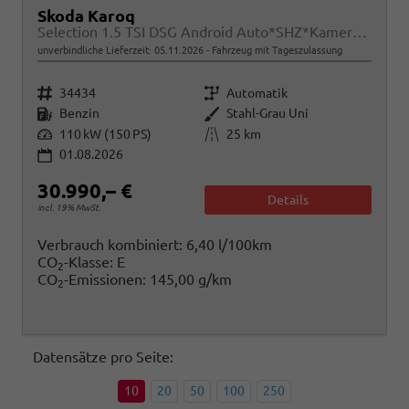
Skoda Karoq
Selection 1.5 TSI DSG Android Auto*SHZ*Kamera*PDC v/h*Klimaauto*SUNSET*LED
unverbindliche Lieferzeit:
05.11.2026
Fahrzeug mit Tageszulassung
Fahrzeugnr.
Getriebe
34434
Automatik
Kraftstoff
Außenfarbe
Benzin
Stahl-Grau Uni
Leistung
Kilometerstand
110 kW (150 PS)
25 km
01.08.2026
30.990,– €
Details
incl. 19% MwSt.
Verbrauch kombiniert:
6,40 l/100km
CO
-Klasse:
E
2
CO
-Emissionen:
145,00 g/km
2
Datensätze pro Seite:
10
20
50
100
250