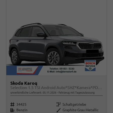
Skoda Karoq
Selection 1.5 TSI Android Auto*SHZ*Kamera*PDC v/h*Klimaauto*SUNSET*LED
unverbindliche Lieferzeit:
05.11.2026
Fahrzeug mit Tageszulassung
Fahrzeugnr.
Getriebe
34425
Schaltgetriebe
Kraftstoff
Außenfarbe
Benzin
Graphite-Grau Metallic