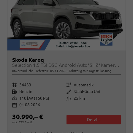
Skoda Karoq
Selection 1.5 TSI DSG Android Auto*SHZ*Kamera*PDC v/h*Klimaauto*SUNSET*LED
unverbindliche Lieferzeit:
05.11.2026
Fahrzeug mit Tageszulassung
Fahrzeugnr.
Getriebe
34433
Automatik
Kraftstoff
Außenfarbe
Benzin
Stahl-Grau Uni
Leistung
Kilometerstand
110 kW (150 PS)
25 km
01.08.2026
30.990,– €
Details
incl. 19% MwSt.