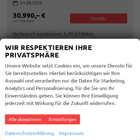
01.08.2026
30.990,– €
Details
incl. 19% MwSt.
Verbrauch kombiniert:
6,40 l/100km
CO
-Klasse:
E
2
CO
-Emissionen:
145,00 g/km
WIR RESPEKTIEREN IHRE
2
PRIVATSPHÄRE
Unsere Website setzt Cookies ein, um unsere Dienste für
Sie bereitzustellen. Hierbei berücksichtigen wir Ihre
Auswahl und verarbeiten nur die Daten für Marketing,
Analytics und Personalisierung, für die Sie uns Ihr
Einverständnis geben. Sie können Ihre Einwilligung
jederzeit mit Wirkung für die Zukunft widerrufen.
Alle akzeptieren
Einstellungen
Datenschutzerklärung
Impressum