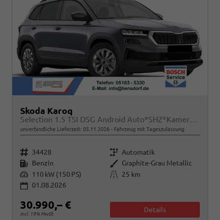
Skoda Karoq
Selection 1.5 TSI DSG Android Auto*SHZ*Kamera*PDC v/h*Klimaauto*SUNSET*LED
unverbindliche Lieferzeit:
05.11.2026
Fahrzeug mit Tageszulassung
Fahrzeugnr.
Getriebe
34428
Automatik
Kraftstoff
Außenfarbe
Benzin
Graphite-Grau Metallic
Leistung
Kilometerstand
110 kW (150 PS)
25 km
01.08.2026
30.990,– €
Details
incl. 19% MwSt.