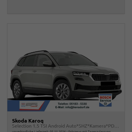
Skoda Karoq
Selection 1.5 TSI Android Auto*SHZ*Kamera*PDC v/h*Klimaauto*SUNSET*LED
unverbindliche Lieferzeit:
05.11.2026
Fahrzeug mit Tageszulassung