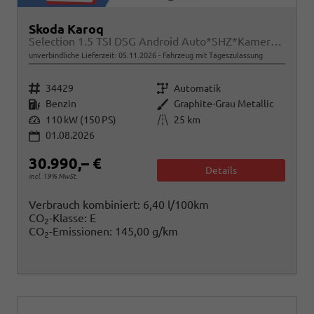
Skoda Karoq
Selection 1.5 TSI DSG Android Auto*SHZ*Kamera*PDC v/h*Klimaauto*SUNSET*LED
unverbindliche Lieferzeit:
05.11.2026
Fahrzeug mit Tageszulassung
Fahrzeugnr.
Getriebe
34429
Automatik
Kraftstoff
Außenfarbe
Benzin
Graphite-Grau Metallic
Leistung
Kilometerstand
110 kW (150 PS)
25 km
01.08.2026
30.990,– €
Details
incl. 19% MwSt.
Verbrauch kombiniert:
6,40 l/100km
CO
-Klasse:
E
2
CO
-Emissionen:
145,00 g/km
2