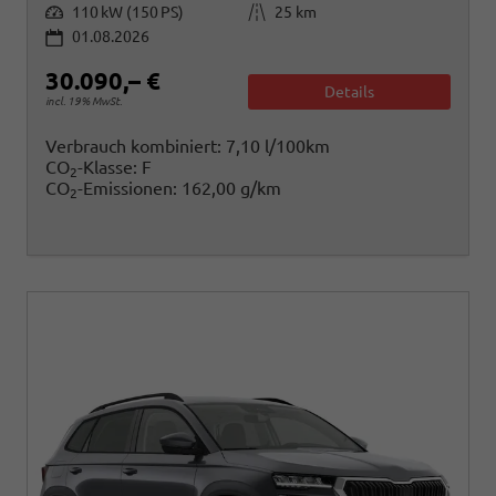
Leistung
Kilometerstand
110 kW (150 PS)
25 km
01.08.2026
30.090,– €
Details
incl. 19% MwSt.
Verbrauch kombiniert:
7,10 l/100km
CO
-Klasse:
F
2
CO
-Emissionen:
162,00 g/km
2