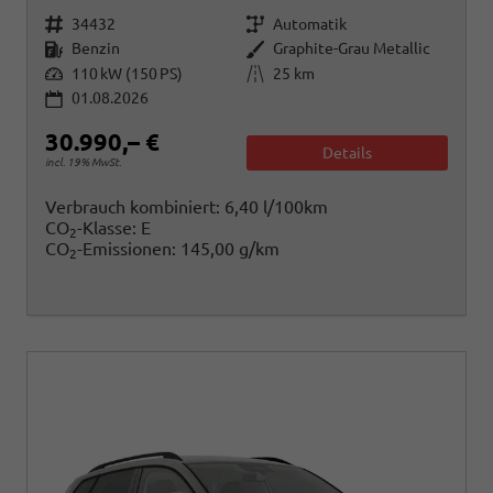
Fahrzeugnr.
Getriebe
34432
Automatik
Kraftstoff
Außenfarbe
Benzin
Graphite-Grau Metallic
Leistung
Kilometerstand
110 kW (150 PS)
25 km
01.08.2026
30.990,– €
Details
incl. 19% MwSt.
Verbrauch kombiniert:
6,40 l/100km
CO
-Klasse:
E
2
CO
-Emissionen:
145,00 g/km
2