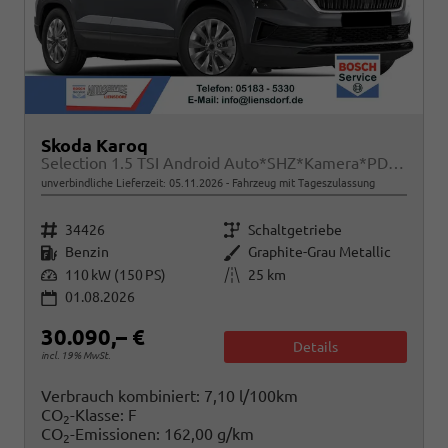
Skoda Karoq
Selection 1.5 TSI Android Auto*SHZ*Kamera*PDC v/h*Klimaauto*SUNSET*LED
unverbindliche Lieferzeit:
05.11.2026
Fahrzeug mit Tageszulassung
Fahrzeugnr.
Getriebe
34426
Schaltgetriebe
Kraftstoff
Außenfarbe
Benzin
Graphite-Grau Metallic
Leistung
Kilometerstand
110 kW (150 PS)
25 km
01.08.2026
30.090,– €
Details
incl. 19% MwSt.
Verbrauch kombiniert:
7,10 l/100km
CO
-Klasse:
F
2
CO
-Emissionen:
162,00 g/km
2