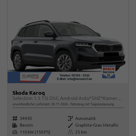
Skoda Karoq
Selection 1.5 TSI DSG Android Auto*SHZ*Kamera*PDC v/h*Klimaauto*SUNSET*LED
unverbindliche Lieferzeit:
05.11.2026
Fahrzeug mit Tageszulassung
Fahrzeugnr.
Getriebe
34430
Automatik
Kraftstoff
Außenfarbe
Benzin
Graphite-Grau Metallic
Leistung
Kilometerstand
110 kW (150 PS)
25 km