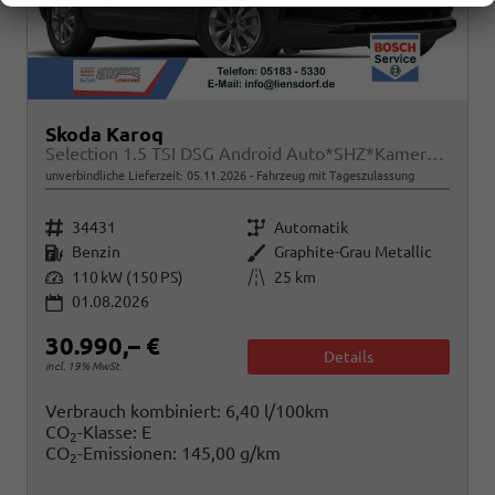
Skoda Karoq
Selection 1.5 TSI DSG Android Auto*SHZ*Kamera*PDC v/h*Klimaauto*SUNSET*LED
unverbindliche Lieferzeit:
05.11.2026
Fahrzeug mit Tageszulassung
Fahrzeugnr.
Getriebe
34431
Automatik
Kraftstoff
Außenfarbe
Benzin
Graphite-Grau Metallic
Leistung
Kilometerstand
110 kW (150 PS)
25 km
01.08.2026
30.990,– €
Details
incl. 19% MwSt.
Verbrauch kombiniert:
6,40 l/100km
CO
-Klasse:
E
2
CO
-Emissionen:
145,00 g/km
2