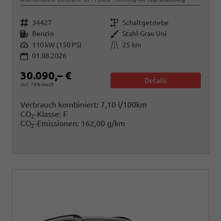
Fahrzeugnr.
Getriebe
34427
Schaltgetriebe
Kraftstoff
Außenfarbe
Benzin
Stahl-Grau Uni
Leistung
Kilometerstand
110 kW (150 PS)
25 km
01.08.2026
30.090,– €
Details
incl. 19% MwSt.
Verbrauch kombiniert:
7,10 l/100km
CO
-Klasse:
F
2
CO
-Emissionen:
162,00 g/km
2