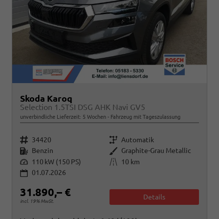
Skoda Karoq
Selection 1.5TSI DSG AHK Navi GV5
unverbindliche Lieferzeit:
5 Wochen
Fahrzeug mit Tageszulassung
Fahrzeugnr.
Getriebe
34420
Automatik
Kraftstoff
Außenfarbe
Benzin
Graphite-Grau Metallic
Leistung
Kilometerstand
110 kW (150 PS)
10 km
01.07.2026
31.890,– €
Details
incl. 19% MwSt.