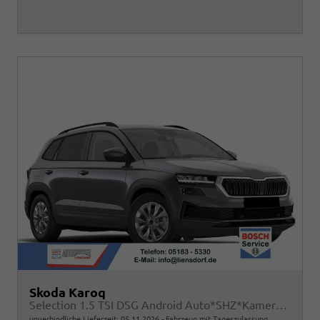
Skoda Karoq
Selection 1.5 TSI DSG Android Auto*SHZ*Kamera*Keyless*PDC v/h*Klimaauto*SUNSET*LED
unverbindliche Lieferzeit:
05.11.2026
Fahrzeug mit Tageszulassung