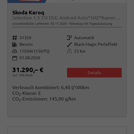
Skoda Karoq
Selection 1.5 TSI DSG Android Auto*SHZ*Kamera*Keyless*PDC v/h*Klimaauto*SUNSET*LED
unverbindliche Lieferzeit:
05.11.2026
Fahrzeug mit Tageszulassung
Fahrzeugnr.
Getriebe
31326
Automatik
Kraftstoff
Außenfarbe
Benzin
Black-Magic Perleffekt
Leistung
Kilometerstand
110 kW (150 PS)
25 km
01.08.2026
31.290,– €
Details
incl. 19% MwSt.
Verbrauch kombiniert:
6,40 l/100km
CO
-Klasse:
E
2
CO
-Emissionen:
145,00 g/km
2