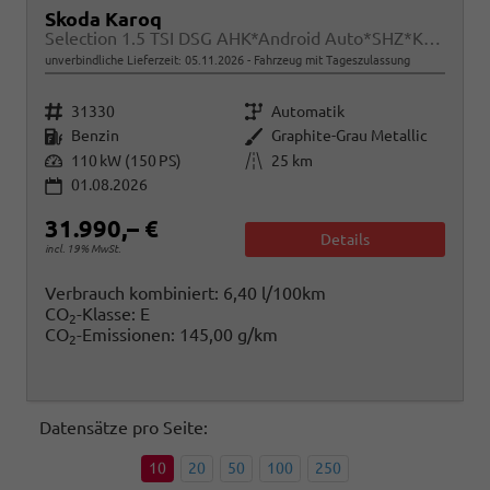
Skoda Karoq
Selection 1.5 TSI DSG AHK*Android Auto*SHZ*Kamera*Keyless*PDC v/h*Klimaauto*SUNSET*LED
unverbindliche Lieferzeit:
05.11.2026
Fahrzeug mit Tageszulassung
Fahrzeugnr.
Getriebe
31330
Automatik
Kraftstoff
Außenfarbe
Benzin
Graphite-Grau Metallic
Leistung
Kilometerstand
110 kW (150 PS)
25 km
01.08.2026
31.990,– €
Details
incl. 19% MwSt.
Verbrauch kombiniert:
6,40 l/100km
CO
-Klasse:
E
2
CO
-Emissionen:
145,00 g/km
2
Datensätze pro Seite:
10
20
50
100
250