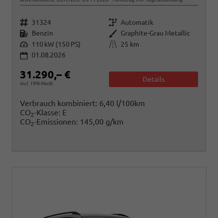
Fahrzeugnr.
Getriebe
31324
Automatik
Kraftstoff
Außenfarbe
Benzin
Graphite-Grau Metallic
Leistung
Kilometerstand
110 kW (150 PS)
25 km
01.08.2026
31.290,– €
Details
incl. 19% MwSt.
Verbrauch kombiniert:
6,40 l/100km
CO
-Klasse:
E
2
CO
-Emissionen:
145,00 g/km
2