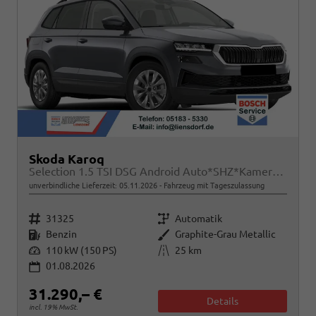
Skoda Karoq
Selection 1.5 TSI DSG Android Auto*SHZ*Kamera*Keyless*PDC v/h*Klimaauto*SUNSET*LED
unverbindliche Lieferzeit:
05.11.2026
Fahrzeug mit Tageszulassung
Fahrzeugnr.
Getriebe
31325
Automatik
Kraftstoff
Außenfarbe
Benzin
Graphite-Grau Metallic
Leistung
Kilometerstand
110 kW (150 PS)
25 km
01.08.2026
31.290,– €
Details
incl. 19% MwSt.