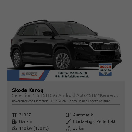
Skoda Karoq
Selection 1.5 TSI DSG Android Auto*SHZ*Kamera*Keyless*PDC v/h*Klimaauto*SUNSET*LED
unverbindliche Lieferzeit:
05.11.2026
Fahrzeug mit Tageszulassung
Fahrzeugnr.
Getriebe
31327
Automatik
Kraftstoff
Außenfarbe
Benzin
Black-Magic Perleffekt
Leistung
Kilometerstand
110 kW (150 PS)
25 km