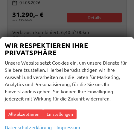
01.08.2026
31.290,– €
Details
incl. 19% MwSt.
Verbrauch kombiniert:
6,40 l/100km
CO
-Klasse:
E
2
CO
-Emissionen:
145,00 g/km
WIR RESPEKTIEREN IHRE
2
PRIVATSPHÄRE
Unsere Website setzt Cookies ein, um unsere Dienste für
Sie bereitzustellen. Hierbei berücksichtigen wir Ihre
Auswahl und verarbeiten nur die Daten für Marketing,
Analytics und Personalisierung, für die Sie uns Ihr
Einverständnis geben. Sie können Ihre Einwilligung
jederzeit mit Wirkung für die Zukunft widerrufen.
Alle akzeptieren
Einstellungen
Datenschutzerklärung
Impressum