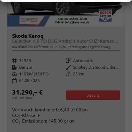
Skoda Karoq
Selection 1.5 TSI DSG Android Auto*SHZ*Kamera*Keyless*PDC v/h*Klimaauto*SUNSET*LED
unverbindliche Lieferzeit:
05.11.2026
Fahrzeug mit Tageszulassung
Fahrzeugnr.
Getriebe
31329
Automatik
Kraftstoff
Außenfarbe
Benzin
Smokey Diamond-Silber Metallic
Leistung
Kilometerstand
110 kW (150 PS)
25 km
01.08.2026
31.290,– €
Details
incl. 19% MwSt.
Verbrauch kombiniert:
6,40 l/100km
CO
-Klasse:
E
2
CO
-Emissionen:
145,00 g/km
2