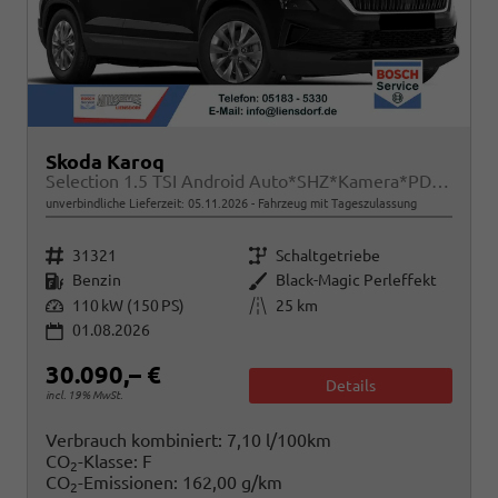
Skoda Karoq
Selection 1.5 TSI Android Auto*SHZ*Kamera*PDC v/h*Klimaauto*SUNSET*LED
unverbindliche Lieferzeit:
05.11.2026
Fahrzeug mit Tageszulassung
Fahrzeugnr.
Getriebe
31321
Schaltgetriebe
Kraftstoff
Außenfarbe
Benzin
Black-Magic Perleffekt
Leistung
Kilometerstand
110 kW (150 PS)
25 km
01.08.2026
30.090,– €
Details
incl. 19% MwSt.
Verbrauch kombiniert:
7,10 l/100km
CO
-Klasse:
F
2
CO
-Emissionen:
162,00 g/km
2