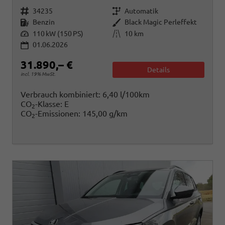
Fahrzeugnr.
Getriebe
34235
Automatik
Kraftstoff
Außenfarbe
Benzin
Black Magic Perleffekt
Leistung
Kilometerstand
110 kW (150 PS)
10 km
01.06.2026
31.890,– €
Details
incl. 19% MwSt.
Verbrauch kombiniert:
6,40 l/100km
CO
-Klasse:
E
2
CO
-Emissionen:
145,00 g/km
2