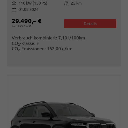
Leistung
Kilometerstand
110 kW (150 PS)
25 km
01.08.2026
29.490,– €
Details
incl. 19% MwSt.
Verbrauch kombiniert:
7,10 l/100km
CO
-Klasse:
F
2
CO
-Emissionen:
162,00 g/km
2