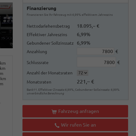
Finanzierung
Finanzieren Sie Ihr Fahrzeug mit 6,99% effektivem Jahreszins
18.095,– €
Nettodarlehensbetrag
6,99%
Effektiver Jahreszins
6,99%
Gebundener Sollzinssatz
€
Anzahlung
€
Schlussrate
0km
0km
Anzahl der Monatsraten
km
0km
221,– €
Monatsraten
km
Bank11. Effektiver Zinssatz:6,99%, Gebundener Sollzinssatz: 6,99%
unverbindliche Berechnung
o
Fahrzeug anfragen
Wir rufen Sie an