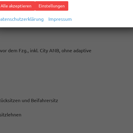
Alle akzeptieren
Einstellungen
atenschutzerklärung
Impressum
r
r dem Fzg., inkl. City ANB, ohne adaptive
ücksitzen und Beifahrersitz
sitzlehnen