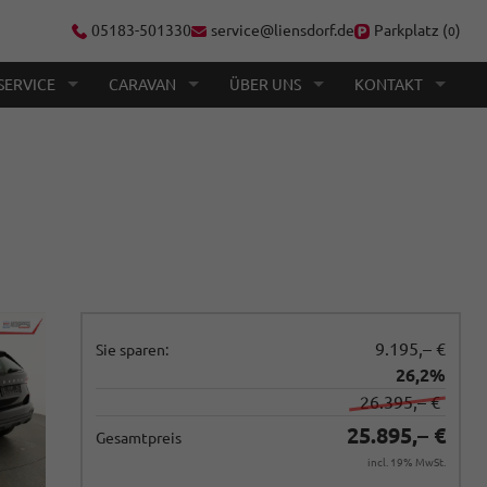
05183-501330
service@liensdorf.de
Parkplatz (
)
0
SERVICE
CARAVAN
ÜBER UNS
KONTAKT
9.195,– €
Sie sparen:
26,2%
26.395,– €
25.895,– €
Gesamtpreis
incl. 19% MwSt.