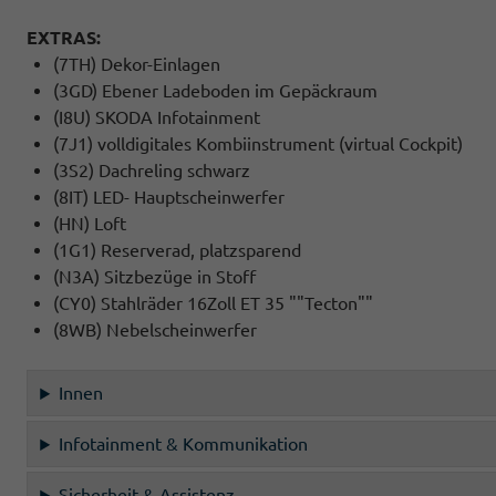
EXTRAS:
(7TH) Dekor-Einlagen
(3GD) Ebener Ladeboden im Gepäckraum
(I8U) SKODA Infotainment
(7J1) volldigitales Kombiinstrument (virtual Cockpit)
(3S2) Dachreling schwarz
(8IT) LED- Hauptscheinwerfer
(HN) Loft
(1G1) Reserverad, platzsparend
(N3A) Sitzbezüge in Stoff
(CY0) Stahlräder 16Zoll ET 35 ""Tecton""
(8WB) Nebelscheinwerfer
Innen
Infotainment & Kommunikation
Sicherheit & Assistenz