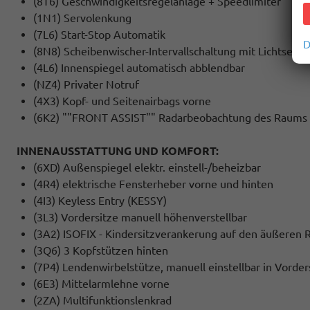
(8T6) Geschwindigkeitsregelanlage + Speedlimiter
(1N1) Servolenkung
(7L6) Start-Stop Automatik
D
(8N8) Scheibenwischer-Intervallschaltung mit Lichtsenso
(4L6) Innenspiegel automatisch abblendbar
(NZ4) Privater Notruf
(4X3) Kopf- und Seitenairbags vorne
(6K2) ""FRONT ASSIST"" Radarbeobachtung des Raums vo
INNENAUSSTATTUNG UND KOMFORT:
(6XD) Außenspiegel elektr. einstell-/beheizbar
(4R4) elektrische Fensterheber vorne und hinten
(4I3) Keyless Entry (KESSY)
(3L3) Vordersitze manuell höhenverstellbar
(3A2) ISOFIX - Kindersitzverankerung auf den äußeren R
(3Q6) 3 Kopfstützen hinten
(7P4) Lendenwirbelstütze, manuell einstellbar in Vorder
(6E3) Mittelarmlehne vorne
(2ZA) Multifunktionslenkrad