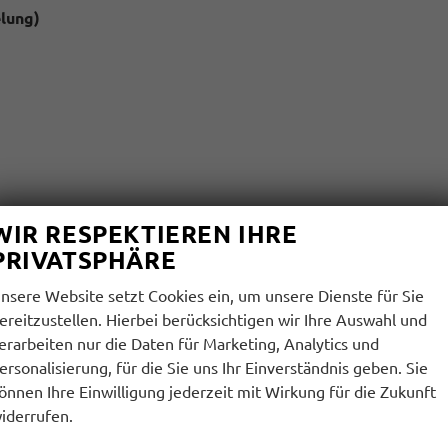
lung)
WIR RESPEKTIEREN IHRE
pp Connect möglich (kompatibles Smartphone erforderlich))
PRIVATSPHÄRE
nsere Website setzt Cookies ein, um unsere Dienste für Sie
ereitzustellen. Hierbei berücksichtigen wir Ihre Auswahl und
erarbeiten nur die Daten für Marketing, Analytics und
ersonalisierung, für die Sie uns Ihr Einverständnis geben. Sie
önnen Ihre Einwilligung jederzeit mit Wirkung für die Zukunft
iderrufen.