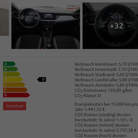
+32
Verbrauch kombiniert:
5,70 l/10
Verbrauch Innenstadt:
7,10 l/10
Verbrauch Stadtrand:
5,60 l/100
Verbrauch Landstraße:
5,00 l/10
Verbrauch Autobahn:
5,80 l/100
CO
-Emissionen:
129,00 g/km
2
CO
-Klasse:
D
2
Energiekosten bei 15.000 km pr
Download
Jahr:
1.491,12 €
CO2 Kosten (niedrig)
(Kosten
:
1.161,- €
Durchschnitt 10 Jahre)
CO2 Kosten (mittel)
(Kosten
:
2.757,38 €
Durchschnitt 10 Jahre)
CO2 Kosten (hoch)
(Kosten