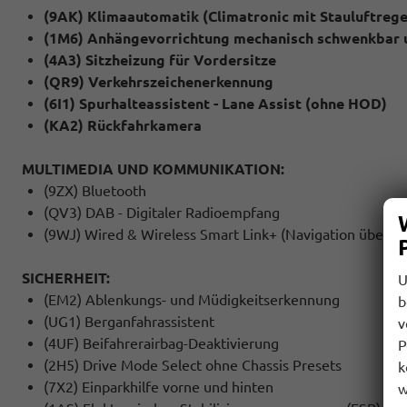
(9AK) Klimaautomatik (Climatronic mit Stauluftrege
(1M6) Anhängevorrichtung mechanisch schwenkbar u
(4A3) Sitzheizung für Vordersitze
(QR9) Verkehrszeichenerkennung
(6I1) Spurhalteassistent - Lane Assist (ohne HOD)
(KA2) Rückfahrkamera
MULTIMEDIA UND KOMMUNIKATION:
(9ZX) Bluetooth
(QV3) DAB - Digitaler Radioempfang
(9WJ) Wired & Wireless Smart Link+ (Navigation über A
SICHERHEIT:
U
(EM2) Ablenkungs- und Müdigkeitserkennung
b
(UG1) Berganfahrassistent
v
(4UF) Beifahrerairbag-Deaktivierung
P
(2H5) Drive Mode Select ohne Chassis Presets
k
(7X2) Einparkhilfe vorne und hinten
w