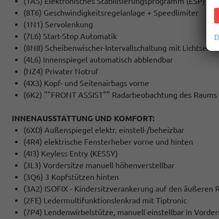
(1AS) Elektronisches Stabilisierungsprogramm (ESP)
(8T6) Geschwindigkeitsregelanlage + Speedlimiter
(1N1) Servolenkung
(7L6) Start-Stop Automatik
D
(8N8) Scheibenwischer-Intervallschaltung mit Lichtsenso
(4L6) Innenspiegel automatisch abblendbar
(NZ4) Privater Notruf
(4X3) Kopf- und Seitenairbags vorne
(6K2) ""FRONT ASSIST"" Radarbeobachtung des Raums vo
INNENAUSSTATTUNG UND KOMFORT:
(6XD) Außenspiegel elektr. einstell-/beheizbar
(4R4) elektrische Fensterheber vorne und hinten
(4I3) Keyless Entry (KESSY)
(3L3) Vordersitze manuell höhenverstellbar
(3Q6) 3 Kopfstützen hinten
(3A2) ISOFIX - Kindersitzverankerung auf den äußeren R
(2FE) Ledermultifunktionslenkrad mit Tiptronic
(7P4) Lendenwirbelstütze, manuell einstellbar in Vorder