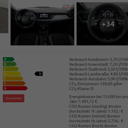
+34
Verbrauch kombiniert:
5,70 l/10
Verbrauch Innenstadt:
7,20 l/10
Verbrauch Stadtrand:
5,50 l/100
Verbrauch Landstraße:
4,90 l/10
Verbrauch Autobahn:
5,90 l/100
CO
-Emissionen:
128,00 g/km
2
CO
-Klasse:
D
2
Energiekosten bei 15.000 km pr
Download
Jahr:
1.491,12 €
CO2 Kosten (niedrig)
(Kosten
:
1.152,- €
Durchschnitt 10 Jahre)
CO2 Kosten (mittel)
(Kosten
:
2.736,- €
Durchschnitt 10 Jahre)
CO2 Kosten (hoch)
(Kosten