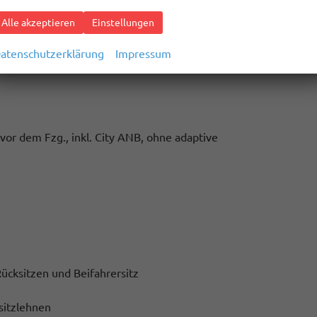
Alle akzeptieren
Einstellungen
atenschutzerklärung
Impressum
r
r dem Fzg., inkl. City ANB, ohne adaptive
ücksitzen und Beifahrersitz
sitzlehnen