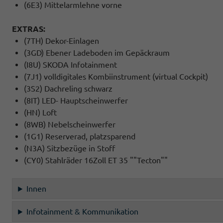
(6E3) Mittelarmlehne vorne
EXTRAS:
(7TH) Dekor-Einlagen
(3GD) Ebener Ladeboden im Gepäckraum
(I8U) SKODA Infotainment
(7J1) volldigitales Kombiinstrument (virtual Cockpit)
(3S2) Dachreling schwarz
(8IT) LED- Hauptscheinwerfer
(HN) Loft
(8WB) Nebelscheinwerfer
(1G1) Reserverad, platzsparend
(N3A) Sitzbezüge in Stoff
(CY0) Stahlräder 16Zoll ET 35 ""Tecton""
Innen
Infotainment & Kommunikation