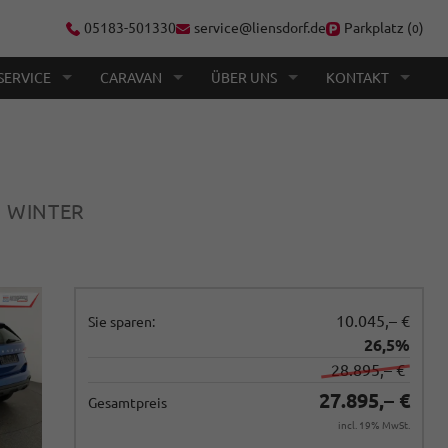
05183-501330
service@liensdorf.de
Parkplatz (
)
0
SERVICE
CARAVAN
ÜBER UNS
KONTAKT
, WINTER
10.045,– €
Sie sparen:
26,5%
28.895,– €
27.895,– €
Gesamtpreis
incl. 19% MwSt.