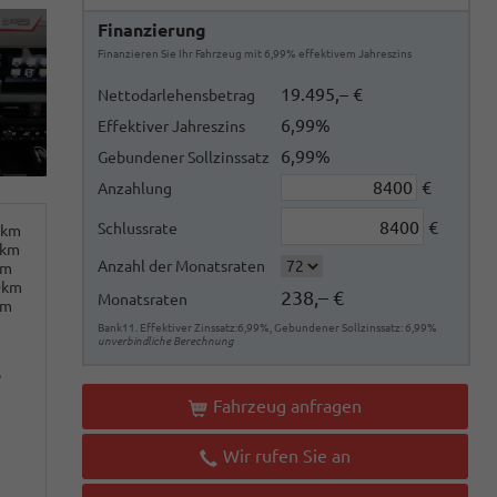
Finanzierung
Finanzieren Sie Ihr Fahrzeug mit 6,99% effektivem Jahreszins
19.495,– €
Nettodarlehensbetrag
6,99%
Effektiver Jahreszins
6,99%
Gebundener Sollzinssatz
€
Anzahlung
€
Schlussrate
0km
0km
Anzahl der Monatsraten
km
0km
238,– €
Monatsraten
km
Bank11. Effektiver Zinssatz:6,99%, Gebundener Sollzinssatz: 6,99%
unverbindliche Berechnung
o
Fahrzeug anfragen
Wir rufen Sie an