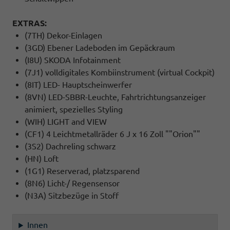
EXTRAS:
(7TH) Dekor-Einlagen
(3GD) Ebener Ladeboden im Gepäckraum
(I8U) SKODA Infotainment
(7J1) volldigitales Kombiinstrument (virtual Cockpit)
(8IT) LED- Hauptscheinwerfer
(8VN) LED-SBBR-Leuchte, Fahrtrichtungsanzeiger
animiert, spezielles Styling
(WIH) LIGHT and VIEW
(CF1) 4 Leichtmetallräder 6 J x 16 Zoll ""Orion""
(3S2) Dachreling schwarz
(HN) Loft
(1G1) Reserverad, platzsparend
(8N6) Licht-/ Regensensor
(N3A) Sitzbezüge in Stoff
Innen