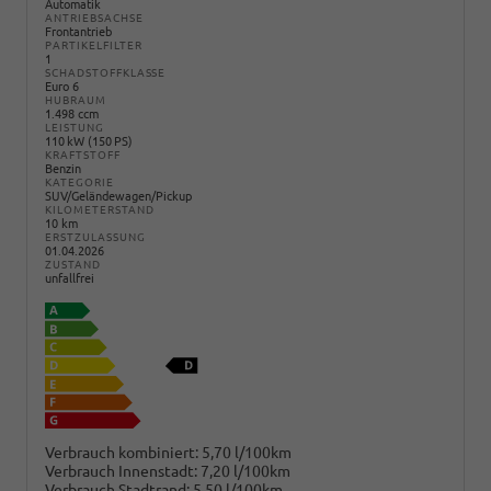
Automatik
ANTRIEBSACHSE
Frontantrieb
PARTIKELFILTER
1
SCHADSTOFFKLASSE
Euro 6
HUBRAUM
1.498 ccm
LEISTUNG
110 kW (150 PS)
KRAFTSTOFF
Benzin
KATEGORIE
SUV/Geländewagen/Pickup
KILOMETERSTAND
10 km
ERSTZULASSUNG
01.04.2026
ZUSTAND
unfallfrei
Verbrauch kombiniert:
5,70 l/100km
Verbrauch Innenstadt:
7,20 l/100km
Verbrauch Stadtrand:
5,50 l/100km