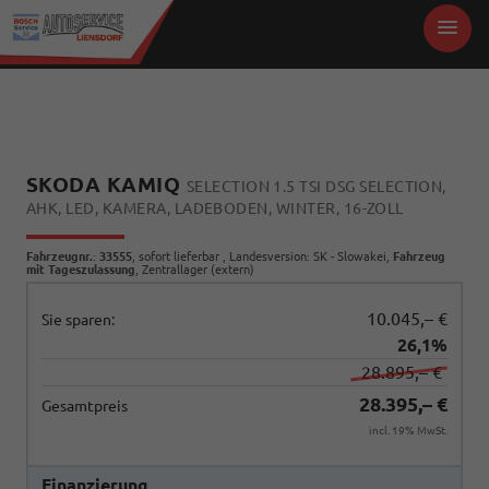
SKODA KAMIQ
SELECTION 1.5 TSI DSG SELECTION,
AHK, LED, KAMERA, LADEBODEN, WINTER, 16-ZOLL
Fahrzeugnr.
:
33555
,
sofort lieferbar
, Landesversion: SK - Slowakei,
Fahrzeug
mit Tageszulassung
, Zentrallager (extern)
10.045,– €
Sie sparen:
26,1%
28.895,– €
28.395,– €
Gesamtpreis
incl. 19% MwSt.
Finanzierung