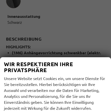
Innenausstattung
Schwarz
BESCHREIBUNG
HIGHLIGHTS:
(1M6) Anhängevorrichtung schwenkbar (elektr.
auslösbar)
WIR RESPEKTIEREN IHRE
(9AK) Klimaautomatik (Climatronic mit
PRIVATSPHÄRE
Stauluftregelung)
(4A3) Sitzheizung für Vordersitze
Unsere Website setzt Cookies ein, um unsere Dienste für
(QR9) Verkehrszeichenerkennung
Sie bereitzustellen. Hierbei berücksichtigen wir Ihre
(6I1) Spurhalteassistent - Lane Assist (ohne
Auswahl und verarbeiten nur die Daten für Marketing,
HOD)
Analytics und Personalisierung, für die Sie uns Ihr
(KA2) Rückfahrkamera
Einverständnis geben. Sie können Ihre Einwilligung
jederzeit mit Wirkung für die Zukunft widerrufen.