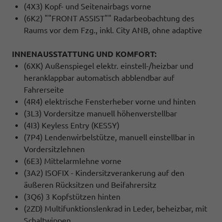
(4X3) Kopf- und Seitenairbags vorne
(6K2) ""FRONT ASSIST"" Radarbeobachtung des
Raums vor dem Fzg., inkl. City ANB, ohne adaptive
INNENAUSSTATTUNG UND KOMFORT:
(6XK) Außenspiegel elektr. einstell-/heizbar und
heranklappbar automatisch abblendbar auf
Fahrerseite
(4R4) elektrische Fensterheber vorne und hinten
(3L3) Vordersitze manuell höhenverstellbar
(4I3) Keyless Entry (KESSY)
(7P4) Lendenwirbelstütze, manuell einstellbar in
Vordersitzlehnen
(6E3) Mittelarmlehne vorne
(3A2) ISOFIX - Kindersitzverankerung auf den
äußeren Rücksitzen und Beifahrersitz
(3Q6) 3 Kopfstützen hinten
(2ZD) Multifunktionslenkrad in Leder, beheizbar, mit
Schaltwippen