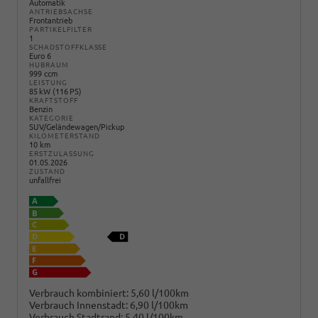
Automatik
ANTRIEBSACHSE
Frontantrieb
PARTIKELFILTER
1
SCHADSTOFFKLASSE
Euro 6
HUBRAUM
999 ccm
LEISTUNG
85 kW (116 PS)
KRAFTSTOFF
Benzin
KATEGORIE
SUV/Geländewagen/Pickup
KILOMETERSTAND
10 km
ERSTZULASSUNG
01.05.2026
ZUSTAND
unfallfrei
Verbrauch kombiniert:
5,60 l/100km
Verbrauch Innenstadt:
6,90 l/100km
Verbrauch Stadtrand:
5,40 l/100km