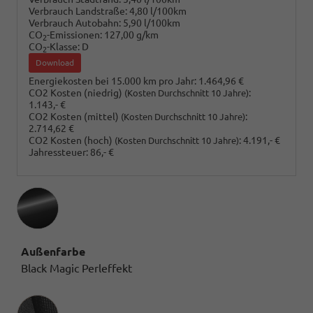
Verbrauch Landstraße:
4,80 l/100km
Verbrauch Autobahn:
5,90 l/100km
CO
-Emissionen:
127,00 g/km
2
CO
-Klasse:
D
2
Download
Energiekosten bei 15.000 km pro Jahr:
1.464,96 €
CO2 Kosten (niedrig)
:
(Kosten Durchschnitt 10 Jahre)
1.143,- €
CO2 Kosten (mittel)
:
(Kosten Durchschnitt 10 Jahre)
2.714,62 €
CO2 Kosten (hoch)
:
4.191,- €
(Kosten Durchschnitt 10 Jahre)
Jahressteuer:
86,- €
Außenfarbe
Black Magic Perleffekt
Innenausstattung