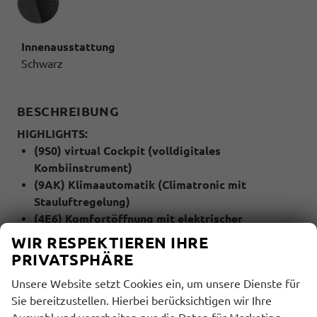
Innenausstattung
Schwarz
BESCHREIBUNG
HIGHLIGHTS:
(9S0) virtual Cockpit (volldigitales
Kombiinstrument)
(9AK) Klimaautomatik (Climatronic mit
Stauluftregelung)
(4E6) Komfortöffnung mit elektrischer
Heckklappenbedienung (Virtuelles Pedal)
WIR RESPEKTIEREN IHRE
(8IT) LED- Hauptscheinwerfer
PRIVATSPHÄRE
(7Y1) Spurwechselassistent (Side Assist)
Unsere Website setzt Cookies ein, um unsere Dienste für
(4F2) Zentralverriegelung ""Keyless-Entry""
Sie bereitzustellen. Hierbei berücksichtigen wir Ihre
(4A3) Sitzheizung für Vordersitze