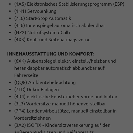
(1AS) Elektronisches Stabilisierungsprogramm (ESP)
(1N1) Servolenkung
(7L6) Start-Stop Automatik
(4L6) Innenspiegel automatisch abblendbar
(NZ2) Notrufsystem eCall+
(4X3) Kopf- und Seitenairbags vorne
INNENAUSSTATTUNG UND KOMFORT:
(6XK) Außenspiegel elektr. einstell-/heizbar und
heranklappbar automatisch abblendbar auf
Fahrerseite
(QQ8) Ambientebeleuchtung
(7TD) Dekor-Einlagen
(4R4) elektrische Fensterheber vorne und hinten
(3L3) Vordersitze manuell höhenverstellbar
(7P4) Lendenwirbelstütze, manuell einstellbar in
Vordersitzlehnen
(3A2) ISOFIX - Kindersitzverankerung auf den
äußeren Rücksitzen und Beifahrersitz