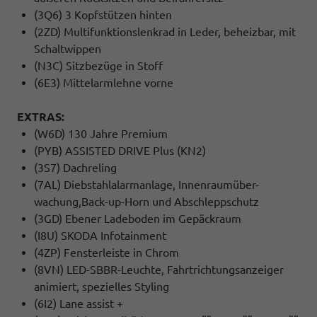
(3Q6) 3 Kopfstützen hinten
(2ZD) Multifunktionslenkrad in Leder, beheizbar, mit
Schaltwippen
(N3C) Sitzbezüge in Stoff
(6E3) Mittelarmlehne vorne
EXTRAS:
(W6D) 130 Jahre Premium
(PYB) ASSISTED DRIVE Plus (KN2)
(3S7) Dachreling
(7AL) Diebstahlalarmanlage, Innenraumüber-
wachung,Back-up-Horn und Abschleppschutz
(3GD) Ebener Ladeboden im Gepäckraum
(I8U) SKODA Infotainment
(4ZP) Fensterleiste in Chrom
(8VN) LED-SBBR-Leuchte, Fahrtrichtungsanzeiger
animiert, spezielles Styling
(6I2) Lane assist +