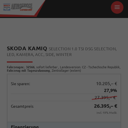
SKODA KAMIQ
SELECTION 1.0 TSI DSG SELECTION,
LED, KAMERA, ACC, SIDE, WINTER
Fahrzeugnr.
:
32566
,
sofort lieferbar
, Landesversion: CZ - Tschechische Republik,
Fahrzeug mit Tageszulassung
, Zentrallager (extern)
10.205,– €
Sie sparen:
27,9%
27.395,– €
26.395,– €
Gesamtpreis
incl. 19% MwSt.
Finanzierung