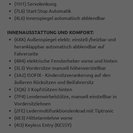
(1N1) Servolenkung
(7L6) Start-Stop Automatik
(4L6) Innenspiegel automatisch abblendbar
INNENAUSSTATTUNG UND KOMFORT:
(6XK) Außenspiegel elektr. einstell-/heizbar und
heranklappbar automatisch abblendbar auf
Fahrerseite
(4R4) elektrische Fensterheber vorne und hinten
(3L3) Vordersitze manuell höhenverstellbar
(3A2) ISOFIX - Kindersitzverankerung auf den
äußeren Rücksitzen und Beifahrersitz
(3Q6) 3 Kopfstützen hinten
(7P4) Lendenwirbelstütze, manuell einstellbar in
Vordersitzlehnen
(2FE) Ledermultifunktionslenkrad mit Tiptronic
(6E3) Mittelarmlehne vorne
(4I3) Keyless Entry (KESSY)