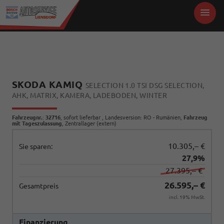
SKODA KAMIQ
SELECTION 1.0 TSI DSG SELECTION,
AHK, MATRIX, KAMERA, LADEBODEN, WINTER
Fahrzeugnr.
:
32716
,
sofort lieferbar
, Landesversion: RO - Rumänien,
Fahrzeug
mit Tageszulassung
, Zentrallager (extern)
10.305,– €
Sie sparen:
27,9%
27.395,– €
26.595,– €
Gesamtpreis
incl. 19% MwSt.
Finanzierung