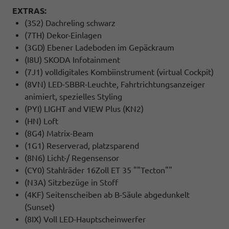
EXTRAS:
(3S2) Dachreling schwarz
(7TH) Dekor-Einlagen
(3GD) Ebener Ladeboden im Gepäckraum
(I8U) SKODA Infotainment
(7J1) volldigitales Kombiinstrument (virtual Cockpit)
(8VN) LED-SBBR-Leuchte, Fahrtrichtungsanzeiger
animiert, spezielles Styling
(PYI) LIGHT and VIEW Plus (KN2)
(HN) Loft
(8G4) Matrix-Beam
(1G1) Reserverad, platzsparend
(8N6) Licht-/ Regensensor
(CY0) Stahlräder 16Zoll ET 35 ""Tecton""
(N3A) Sitzbezüge in Stoff
(4KF) Seitenscheiben ab B-Säule abgedunkelt
(Sunset)
(8IX) Voll LED-Hauptscheinwerfer