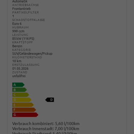
Automatik
ANTRIEBSACHSE
Frontantrieb
PARTIKELFILTER
1
SCHADSTOFFKLASSE
Euro 6
HUBRAUM
999 ccm
LEISTUNG
85 kW (116 PS)
KRAFTSTOFF
Benzin
KATEGORIE
SUV/Geländewagen/Pickup
KILOMETERSTAND
10 km
ERSTZULASSUNG
01.05.2026
ZUSTAND
unfallfrei
Verbrauch kombiniert:
5,60 l/100km
Verbrauch Innenstadt:
7,00 l/100km
Verbrauch Stadtrand:
5,40 l/100km