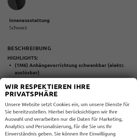
Innenausstattung
Schwarz
BESCHREIBUNG
HIGHLIGHTS:
(1M6) Anhängevorrichtung schwenkbar (elektr.
auslösbar)
(9AK) Klimaautomatik (Climatronic mit
WIR RESPEKTIEREN IHRE
Stauluftregelung)
PRIVATSPHÄRE
(QR9) Verkehrszeichenerkennung
(KA2) Rückfahrkamera
Unsere Website setzt Cookies ein, um unsere Dienste für
(4A3) Sitzheizung für Vordersitze
Sie bereitzustellen. Hierbei berücksichtigen wir Ihre
(6I1) Spurhalteassistent - Lane Assist (ohne
Auswahl und verarbeiten nur die Daten für Marketing,
HOD)
Analytics und Personalisierung, für die Sie uns Ihr
Einverständnis geben. Sie können Ihre Einwilligung