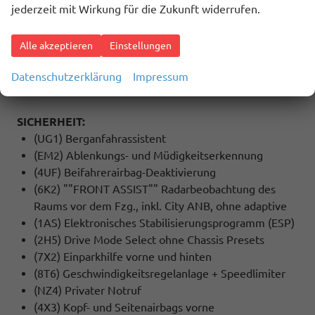
MULTIMEDIA UND KOMMUNIKATION:
jederzeit mit Wirkung für die Zukunft widerrufen.
(QV3) DAB - Digitaler Radioempfang
(9ZX) Bluetooth
Alle akzeptieren
Einstellungen
(9WJ) Wired & Wireless Smart Link+ (Navigation
über App Connect möglich (kompatibles
Datenschutzerklärung
Impressum
Smartphone erforderlich))
SICHERHEIT:
(UG1) Berganfahrassistent
(EM2) Ablenkungs- und Müdigkeitserkennung
(4UF) Beifahrerairbag-Deaktivierung
(6K2) ""FRONT ASSIST"" Radarbeobachtung des
Raums vor dem Fzg., inkl. City ANB, ohne adaptive
(1AS) Elektronisches Stabilisierungsprogramm (ESP)
(2H5) Drive Mode Select ohne Chassis Presets
(7X2) Einparkhilfe vorne und hinten
(8T6) Geschwindigkeitsregelanlage + Speedlimiter
(NZ4) Privater Notruf
(4X3) Kopf- und Seitenairbags vorne