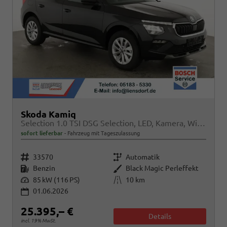
Skoda Kamiq
Selection 1.0 TSI DSG Selection, LED, Kamera, Winter, Ladeboden, 16-Zoll, 4.J-Garantie
sofort lieferbar
Fahrzeug mit Tageszulassung
Fahrzeugnr.
Getriebe
33570
Automatik
Kraftstoff
Außenfarbe
Benzin
Black Magic Perleffekt
Leistung
Kilometerstand
85 kW (116 PS)
10 km
01.06.2026
25.395,– €
Details
incl. 19% MwSt.