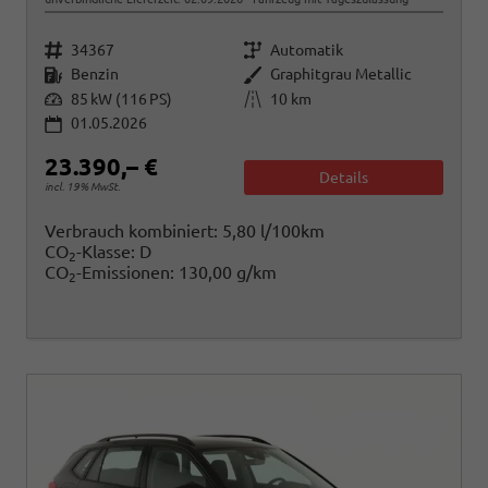
Fahrzeugnr.
Getriebe
34367
Automatik
Kraftstoff
Außenfarbe
Benzin
Graphitgrau Metallic
Leistung
Kilometerstand
85 kW (116 PS)
10 km
01.05.2026
23.390,– €
Details
incl. 19% MwSt.
Verbrauch kombiniert:
5,80 l/100km
CO
-Klasse:
D
2
CO
-Emissionen:
130,00 g/km
2