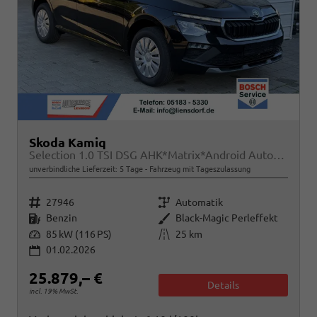
Skoda Kamiq
Selection 1.0 TSI DSG AHK*Matrix*Android Auto*SHZ*Kamera*Keyless*2Z Klimaauto*
unverbindliche Lieferzeit:
5 Tage
Fahrzeug mit Tageszulassung
Fahrzeugnr.
Getriebe
27946
Automatik
Kraftstoff
Außenfarbe
Benzin
Black-Magic Perleffekt
Leistung
Kilometerstand
85 kW (116 PS)
25 km
01.02.2026
25.879,– €
Details
incl. 19% MwSt.