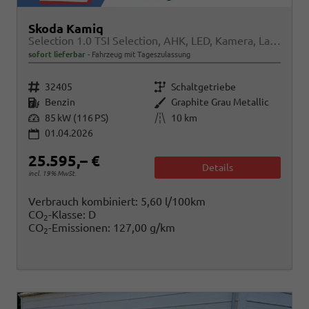
Skoda Kamiq
Selection 1.0 TSI Selection, AHK, LED, Kamera, Ladeboden, Winter
sofort lieferbar
Fahrzeug mit Tageszulassung
Fahrzeugnr.
Getriebe
32405
Schaltgetriebe
Kraftstoff
Außenfarbe
Benzin
Graphite Grau Metallic
Leistung
Kilometerstand
85 kW (116 PS)
10 km
01.04.2026
25.595,– €
Details
incl. 19% MwSt.
Verbrauch kombiniert:
5,60 l/100km
CO
-Klasse:
D
2
CO
-Emissionen:
127,00 g/km
2