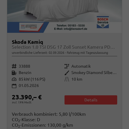
Skoda Kamiq
Selection 1.0 TSI DSG 17 Zoll Sunset Kamera PDC v+h
unverbindliche Lieferzeit:
02.09.2026
Fahrzeug mit Tageszulassung
Fahrzeugnr.
Getriebe
33888
Automatik
Kraftstoff
Außenfarbe
Benzin
Smokey Diamond Silber Metallic
Leistung
Kilometerstand
85 kW (116 PS)
10 km
01.05.2026
23.390,– €
Details
incl. 19% MwSt.
Verbrauch kombiniert:
5,80 l/100km
CO
-Klasse:
D
2
CO
-Emissionen:
130,00 g/km
2