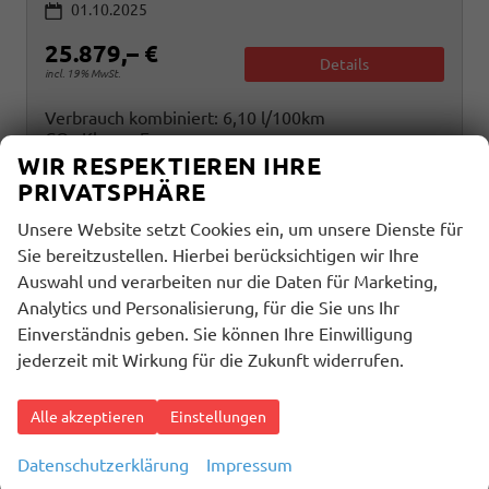
01.10.2025
25.879,– €
Details
incl. 19% MwSt.
Verbrauch kombiniert:
6,10 l/100km
CO
-Klasse:
E
2
CO
-Emissionen:
138,00 g/km
WIR RESPEKTIEREN IHRE
2
PRIVATSPHÄRE
Unsere Website setzt Cookies ein, um unsere Dienste für
Sie bereitzustellen. Hierbei berücksichtigen wir Ihre
Auswahl und verarbeiten nur die Daten für Marketing,
Analytics und Personalisierung, für die Sie uns Ihr
Einverständnis geben. Sie können Ihre Einwilligung
jederzeit mit Wirkung für die Zukunft widerrufen.
Alle akzeptieren
Einstellungen
Datenschutzerklärung
Impressum