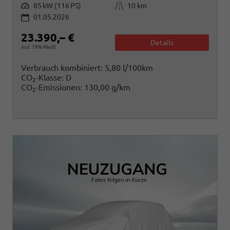
Leistung
Kilometerstand
85 kW (116 PS)
10 km
01.05.2026
23.390,– €
Details
incl. 19% MwSt.
Verbrauch kombiniert:
5,80 l/100km
CO
-Klasse:
D
2
CO
-Emissionen:
130,00 g/km
2