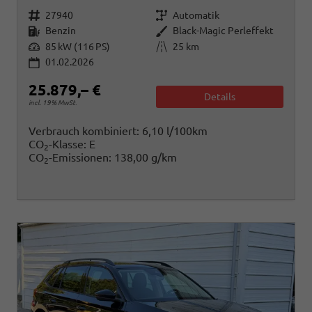
Fahrzeugnr.
Getriebe
27940
Automatik
Kraftstoff
Außenfarbe
Benzin
Black-Magic Perleffekt
Leistung
Kilometerstand
85 kW (116 PS)
25 km
01.02.2026
25.879,– €
Details
incl. 19% MwSt.
Verbrauch kombiniert:
6,10 l/100km
CO
-Klasse:
E
2
CO
-Emissionen:
138,00 g/km
2