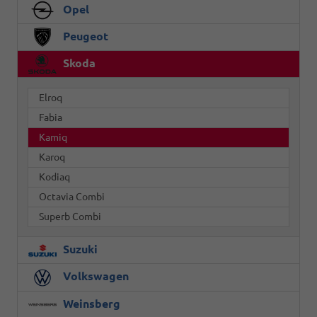
Opel
Peugeot
Skoda
Elroq
Fabia
Kamiq
Karoq
Kodiaq
Octavia Combi
Superb Combi
Suzuki
Volkswagen
Weinsberg