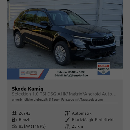
Skoda Kamiq
Selection 1.0 TSI DSG AHK*Matrix*Android Auto*SHZ*Kamera*Keyless*2Z Klimaauto*
unverbindliche Lieferzeit:
5 Tage
Fahrzeug mit Tageszulassung
Fahrzeugnr.
Getriebe
26742
Automatik
Kraftstoff
Außenfarbe
Benzin
Black-Magic Perleffekt
Leistung
Kilometerstand
85 kW (116 PS)
25 km