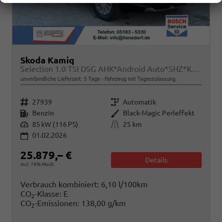
Skoda Kamiq
Selection 1.0 TSI DSG AHK*Android Auto*SHZ*Kamera*Keyless*2Z Klimaauto*
unverbindliche Lieferzeit:
5 Tage
Fahrzeug mit Tageszulassung
Fahrzeugnr.
Getriebe
27939
Automatik
Kraftstoff
Außenfarbe
Benzin
Black-Magic Perleffekt
Leistung
Kilometerstand
85 kW (116 PS)
25 km
01.02.2026
25.879,– €
Details
incl. 19% MwSt.
Verbrauch kombiniert:
6,10 l/100km
CO
-Klasse:
E
2
CO
-Emissionen:
138,00 g/km
2