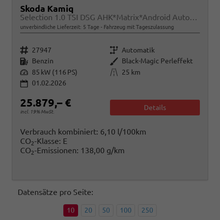
Skoda Kamiq
Selection 1.0 TSI DSG AHK*Matrix*Android Auto*SHZ*Kamera*Keyless*2Z Klimaauto*
unverbindliche Lieferzeit:
5 Tage
Fahrzeug mit Tageszulassung
Fahrzeugnr.
Getriebe
27947
Automatik
Kraftstoff
Außenfarbe
Benzin
Black-Magic Perleffekt
Leistung
Kilometerstand
85 kW (116 PS)
25 km
01.02.2026
25.879,– €
Details
incl. 19% MwSt.
Verbrauch kombiniert:
6,10 l/100km
CO
-Klasse:
E
2
CO
-Emissionen:
138,00 g/km
2
Datensätze pro Seite:
10
20
50
100
250