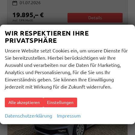
01.07.2026
19.895,– €
Details
incl. 19% MwSt.
WIR RESPEKTIEREN IHRE
Verbrauch kombiniert:
5,50 l/100km
CO
-Klasse:
D
PRIVATSPHÄRE
2
CO
-Emissionen:
123,00 g/km
2
Unsere Website setzt Cookies ein, um unsere Dienste für
Sie bereitzustellen. Hierbei berücksichtigen wir Ihre
Auswahl und verarbeiten nur die Daten für Marketing,
Analytics und Personalisierung, für die Sie uns Ihr
Einverständnis geben. Sie können Ihre Einwilligung
jederzeit mit Wirkung für die Zukunft widerrufen.
Alle akzeptieren
Einstellungen
Datenschutzerklärung
Impressum