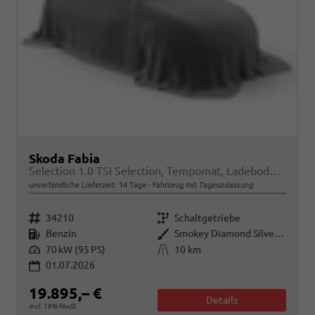
Skoda Fabia
Selection 1.0 TSI Selection, Tempomat, Ladeboden, Park, Winterpaket, SmartLink, 4-J Garantie
unverbindliche Lieferzeit:
14 Tage
Fahrzeug mit Tageszulassung
Fahrzeugnr.
Getriebe
34210
Schaltgetriebe
Kraftstoff
Außenfarbe
Benzin
Smokey Diamond Silver Metallic
Leistung
Kilometerstand
70 kW (95 PS)
10 km
01.07.2026
19.895,– €
Details
incl. 19% MwSt.