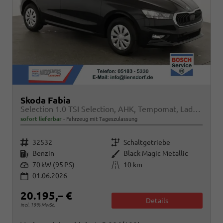
Skoda Fabia
Selection 1.0 TSI Selection, AHK, Tempomat, Ladeboden, Park, Winterpaket, SmartLink, 4-J Garantie
sofort lieferbar
Fahrzeug mit Tageszulassung
Fahrzeugnr.
Getriebe
32532
Schaltgetriebe
Kraftstoff
Außenfarbe
Benzin
Black Magic Metallic
Leistung
Kilometerstand
70 kW (95 PS)
10 km
01.06.2026
20.195,– €
Details
incl. 19% MwSt.