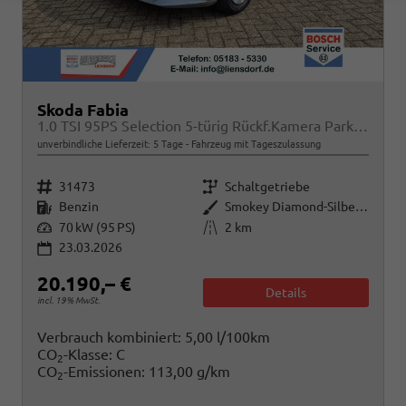
Skoda Fabia
1.0 TSI 95PS Selection 5-türig Rückf.Kamera Parksensoren Sitzheizung Multifunktionslenkrad Klima Skoda-Radio Bluetooth Touchscreen Tempomat Nebelsch. Apple CarPlay + Android Auto
unverbindliche Lieferzeit:
5 Tage
Fahrzeug mit Tageszulassung
Fahrzeugnr.
Getriebe
31473
Schaltgetriebe
Kraftstoff
Außenfarbe
Benzin
Smokey Diamond-Silber Metallic
Leistung
Kilometerstand
70 kW (95 PS)
2 km
23.03.2026
20.190,– €
Details
incl. 19% MwSt.
Verbrauch kombiniert:
5,00 l/100km
CO
-Klasse:
C
2
CO
-Emissionen:
113,00 g/km
2