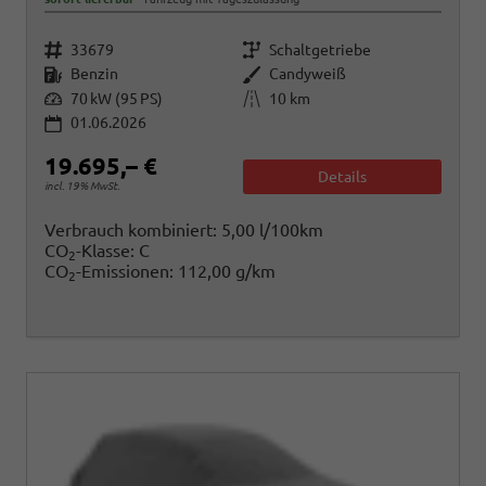
Fahrzeugnr.
Getriebe
33679
Schaltgetriebe
Kraftstoff
Außenfarbe
Benzin
Candyweiß
Leistung
Kilometerstand
70 kW (95 PS)
10 km
01.06.2026
19.695,– €
Details
incl. 19% MwSt.
Verbrauch kombiniert:
5,00 l/100km
CO
-Klasse:
C
2
CO
-Emissionen:
112,00 g/km
2