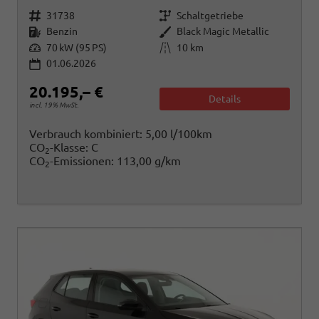
Fahrzeugnr.
Getriebe
31738
Schaltgetriebe
Kraftstoff
Außenfarbe
Benzin
Black Magic Metallic
Leistung
Kilometerstand
70 kW (95 PS)
10 km
01.06.2026
20.195,– €
Details
incl. 19% MwSt.
Verbrauch kombiniert:
5,00 l/100km
CO
-Klasse:
C
2
CO
-Emissionen:
113,00 g/km
2