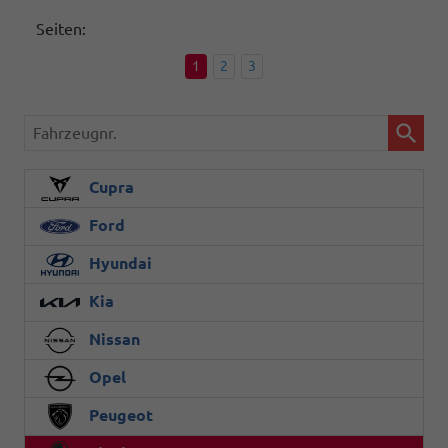
Seiten:
1
2
3
Fahrzeugnr.
Cupra
Ford
Hyundai
Kia
Nissan
Opel
Peugeot