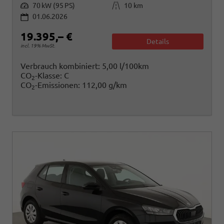
Leistung
Kilometerstand
70 kW (95 PS)
10 km
01.06.2026
19.395,– €
Details
incl. 19% MwSt.
Verbrauch kombiniert:
5,00 l/100km
CO
-Klasse:
C
2
CO
-Emissionen:
112,00 g/km
2