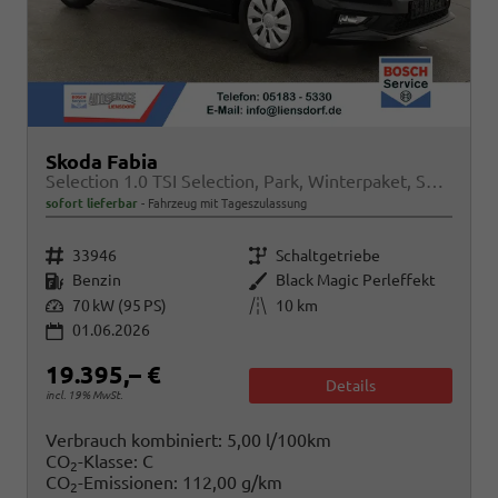
Skoda Fabia
Selection 1.0 TSI Selection, Park, Winterpaket, SmartLink, 4 J.-Garantie
sofort lieferbar
Fahrzeug mit Tageszulassung
Fahrzeugnr.
Getriebe
33946
Schaltgetriebe
Kraftstoff
Außenfarbe
Benzin
Black Magic Perleffekt
Leistung
Kilometerstand
70 kW (95 PS)
10 km
01.06.2026
19.395,– €
Details
incl. 19% MwSt.
Verbrauch kombiniert:
5,00 l/100km
CO
-Klasse:
C
2
CO
-Emissionen:
112,00 g/km
2