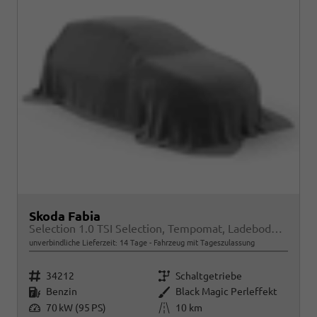
Skoda Fabia
Selection 1.0 TSI Selection, Tempomat, Ladeboden, Park, Winterpaket, SmartLink, 4-J Garantie
unverbindliche Lieferzeit:
14 Tage
Fahrzeug mit Tageszulassung
Fahrzeugnr.
Getriebe
34212
Schaltgetriebe
Kraftstoff
Außenfarbe
Benzin
Black Magic Perleffekt
Leistung
Kilometerstand
70 kW (95 PS)
10 km