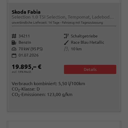
Skoda Fabia
Selection 1.0 TSI Selection, Tempomat, Ladeboden, Park, Winterpaket, SmartLink, 4-J Garantie
unverbindliche Lieferzeit:
14 Tage
Fahrzeug mit Tageszulassung
Fahrzeugnr.
Getriebe
34211
Schaltgetriebe
Kraftstoff
Außenfarbe
Benzin
Race Blau Metallic
Leistung
Kilometerstand
70 kW (95 PS)
10 km
01.07.2026
19.895,– €
Details
incl. 19% MwSt.
Verbrauch kombiniert:
5,50 l/100km
CO
-Klasse:
D
2
CO
-Emissionen:
123,00 g/km
2