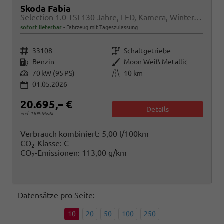
Skoda Fabia
Selection 1.0 TSI 130 Jahre, LED, Kamera, Winter, Sunset, 15-Zoll
sofort lieferbar
Fahrzeug mit Tageszulassung
Fahrzeugnr.
Getriebe
33108
Schaltgetriebe
Kraftstoff
Außenfarbe
Benzin
Moon Weiß Metallic
Leistung
Kilometerstand
70 kW (95 PS)
10 km
01.05.2026
20.695,– €
Details
incl. 19% MwSt.
Verbrauch kombiniert:
5,00 l/100km
CO
-Klasse:
C
2
CO
-Emissionen:
113,00 g/km
2
Datensätze pro Seite:
10
20
50
100
250