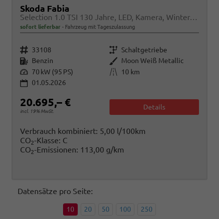
Skoda Fabia
Selection 1.0 TSI 130 Jahre, LED, Kamera, Winter, Sunset, 15-Zoll
sofort lieferbar
Fahrzeug mit Tageszulassung
Fahrzeugnr.
Getriebe
33108
Schaltgetriebe
Kraftstoff
Außenfarbe
Benzin
Moon Weiß Metallic
Leistung
Kilometerstand
70 kW (95 PS)
10 km
01.05.2026
20.695,– €
Details
incl. 19% MwSt.
Verbrauch kombiniert:
5,00 l/100km
CO
-Klasse:
C
2
CO
-Emissionen:
113,00 g/km
2
Datensätze pro Seite:
10
20
50
100
250