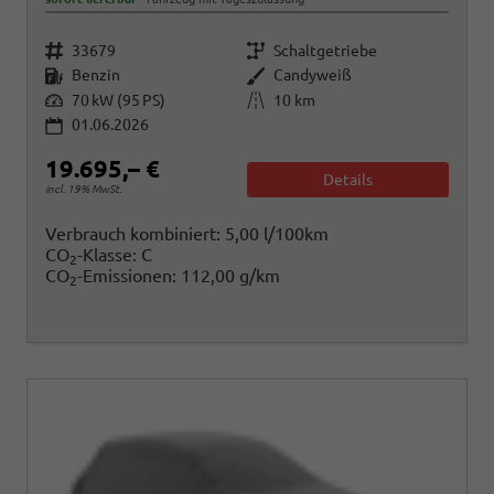
Fahrzeugnr.
Getriebe
33679
Schaltgetriebe
Kraftstoff
Außenfarbe
Benzin
Candyweiß
Leistung
Kilometerstand
70 kW (95 PS)
10 km
01.06.2026
19.695,– €
Details
incl. 19% MwSt.
Verbrauch kombiniert:
5,00 l/100km
CO
-Klasse:
C
2
CO
-Emissionen:
112,00 g/km
2