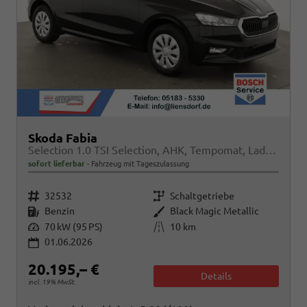
Skoda Fabia
Selection 1.0 TSI Selection, AHK, Tempomat, Ladeboden, Park, Winterpaket, SmartLink, 4-J Garantie
sofort lieferbar
Fahrzeug mit Tageszulassung
Fahrzeugnr.
Getriebe
32532
Schaltgetriebe
Kraftstoff
Außenfarbe
Benzin
Black Magic Metallic
Leistung
Kilometerstand
70 kW (95 PS)
10 km
01.06.2026
20.195,– €
Details
incl. 19% MwSt.