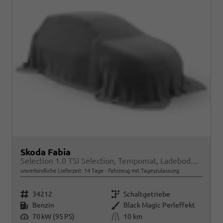
Skoda Fabia
Selection 1.0 TSI Selection, Tempomat, Ladeboden, Park, Winterpaket, SmartLink, 4-J Garantie
unverbindliche Lieferzeit:
14 Tage
Fahrzeug mit Tageszulassung
Fahrzeugnr.
Getriebe
34212
Schaltgetriebe
Kraftstoff
Außenfarbe
Benzin
Black Magic Perleffekt
Leistung
Kilometerstand
70 kW (95 PS)
10 km