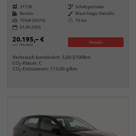
Fahrzeugnr.
Getriebe
31738
Schaltgetriebe
Kraftstoff
Außenfarbe
Benzin
Black Magic Metallic
Leistung
Kilometerstand
70 kW (95 PS)
10 km
01.06.2026
20.195,– €
Details
incl. 19% MwSt.
Verbrauch kombiniert:
5,00 l/100km
CO
-Klasse:
C
2
CO
-Emissionen:
113,00 g/km
2