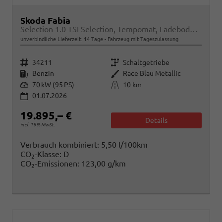
Skoda Fabia
Selection 1.0 TSI Selection, Tempomat, Ladeboden, Park, Winterpaket, SmartLink, 4-J Garantie
unverbindliche Lieferzeit:
14 Tage
Fahrzeug mit Tageszulassung
Fahrzeugnr.
Getriebe
34211
Schaltgetriebe
Kraftstoff
Außenfarbe
Benzin
Race Blau Metallic
Leistung
Kilometerstand
70 kW (95 PS)
10 km
01.07.2026
19.895,– €
Details
incl. 19% MwSt.
Verbrauch kombiniert:
5,50 l/100km
CO
-Klasse:
D
2
CO
-Emissionen:
123,00 g/km
2