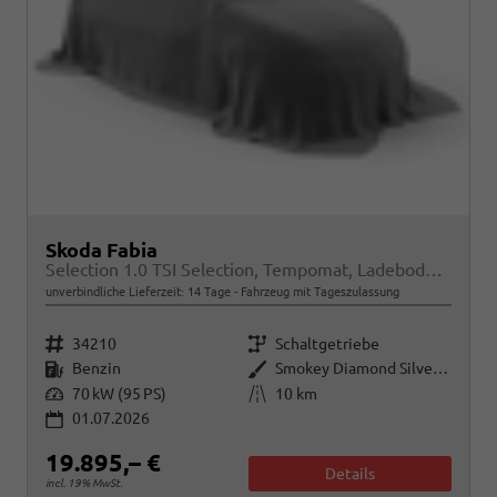
Skoda Fabia
Selection 1.0 TSI Selection, Tempomat, Ladeboden, Park, Winterpaket, SmartLink, 4-J Garantie
unverbindliche Lieferzeit:
14 Tage
Fahrzeug mit Tageszulassung
Fahrzeugnr.
Getriebe
34210
Schaltgetriebe
Kraftstoff
Außenfarbe
Benzin
Smokey Diamond Silver Metallic
Leistung
Kilometerstand
70 kW (95 PS)
10 km
01.07.2026
19.895,– €
Details
incl. 19% MwSt.