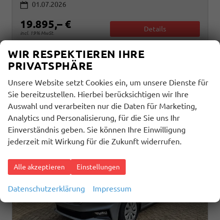
01.07.2026
19.895,– €
Details
incl. 19% MwSt.
WIR RESPEKTIEREN IHRE
Verbrauch kombiniert:
5,50 l/100km
CO
-Klasse:
D
PRIVATSPHÄRE
2
CO
-Emissionen:
123,00 g/km
2
Unsere Website setzt Cookies ein, um unsere Dienste für
Sie bereitzustellen. Hierbei berücksichtigen wir Ihre
Auswahl und verarbeiten nur die Daten für Marketing,
Analytics und Personalisierung, für die Sie uns Ihr
Einverständnis geben. Sie können Ihre Einwilligung
jederzeit mit Wirkung für die Zukunft widerrufen.
Alle akzeptieren
Einstellungen
Datenschutzerklärung
Impressum