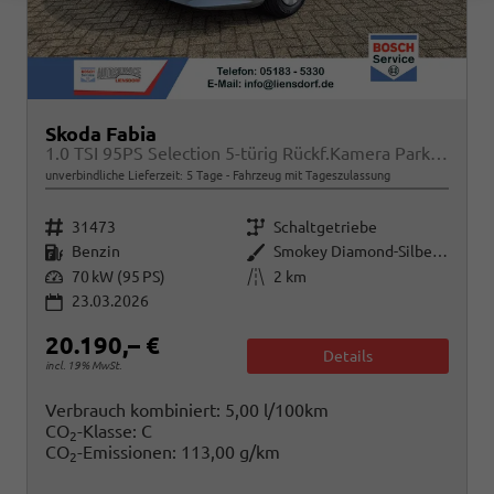
Skoda Fabia
1.0 TSI 95PS Selection 5-türig Rückf.Kamera Parksensoren Sitzheizung Multifunktionslenkrad Klima Skoda-Radio Bluetooth Touchscreen Tempomat Nebelsch. Apple CarPlay + Android Auto
unverbindliche Lieferzeit:
5 Tage
Fahrzeug mit Tageszulassung
Fahrzeugnr.
Getriebe
31473
Schaltgetriebe
Kraftstoff
Außenfarbe
Benzin
Smokey Diamond-Silber Metallic
Leistung
Kilometerstand
70 kW (95 PS)
2 km
23.03.2026
20.190,– €
Details
incl. 19% MwSt.
Verbrauch kombiniert:
5,00 l/100km
CO
-Klasse:
C
2
CO
-Emissionen:
113,00 g/km
2