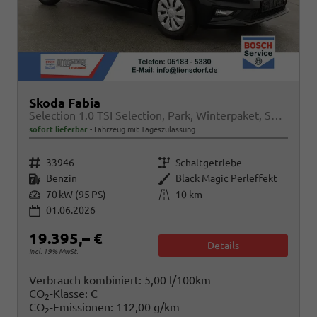
Skoda Fabia
Selection 1.0 TSI Selection, Park, Winterpaket, SmartLink, 4 J.-Garantie
sofort lieferbar
Fahrzeug mit Tageszulassung
Fahrzeugnr.
Getriebe
33946
Schaltgetriebe
Kraftstoff
Außenfarbe
Benzin
Black Magic Perleffekt
Leistung
Kilometerstand
70 kW (95 PS)
10 km
01.06.2026
19.395,– €
Details
incl. 19% MwSt.
Verbrauch kombiniert:
5,00 l/100km
CO
-Klasse:
C
2
CO
-Emissionen:
112,00 g/km
2