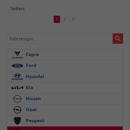
Seiten:
1
2
3
Fahrzeugnr.
Cupra
Ford
Hyundai
Kia
Nissan
Opel
Peugeot