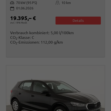
Leistung
Kilometerstand
70 kW (95 PS)
10 km
01.06.2026
19.395,– €
Details
incl. 19% MwSt.
Verbrauch kombiniert:
5,00 l/100km
CO
-Klasse:
C
2
CO
-Emissionen:
112,00 g/km
2