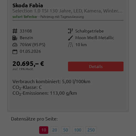
Skoda Fabia
Selection 1.0 TSI 130 Jahre, LED, Kamera, Winter, Sunset, 15-Zoll
sofort lieferbar
Fahrzeug mit Tageszulassung
Fahrzeugnr.
Getriebe
33108
Schaltgetriebe
Kraftstoff
Außenfarbe
Benzin
Moon Weiß Metallic
Leistung
Kilometerstand
70 kW (95 PS)
10 km
01.05.2026
20.695,– €
Details
incl. 19% MwSt.
Verbrauch kombiniert:
5,00 l/100km
CO
-Klasse:
C
2
CO
-Emissionen:
113,00 g/km
2
Datensätze pro Seite:
10
20
50
100
250