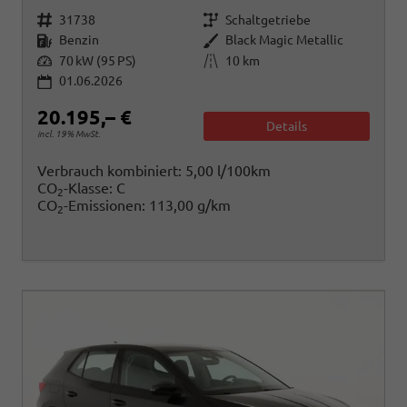
Fahrzeugnr.
Getriebe
31738
Schaltgetriebe
Kraftstoff
Außenfarbe
Benzin
Black Magic Metallic
Leistung
Kilometerstand
70 kW (95 PS)
10 km
01.06.2026
20.195,– €
Details
incl. 19% MwSt.
Verbrauch kombiniert:
5,00 l/100km
CO
-Klasse:
C
2
CO
-Emissionen:
113,00 g/km
2