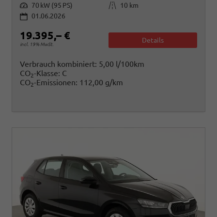
Leistung
Kilometerstand
70 kW (95 PS)
10 km
01.06.2026
19.395,– €
Details
incl. 19% MwSt.
Verbrauch kombiniert:
5,00 l/100km
CO
-Klasse:
C
2
CO
-Emissionen:
112,00 g/km
2