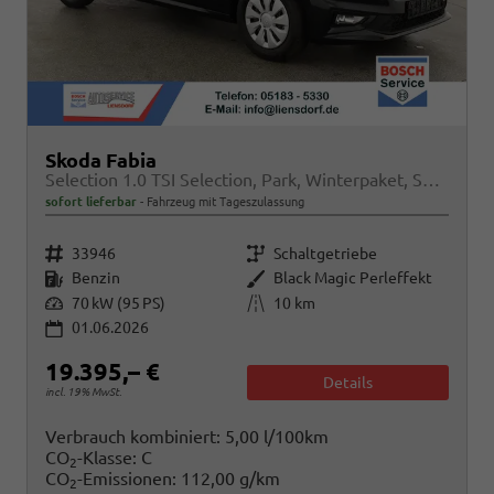
Skoda Fabia
Selection 1.0 TSI Selection, Park, Winterpaket, SmartLink, 4 J.-Garantie
sofort lieferbar
Fahrzeug mit Tageszulassung
Fahrzeugnr.
Getriebe
33946
Schaltgetriebe
Kraftstoff
Außenfarbe
Benzin
Black Magic Perleffekt
Leistung
Kilometerstand
70 kW (95 PS)
10 km
01.06.2026
19.395,– €
Details
incl. 19% MwSt.
Verbrauch kombiniert:
5,00 l/100km
CO
-Klasse:
C
2
CO
-Emissionen:
112,00 g/km
2