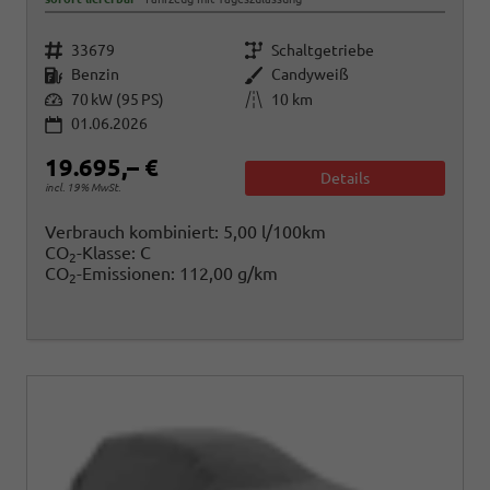
Fahrzeugnr.
Getriebe
33679
Schaltgetriebe
Kraftstoff
Außenfarbe
Benzin
Candyweiß
Leistung
Kilometerstand
70 kW (95 PS)
10 km
01.06.2026
19.695,– €
Details
incl. 19% MwSt.
Verbrauch kombiniert:
5,00 l/100km
CO
-Klasse:
C
2
CO
-Emissionen:
112,00 g/km
2