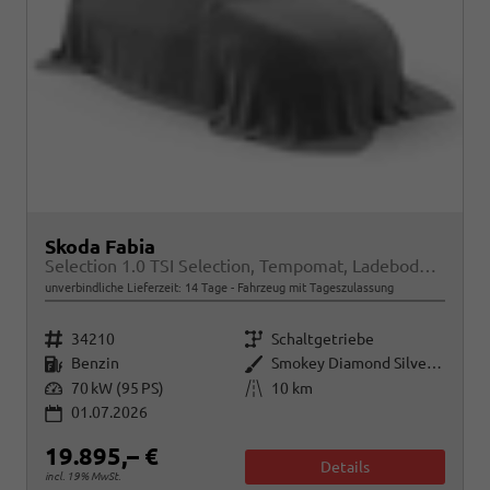
Skoda Fabia
Selection 1.0 TSI Selection, Tempomat, Ladeboden, Park, Winterpaket, SmartLink, 4-J Garantie
unverbindliche Lieferzeit:
14 Tage
Fahrzeug mit Tageszulassung
Fahrzeugnr.
Getriebe
34210
Schaltgetriebe
Kraftstoff
Außenfarbe
Benzin
Smokey Diamond Silver Metallic
Leistung
Kilometerstand
70 kW (95 PS)
10 km
01.07.2026
19.895,– €
Details
incl. 19% MwSt.