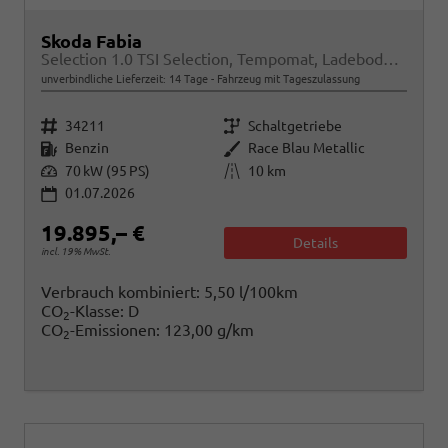
Skoda Fabia
Selection 1.0 TSI Selection, Tempomat, Ladeboden, Park, Winterpaket, SmartLink, 4-J Garantie
unverbindliche Lieferzeit:
14 Tage
Fahrzeug mit Tageszulassung
Fahrzeugnr.
Getriebe
34211
Schaltgetriebe
Kraftstoff
Außenfarbe
Benzin
Race Blau Metallic
Leistung
Kilometerstand
70 kW (95 PS)
10 km
01.07.2026
19.895,– €
Details
incl. 19% MwSt.
Verbrauch kombiniert:
5,50 l/100km
CO
-Klasse:
D
2
CO
-Emissionen:
123,00 g/km
2