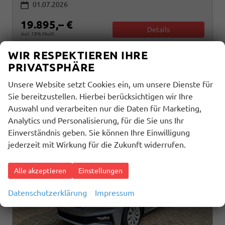
01.07.2026
19.895,– €
Details
incl. 19% MwSt.
WIR RESPEKTIEREN IHRE
Verbrauch kombiniert:
5,50 l/100km
CO
-Klasse:
D
PRIVATSPHÄRE
2
CO
-Emissionen:
123,00 g/km
2
Unsere Website setzt Cookies ein, um unsere Dienste für
Sie bereitzustellen. Hierbei berücksichtigen wir Ihre
Auswahl und verarbeiten nur die Daten für Marketing,
Analytics und Personalisierung, für die Sie uns Ihr
Einverständnis geben. Sie können Ihre Einwilligung
jederzeit mit Wirkung für die Zukunft widerrufen.
Alle akzeptieren
Einstellungen
Datenschutzerklärung
Impressum