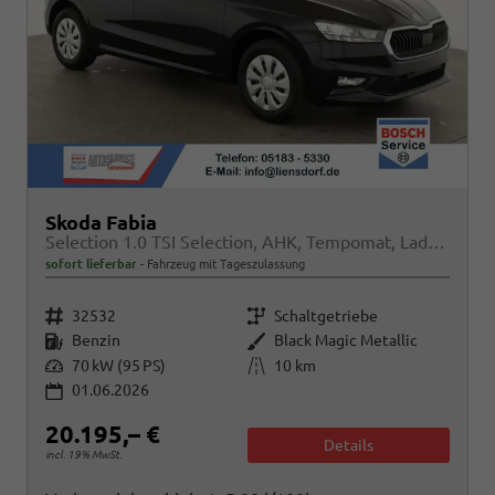
Skoda Fabia
Selection 1.0 TSI Selection, AHK, Tempomat, Ladeboden, Park, Winterpaket, SmartLink, 4-J Garantie
sofort lieferbar
Fahrzeug mit Tageszulassung
Fahrzeugnr.
Getriebe
32532
Schaltgetriebe
Kraftstoff
Außenfarbe
Benzin
Black Magic Metallic
Leistung
Kilometerstand
70 kW (95 PS)
10 km
01.06.2026
20.195,– €
Details
incl. 19% MwSt.