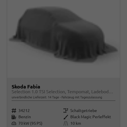
Skoda Fabia
Selection 1.0 TSI Selection, Tempomat, Ladeboden, Park, Winterpaket, SmartLink, 4-J Garantie
unverbindliche Lieferzeit:
14 Tage
Fahrzeug mit Tageszulassung
Fahrzeugnr.
Getriebe
34212
Schaltgetriebe
Kraftstoff
Außenfarbe
Benzin
Black Magic Perleffekt
Leistung
Kilometerstand
70 kW (95 PS)
10 km