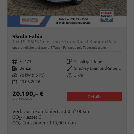
Skoda Fabia
1.0 TSI 95PS Selection 5-türig Rückf.Kamera Parksensoren Sitzheizung Multifunktionslenkrad Klima Skoda-Radio Bluetooth Touchscreen Tempomat Nebelsch. Apple CarPlay + Android Auto
unverbindliche Lieferzeit:
5 Tage
Fahrzeug mit Tageszulassung
Fahrzeugnr.
Getriebe
31473
Schaltgetriebe
Kraftstoff
Außenfarbe
Benzin
Smokey Diamond-Silber Metallic
Leistung
Kilometerstand
70 kW (95 PS)
2 km
23.03.2026
20.190,– €
Details
incl. 19% MwSt.
Verbrauch kombiniert:
5,00 l/100km
CO
-Klasse:
C
2
CO
-Emissionen:
113,00 g/km
2