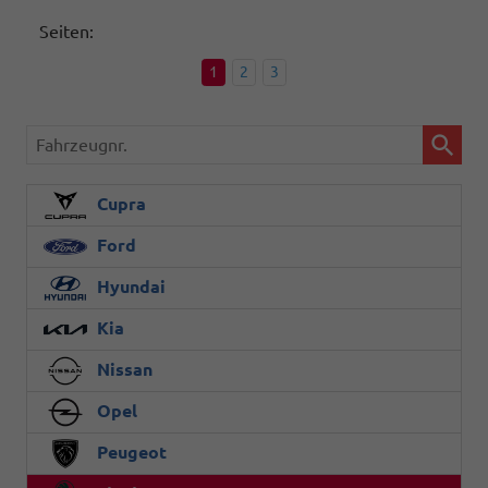
Seiten:
1
2
3
Fahrzeugnr.
Cupra
Ford
Hyundai
Kia
Nissan
Opel
Peugeot