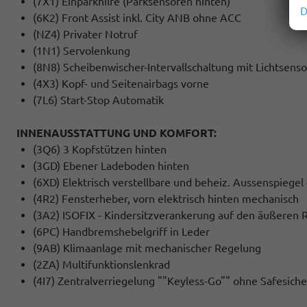
(7X1) Einparkhilfe (Parksensoren hinten)
D
(6K2) Front Assist inkl. City ANB ohne ACC
(NZ4) Privater Notruf
(1N1) Servolenkung
(8N8) Scheibenwischer-Intervallschaltung mit Lichtsenso
(4X3) Kopf- und Seitenairbags vorne
(7L6) Start-Stop Automatik
INNENAUSSTATTUNG UND KOMFORT:
(3Q6) 3 Kopfstützen hinten
(3GD) Ebener Ladeboden hinten
(6XD) Elektrisch verstellbare und beheiz. Aussenspiegel 
(4R2) Fensterheber, vorn elektrisch hinten mechanisch
(3A2) ISOFIX - Kindersitzverankerung auf den äußeren R
(6PC) Handbremshebelgriff in Leder
(9AB) Klimaanlage mit mechanischer Regelung
(2ZA) Multifunktionslenkrad
(4I7) Zentralverriegelung ""Keyless-Go"" ohne Safesich