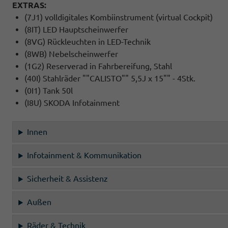
EXTRAS:
(7J1) volldigitales Kombiinstrument (virtual Cockpit)
(8IT) LED Hauptscheinwerfer
(8VG) Rückleuchten in LED-Technik
(8WB) Nebelscheinwerfer
(1G2) Reserverad in Fahrbereifung, Stahl
(40I) Stahlräder ""CALISTO"" 5,5J x 15"" - 4Stk.
(0I1) Tank 50l
(I8U) SKODA Infotainment
Innen
Infotainment & Kommunikation
Sicherheit & Assistenz
Außen
Räder & Technik