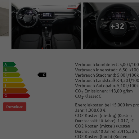
+32
Verbrauch kombiniert:
5,00 l/10
Verbrauch Innenstadt:
6,50 l/10
Verbrauch Stadtrand:
5,00 l/100
Verbrauch Landstraße:
4,30 l/10
Verbrauch Autobahn:
5,10 l/100
CO
-Emissionen:
113,00 g/km
2
CO
-Klasse:
C
2
Energiekosten bei 15.000 km pr
Download
Jahr:
1.308,00 €
CO2 Kosten (niedrig)
(Kosten
:
1.017,- €
Durchschnitt 10 Jahre)
CO2 Kosten (mittel)
(Kosten
:
2.415,38 €
Durchschnitt 10 Jahre)
CO2 Kosten (hoch)
(Kosten