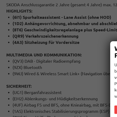
SKODA Anschlussgarantie 2 Jahre (gesamt 4 Jahre) max. 1
HIGHLIGHTS:
(6I1) Spurhalteassistent - Lane Assist (ohne HOD)
(1D2) Anhängevorrichtung, abnehmbar und abschlie
(8T6) Geschwindigkeitsregelanlage plus Speed-Limi
(QR9) Verkehrszeichenerkennung
(4A3) Sitzheizung für Vordersitze
MULTIMEDIA UND KOMMUNIKATION:
(QV3) DAB - Digitaler Radioempfang
U
(9ZX) Bluetooth
b
(9WJ) Wired & Wireless Smart Link+ (Navigation über A
v
P
SICHERHEIT:
k
(UG1) Berganfahrassistent
w
(EM2) Ablenkungs- und Müdigkeitserkennung
(4UF) Airbag FS und BFS, ohne Knieairbag, mit BFS-Dea
(1AS) Elektronisches Stabilisierungsprogramm (ESP)