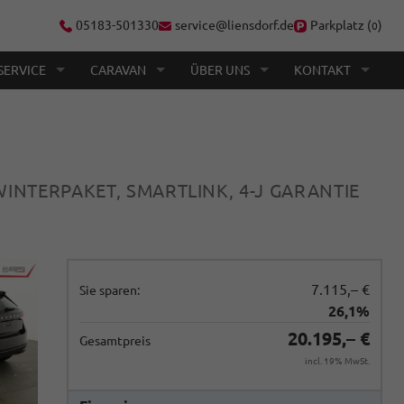
05183-501330
service@liensdorf.de
Parkplatz (
)
0
SERVICE
CARAVAN
ÜBER UNS
KONTAKT
WINTERPAKET, SMARTLINK, 4-J GARANTIE
7.115,– €
Sie sparen:
26,1%
20.195,– €
Gesamtpreis
incl. 19% MwSt.