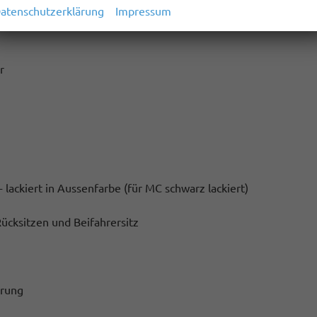
atenschutzerklärung
Impressum
r
- lackiert in Aussenfarbe (für MC schwarz lackiert)
ücksitzen und Beifahrersitz
erung