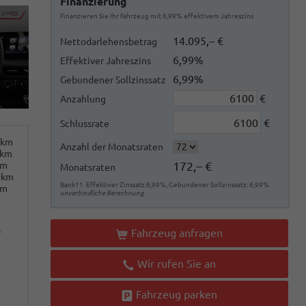
Finanzierung
Finanzieren Sie Ihr Fahrzeug mit 6,99% effektivem Jahreszins
14.095,– €
Nettodarlehensbetrag
6,99%
Effektiver Jahreszins
6,99%
Gebundener Sollzinssatz
€
Anzahlung
€
Schlussrate
0km
Anzahl der Monatsraten
0km
172,– €
km
Monatsraten
0km
Bank11. Effektiver Zinssatz:6,99%, Gebundener Sollzinssatz: 6,99%
km
unverbindliche Berechnung
o
Fahrzeug anfragen
Wir rufen Sie an
Fahrzeug parken