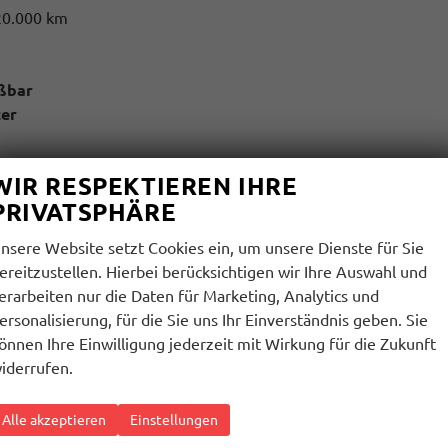
20.000 km
ßbar
ter
WIR RESPEKTIEREN IHRE
PRIVATSPHÄRE
nsere Website setzt Cookies ein, um unsere Dienste für Sie
ereitzustellen. Hierbei berücksichtigen wir Ihre Auswahl und
pp Connect möglich (kompatibles Smartphone erforderlich))
erarbeiten nur die Daten für Marketing, Analytics und
ersonalisierung, für die Sie uns Ihr Einverständnis geben. Sie
önnen Ihre Einwilligung jederzeit mit Wirkung für die Zukunft
iderrufen.
ktivierung
Alle akzeptieren
Einstellungen