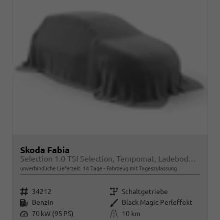
Skoda Fabia
Selection 1.0 TSI Selection, Tempomat, Ladeboden, Park, Winterpaket, SmartLink, 4-J Garantie
unverbindliche Lieferzeit:
14 Tage
Fahrzeug mit Tageszulassung
Fahrzeugnr.
Getriebe
34212
Schaltgetriebe
Kraftstoff
Außenfarbe
Benzin
Black Magic Perleffekt
Leistung
Kilometerstand
70 kW (95 PS)
10 km