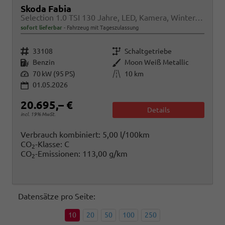
Skoda Fabia
Selection 1.0 TSI 130 Jahre, LED, Kamera, Winter, Sunset, 15-Zoll
sofort lieferbar
Fahrzeug mit Tageszulassung
Fahrzeugnr.
Getriebe
33108
Schaltgetriebe
Kraftstoff
Außenfarbe
Benzin
Moon Weiß Metallic
Leistung
Kilometerstand
70 kW (95 PS)
10 km
01.05.2026
20.695,– €
Details
incl. 19% MwSt.
Verbrauch kombiniert:
5,00 l/100km
CO
-Klasse:
C
2
CO
-Emissionen:
113,00 g/km
2
Datensätze pro Seite:
10
20
50
100
250