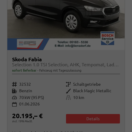
Skoda Fabia
Selection 1.0 TSI Selection, AHK, Tempomat, Ladeboden, Park, Winterpaket, SmartLink, 4-J Garantie
sofort lieferbar
Fahrzeug mit Tageszulassung
Fahrzeugnr.
Getriebe
32532
Schaltgetriebe
Kraftstoff
Außenfarbe
Benzin
Black Magic Metallic
Leistung
Kilometerstand
70 kW (95 PS)
10 km
01.06.2026
20.195,– €
Details
incl. 19% MwSt.