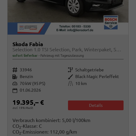
Skoda Fabia
Selection 1.0 TSI Selection, Park, Winterpaket, SmartLink, 4 J.-Garantie
sofort lieferbar
Fahrzeug mit Tageszulassung
Fahrzeugnr.
Getriebe
33946
Schaltgetriebe
Kraftstoff
Außenfarbe
Benzin
Black Magic Perleffekt
Leistung
Kilometerstand
70 kW (95 PS)
10 km
01.06.2026
19.395,– €
Details
incl. 19% MwSt.
Verbrauch kombiniert:
5,00 l/100km
CO
-Klasse:
C
2
CO
-Emissionen:
112,00 g/km
2