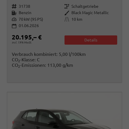
Fahrzeugnr.
Getriebe
31738
Schaltgetriebe
Kraftstoff
Außenfarbe
Benzin
Black Magic Metallic
Leistung
Kilometerstand
70 kW (95 PS)
10 km
01.06.2026
20.195,– €
Details
incl. 19% MwSt.
Verbrauch kombiniert:
5,00 l/100km
CO
-Klasse:
C
2
CO
-Emissionen:
113,00 g/km
2