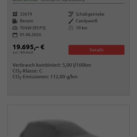
Fahrzeugnr.
Getriebe
33679
Schaltgetriebe
Kraftstoff
Außenfarbe
Benzin
Candyweiß
Leistung
Kilometerstand
70 kW (95 PS)
10 km
01.06.2026
19.695,– €
Details
incl. 19% MwSt.
Verbrauch kombiniert:
5,00 l/100km
CO
-Klasse:
C
2
CO
-Emissionen:
112,00 g/km
2