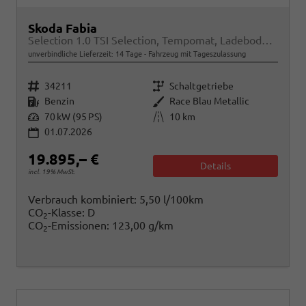
Skoda Fabia
Selection 1.0 TSI Selection, Tempomat, Ladeboden, Park, Winterpaket, SmartLink, 4-J Garantie
unverbindliche Lieferzeit:
14 Tage
Fahrzeug mit Tageszulassung
Fahrzeugnr.
Getriebe
34211
Schaltgetriebe
Kraftstoff
Außenfarbe
Benzin
Race Blau Metallic
Leistung
Kilometerstand
70 kW (95 PS)
10 km
01.07.2026
19.895,– €
Details
incl. 19% MwSt.
Verbrauch kombiniert:
5,50 l/100km
CO
-Klasse:
D
2
CO
-Emissionen:
123,00 g/km
2