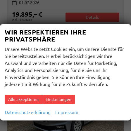
01.07.2026
19.895,– €
Details
incl. 19% MwSt.
WIR RESPEKTIEREN IHRE
Verbrauch kombiniert:
5,50 l/100km
CO
-Klasse:
D
PRIVATSPHÄRE
2
CO
-Emissionen:
123,00 g/km
2
Unsere Website setzt Cookies ein, um unsere Dienste für
Sie bereitzustellen. Hierbei berücksichtigen wir Ihre
Auswahl und verarbeiten nur die Daten für Marketing,
Analytics und Personalisierung, für die Sie uns Ihr
Einverständnis geben. Sie können Ihre Einwilligung
jederzeit mit Wirkung für die Zukunft widerrufen.
Alle akzeptieren
Einstellungen
Datenschutzerklärung
Impressum