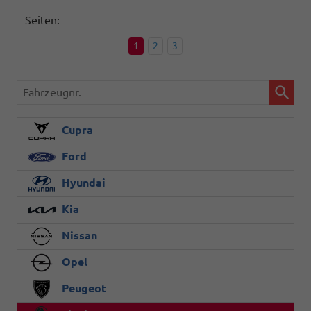
Seiten:
1
2
3
Fahrzeugnr.
Cupra
Ford
Hyundai
Kia
Nissan
Opel
Peugeot