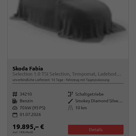
Skoda Fabia
Selection 1.0 TSI Selection, Tempomat, Ladeboden, Park, Winterpaket, SmartLink, 4-J Garantie
unverbindliche Lieferzeit:
14 Tage
Fahrzeug mit Tageszulassung
Fahrzeugnr.
Getriebe
34210
Schaltgetriebe
Kraftstoff
Außenfarbe
Benzin
Smokey Diamond Silver Metallic
Leistung
Kilometerstand
70 kW (95 PS)
10 km
01.07.2026
19.895,– €
Details
incl. 19% MwSt.