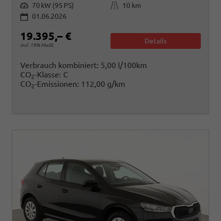
Leistung
Kilometerstand
70 kW (95 PS)
10 km
01.06.2026
19.395,– €
Details
incl. 19% MwSt.
Verbrauch kombiniert:
5,00 l/100km
CO
-Klasse:
C
2
CO
-Emissionen:
112,00 g/km
2