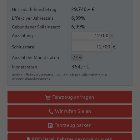
29.740,– €
Nettodarlehensbetrag
6,99%
Effektiver Jahreszins
6,99%
Gebundener Sollzinssatz
€
Anzahlung
€
Schlussrate
Anzahl der Monatsraten
364,– €
Monatsraten
Bank11. Effektiver Zinssatz:6,99%, Gebundener Sollzinssatz: 6,99%
unverbindliche Berechnung
Fahrzeug anfragen
Wir rufen Sie an
Fahrzeug parken
PDF-Datei, Fahrzeugexposé drucken