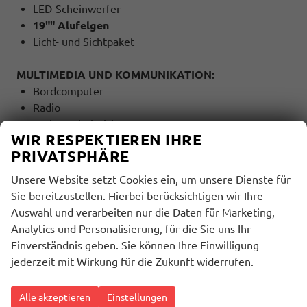
LED-Scheinwerfer
19"" Alufelgen
Licht- und Sichtpaket
MULTIMEDIA UND KOMMUNIKATION:
Bordcomputer
Radio
Freisprecheinrichtung
WIR RESPEKTIEREN IHRE
Bluetooth
PRIVATSPHÄRE
USB Anschluss
Touchscreen
Unsere Website setzt Cookies ein, um unsere Dienste für
Sprachsteuerung
Sie bereitzustellen. Hierbei berücksichtigen wir Ihre
Auswahl und verarbeiten nur die Daten für Marketing,
SICHERHEIT:
Analytics und Personalisierung, für die Sie uns Ihr
ABS
Einverständnis geben. Sie können Ihre Einwilligung
ESP
jederzeit mit Wirkung für die Zukunft widerrufen.
Stabilitätskontrolle
ASC (Traktionskontrolle)
Alle akzeptieren
Einstellungen
ASR (Antriebsschlupfregelung)