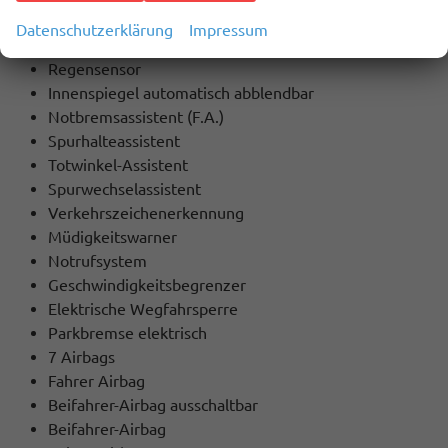
Servolenkung
Datenschutzerklärung
Impressum
Lichtsensor
Regensensor
Innenspiegel automatisch abblendbar
Notbremsassistent (F.A.)
Spurhalteassistent
Totwinkel-Assistent
Spurwechselassistent
Verkehrszeichenerkennung
Müdigkeitswarner
Notrufsystem
Geschwindigkeitsbegrenzer
Elektrische Wegfahrsperre
Parkbremse elektrisch
7 Airbags
Fahrer Airbag
Beifahrer-Airbag ausschaltbar
Beifahrer-Airbag