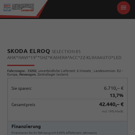
SKODA ELROQ
SELECTION 85
AHK*NAVI*19"*SHZ*KAMERA*ACC*2Z-KLIMAAUTO*LED
Fahrzeugnr.
:
33202
, unverbindliche Lieferzeit:
6 Monate
, Landesversion: EU -
Europa,
Neuwagen
, Zentrallager (extern)
6.710,– €
Sie sparen:
13,7%
42.440,– €
Gesamtpreis
incl. 19% MwSt.
Finanzierung
Finanzieren Sie Ihr Fahrzeug mit 6,99% effektivem Jahreszins