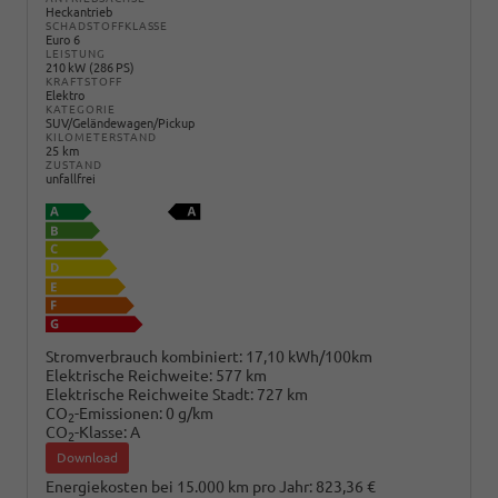
Heckantrieb
SCHADSTOFFKLASSE
Euro 6
LEISTUNG
210 kW (286 PS)
KRAFTSTOFF
Elektro
KATEGORIE
SUV/Geländewagen/Pickup
KILOMETERSTAND
25 km
ZUSTAND
unfallfrei
Stromverbrauch kombiniert:
17,10 kWh/100km
Elektrische Reichweite:
577 km
Elektrische Reichweite Stadt:
727 km
CO
-Emissionen:
0 g/km
2
CO
-Klasse:
A
2
Download
Energiekosten bei 15.000 km pro Jahr:
823,36 €