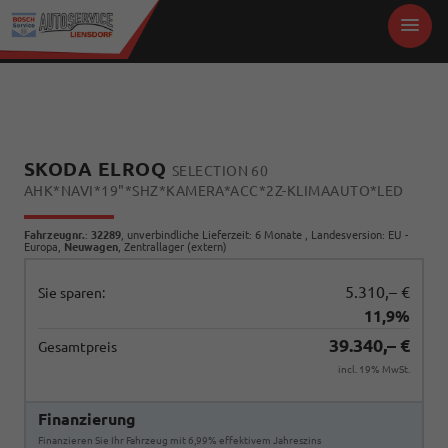
SKODA ELROQ
SELECTION 60
AHK*NAVI*19"*SHZ*KAMERA*ACC*2Z-KLIMAAUTO*LED
Fahrzeugnr.
:
32289
, unverbindliche Lieferzeit:
6 Monate
, Landesversion: EU -
Europa,
Neuwagen
, Zentrallager (extern)
5.310,– €
Sie sparen:
11,9%
39.340,– €
Gesamtpreis
incl. 19% MwSt.
Finanzierung
Finanzieren Sie Ihr Fahrzeug mit 6,99% effektivem Jahreszins