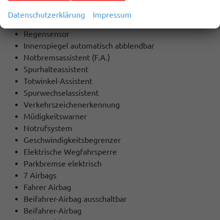
Servolenkung
Datenschutzerklärung
Impressum
Lichtsensor
Regensensor
Innenspiegel automatisch abblendbar
Notbremsassistent (F.A.)
Spurhalteassistent
Totwinkel-Assistent
Spurwechselassistent
Verkehrszeichenerkennung
Müdigkeitswarner
Notrufsystem
Geschwindigkeitsbegrenzer
Elektrische Wegfahrsperre
Parkbremse elektrisch
7 Airbags
Fahrer Airbag
Beifahrer-Airbag ausschaltbar
Beifahrer-Airbag