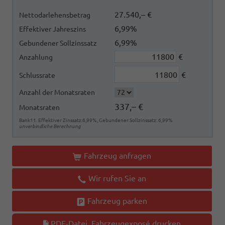
27.540,– €
Nettodarlehensbetrag
6,99%
Effektiver Jahreszins
6,99%
Gebundener Sollzinssatz
€
Anzahlung
€
Schlussrate
Anzahl der Monatsraten
337,– €
Monatsraten
Bank11. Effektiver Zinssatz:6,99%, Gebundener Sollzinssatz: 6,99%
unverbindliche Berechnung
Fahrzeug anfragen
Wir rufen Sie an
Fahrzeug parken
PDF-Datei, Fahrzeugexposé drucken