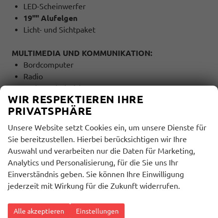
LED-Scheinwerfer
19"" Alufelgen
Licht- und Sichtpaket
MULTIMEDIA UND KOMMUNIKATION:
Bordcomputer
Radio
Freisprecheinrichtung
WIR RESPEKTIEREN IHRE
Bluetooth
PRIVATSPHÄRE
USB Anschluss
Touchscreen
Unsere Website setzt Cookies ein, um unsere Dienste für
Sprachsteuerung
Sie bereitzustellen. Hierbei berücksichtigen wir Ihre
Auswahl und verarbeiten nur die Daten für Marketing,
SICHERHEIT:
Analytics und Personalisierung, für die Sie uns Ihr
ABS
Einverständnis geben. Sie können Ihre Einwilligung
ESP
jederzeit mit Wirkung für die Zukunft widerrufen.
Stabilitätskontrolle
ASC (Traktionskontrolle)
Alle akzeptieren
Einstellungen
ASR (Antriebsschlupfregelung)