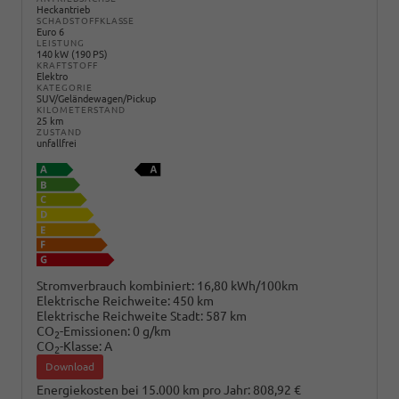
Heckantrieb
SCHADSTOFFKLASSE
Euro 6
LEISTUNG
140 kW (190 PS)
KRAFTSTOFF
Elektro
KATEGORIE
SUV/Geländewagen/Pickup
KILOMETERSTAND
25 km
ZUSTAND
unfallfrei
Stromverbrauch kombiniert:
16,80 kWh/100km
Elektrische Reichweite:
450 km
Elektrische Reichweite Stadt:
587 km
CO
-Emissionen:
0 g/km
2
CO
-Klasse:
A
2
Download
Energiekosten bei 15.000 km pro Jahr:
808,92 €